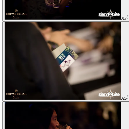
017
025