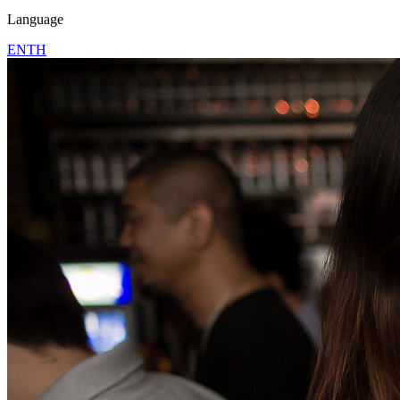
Language
EN
TH