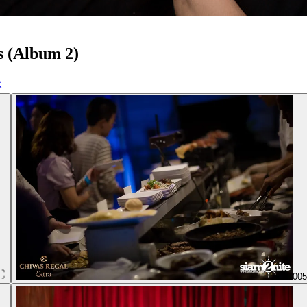
s (Album 2)
00