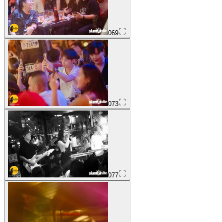
069
073
077