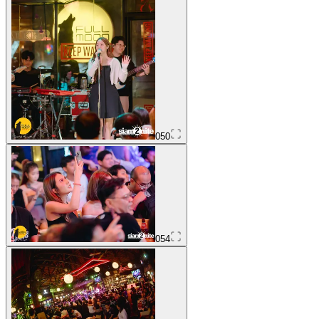
050
054