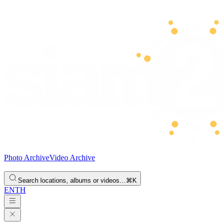
Photo Archive
Video Archive
Search locations, albums or videos…
⌘K
EN
TH