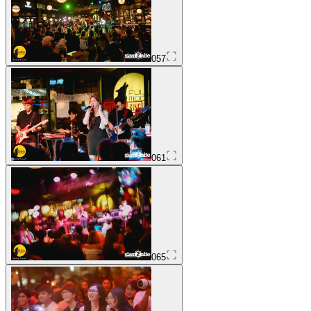
057
061
065