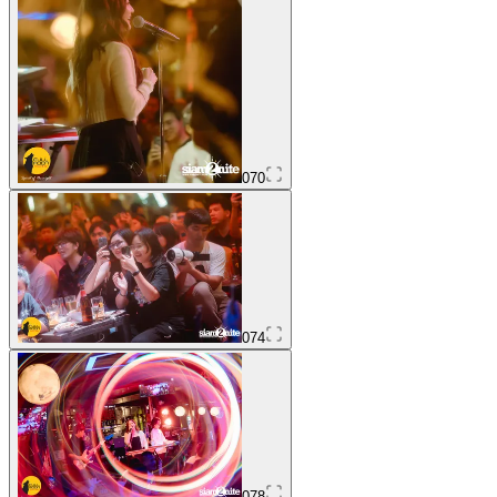
070
074
078