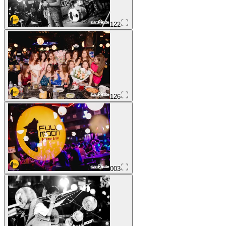
122
126
003