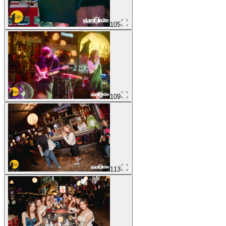
105
109
113