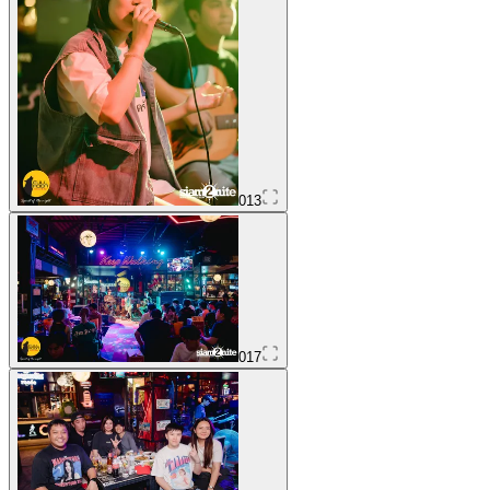
013
017