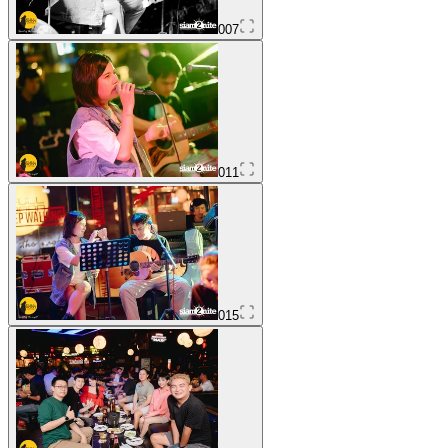
007
011
015