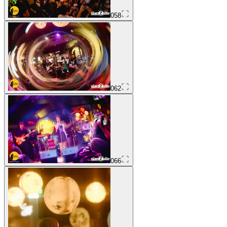
058
062
066