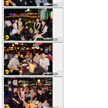
021
025
029