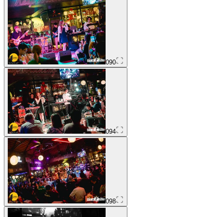
090
094
098