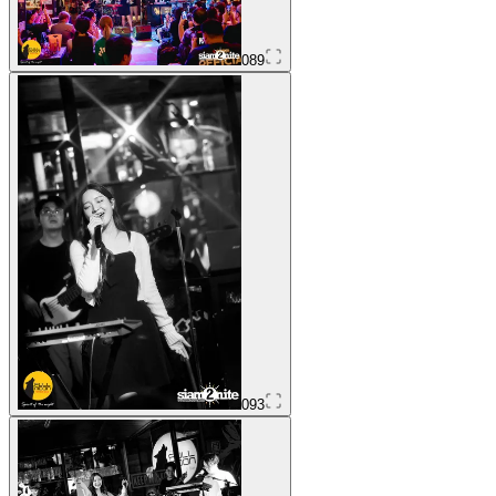
089
093