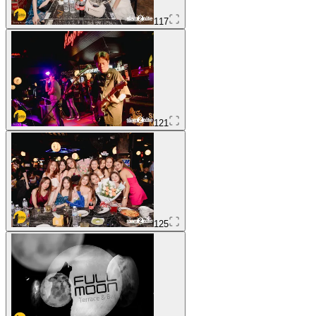
117
121
125