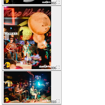
002
006
010