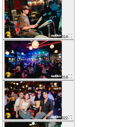
014
018
022