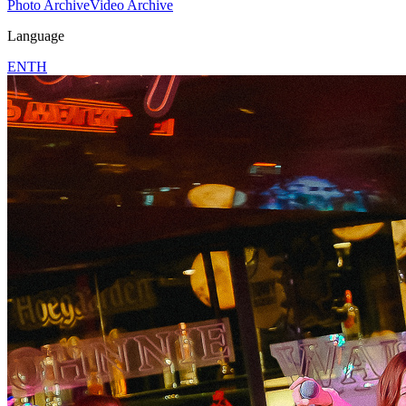
Photo Archive
Video Archive
Language
EN
TH