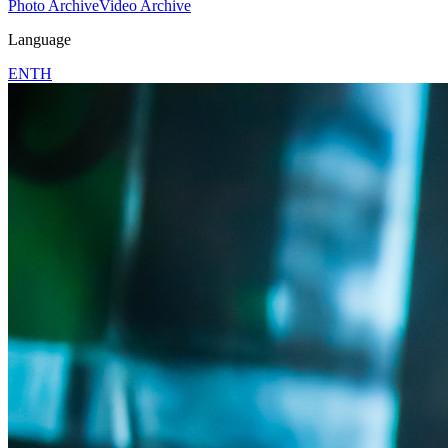
Photo Archive
Video Archive
Language
EN
TH