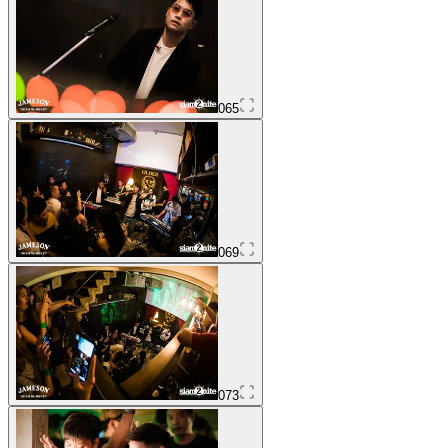
065
069
073