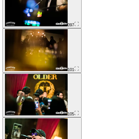
097
101
105