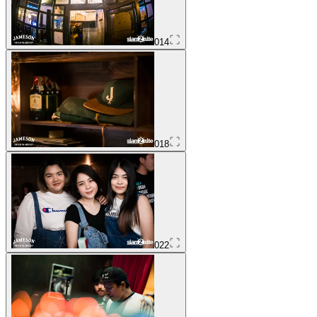
014
018
022