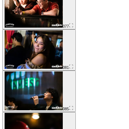
077
081
085