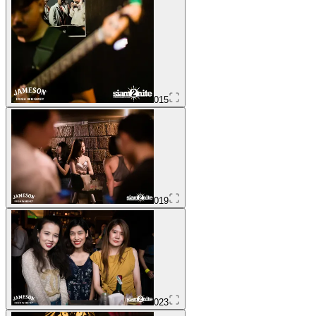
015
019
023