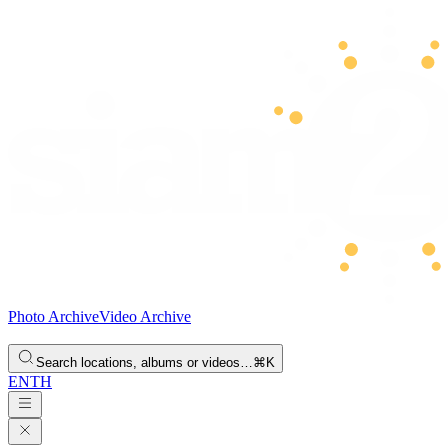
Photo Archive
Video Archive
Search locations, albums or videos…
⌘K
EN
TH