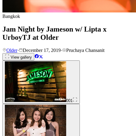
Bangkok
Jam Night by Jameson w/ Lipta x
UrboyTJ at Older
Older
·
December 17, 2019
·
Pruchaya Chansanit
View gallery
001