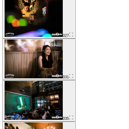
027
031
035