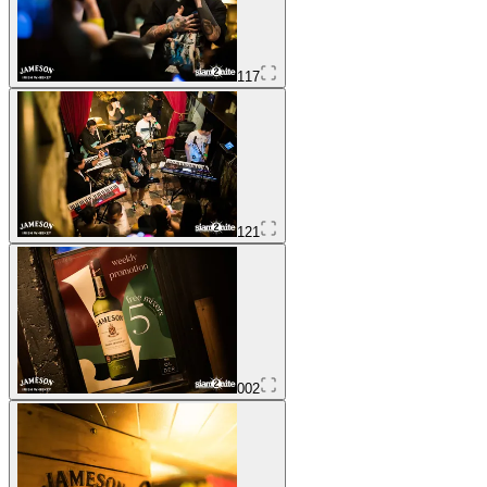
117
121
002