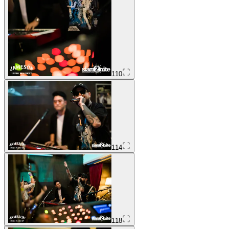
110
114
118