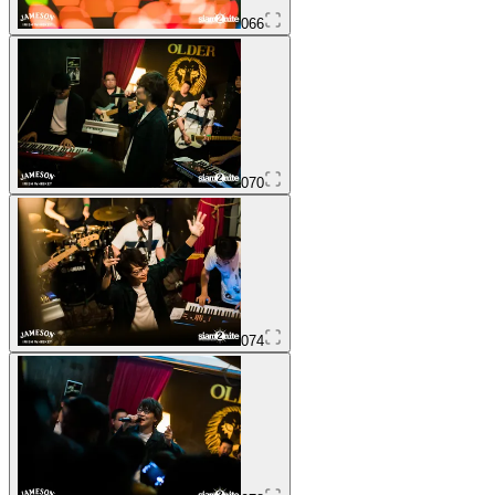
066
070
074