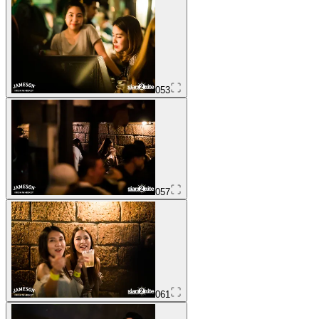
053
057
061