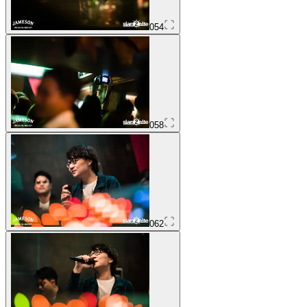
054
058
062