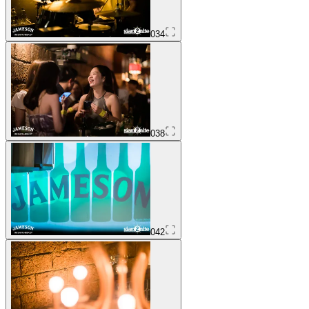
034
038
042