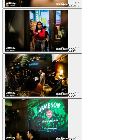
025
029
033
037