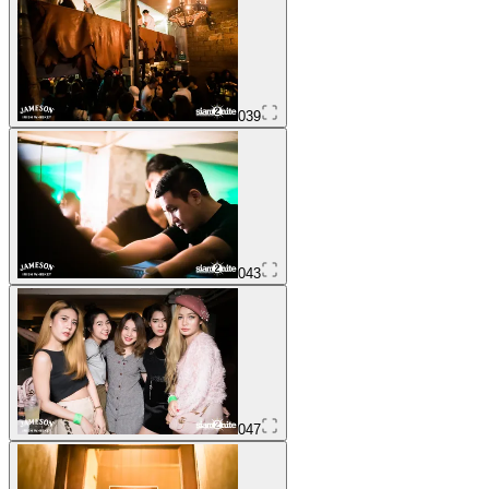
039
043
047