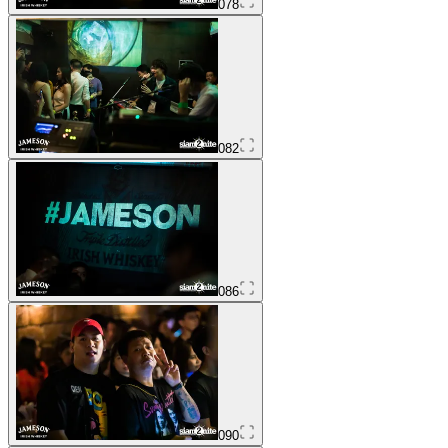
078
082
086
090