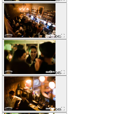
041
045
049