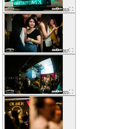
013
017
021