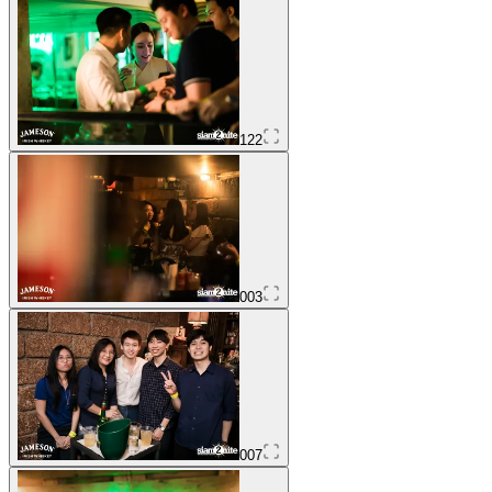
122
003
007