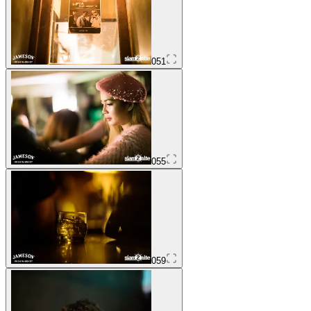
051
055
059