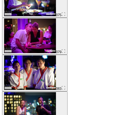
075
079
083