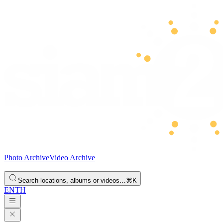
Photo Archive
Video Archive
Search locations, albums or videos…
⌘K
EN
TH