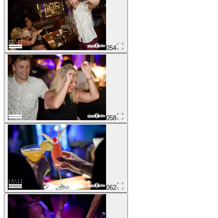
054
058
062