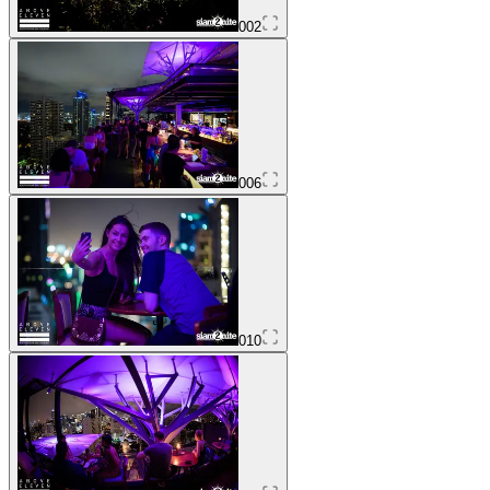
002
006
010