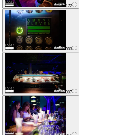
122
003
007