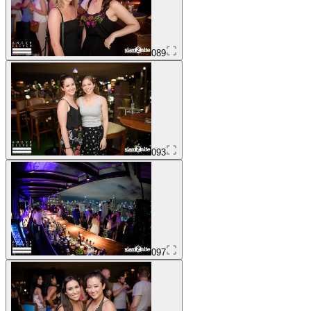
089
093
097