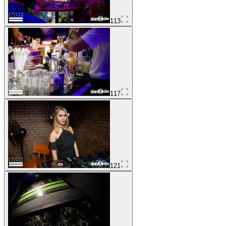
113
117
121