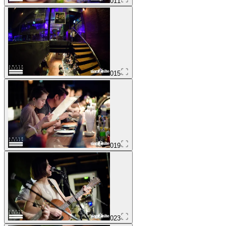
011
015
019
023