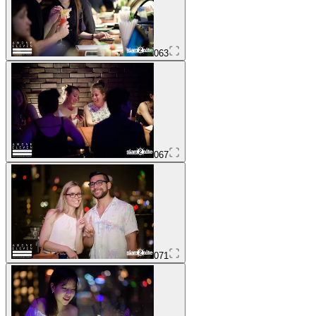
063
067
071