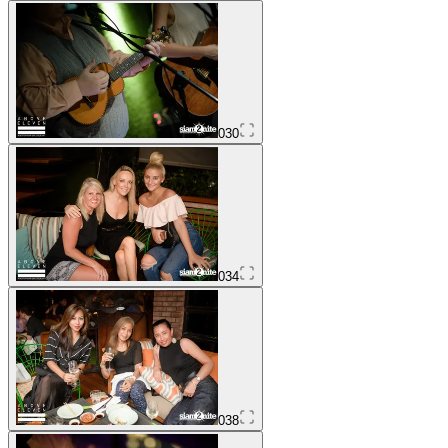
030
034
038