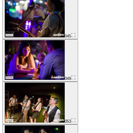
045
049
053