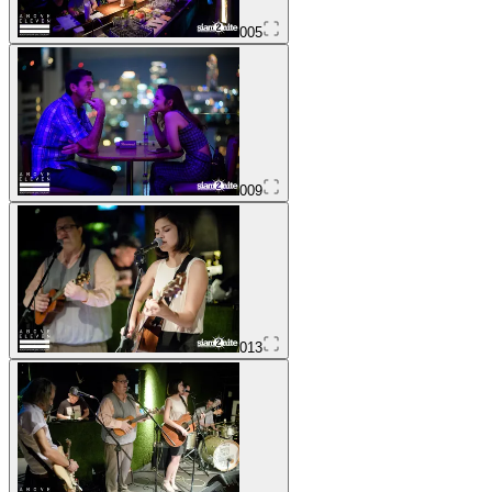
005
009
013