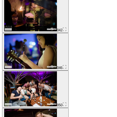
042
046
050