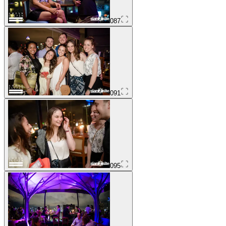
087
091
095