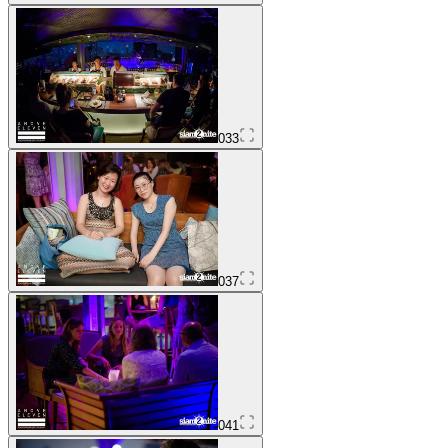
033
037
041