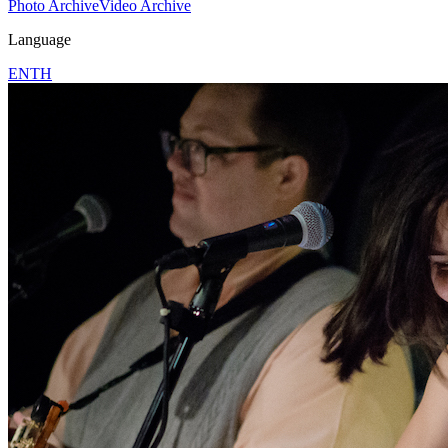
Photo Archive
Video Archive
Language
EN
TH