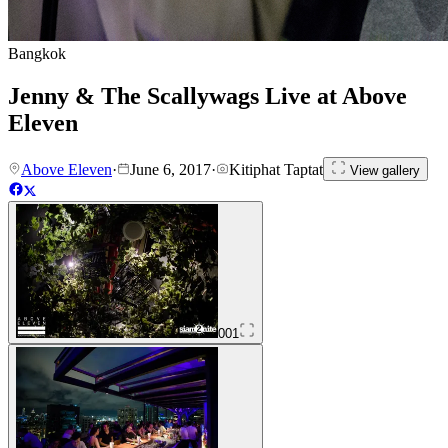
Bangkok
Jenny & The Scallywags Live at Above
Eleven
Above Eleven
·
June 6, 2017
·
Kitiphat Taptat
View gallery
001