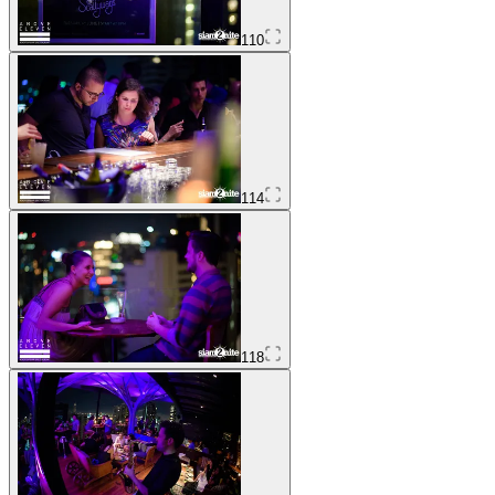
110
114
118