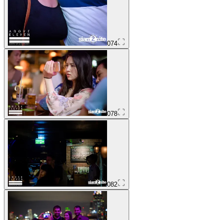
074
078
082