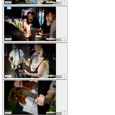
017
021
025
029