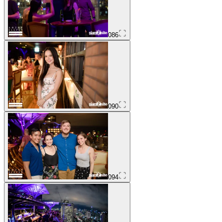
086
090
094