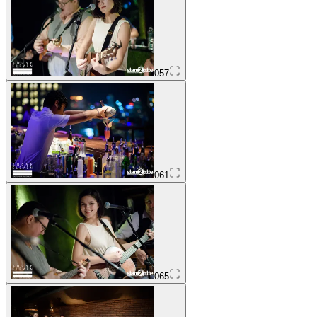
057
061
065