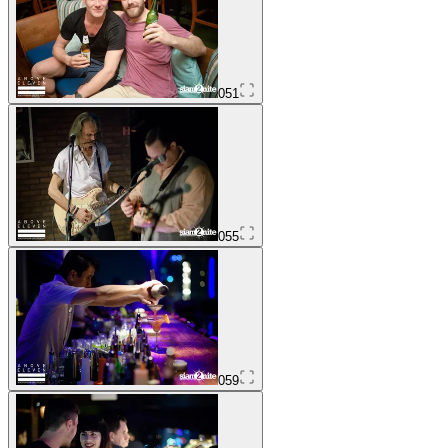
051
055
059