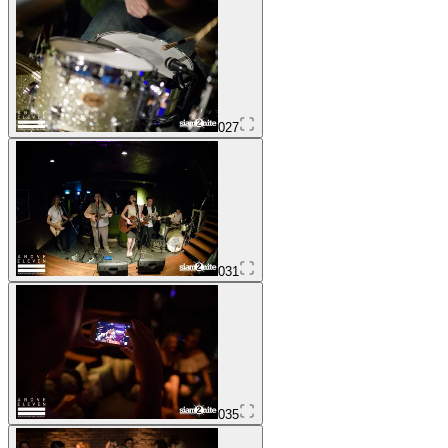
027
031
035