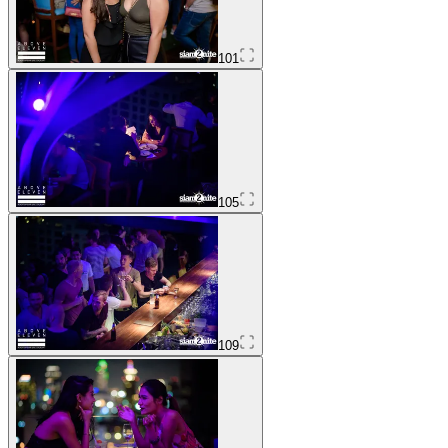
101
105
109