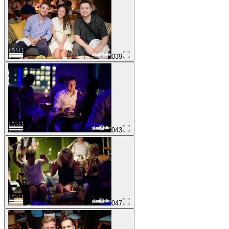
039
043
047