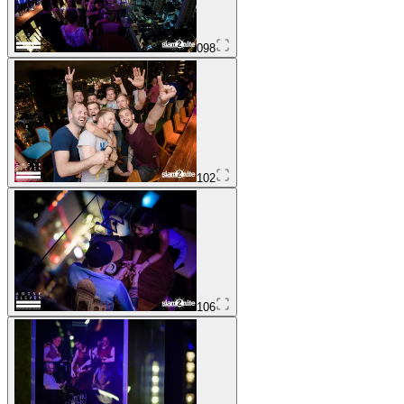
098
102
106