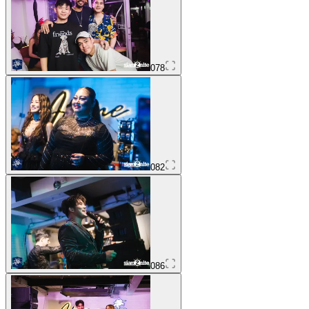
078
082
086