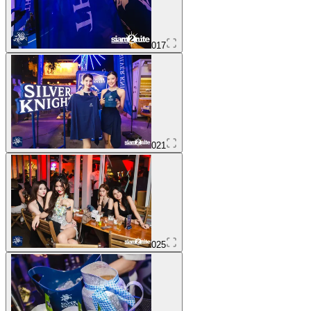
017
021
025