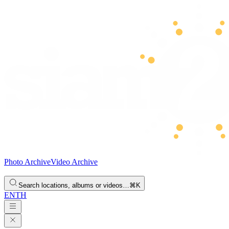
Photo Archive
Video Archive
Search locations, albums or videos…
⌘K
EN
TH