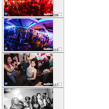
109
113
117