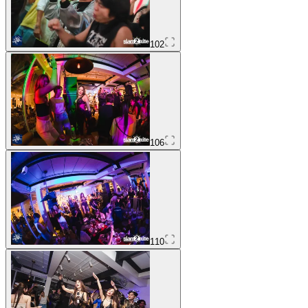
102
106
110