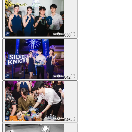
038
042
046