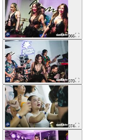
066
070
074