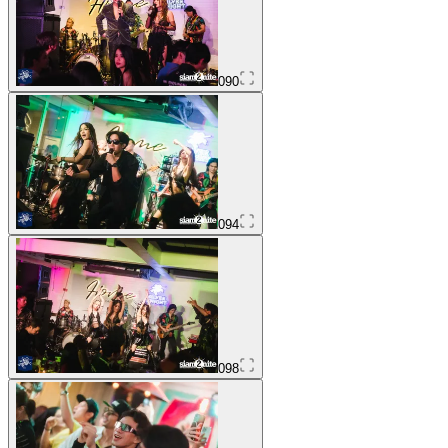
090
094
098