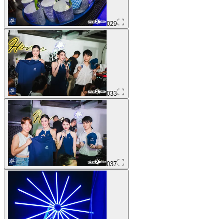
029
033
037