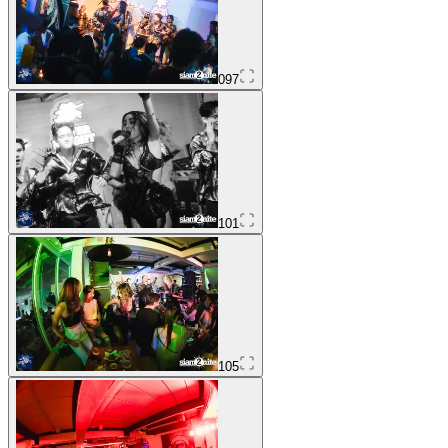
097
101
105