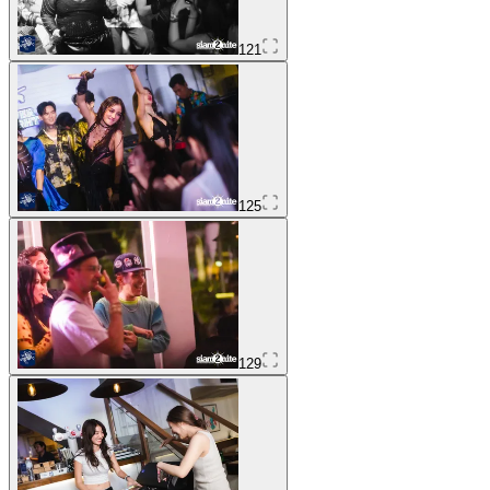
121
125
129