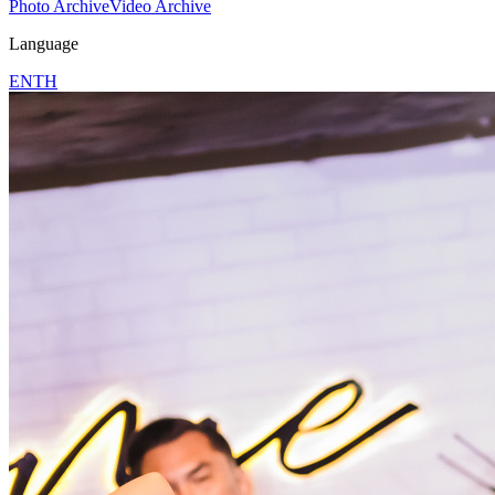
Photo Archive
Video Archive
Language
EN
TH