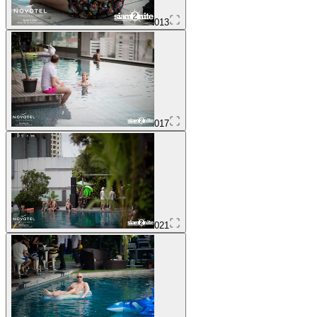
013
017
021