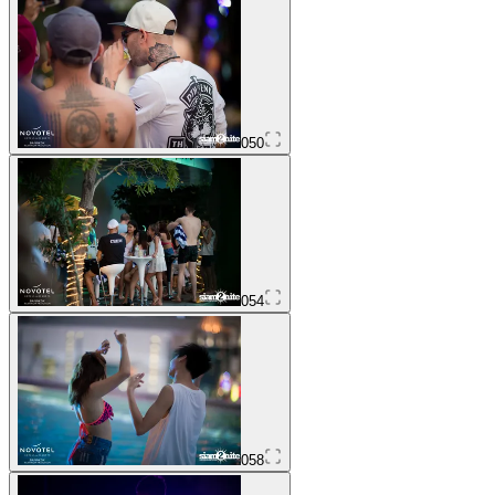
050
054
058