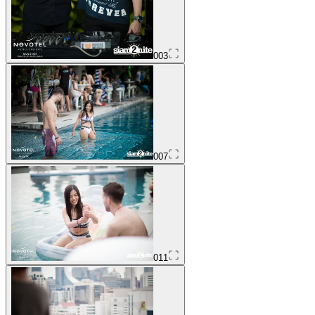
003
007
011