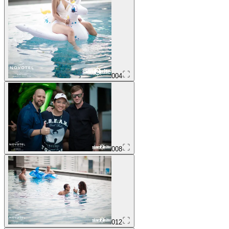
004
008
012