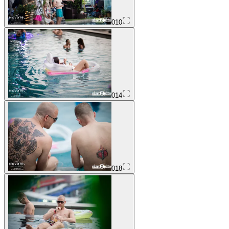
010
014
018