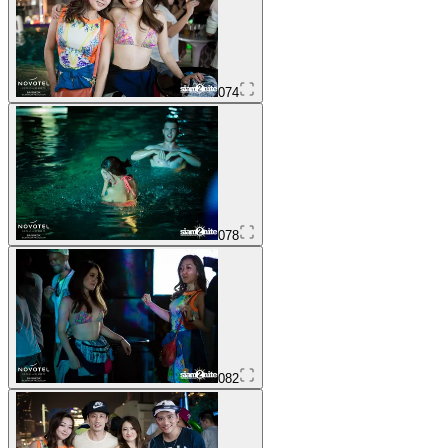
074
078
082