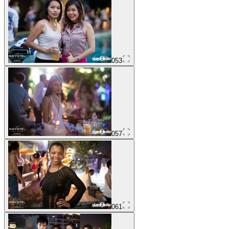
053
057
061