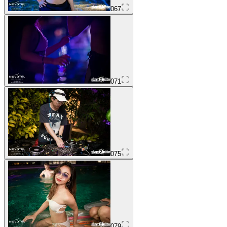
067
071
075
079