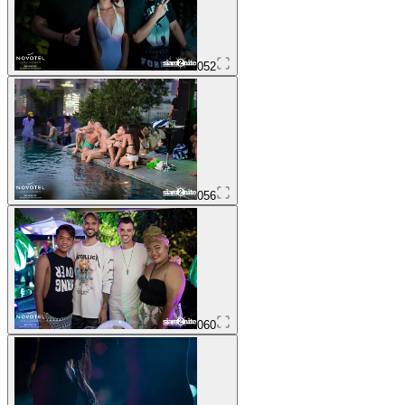
052
056
060