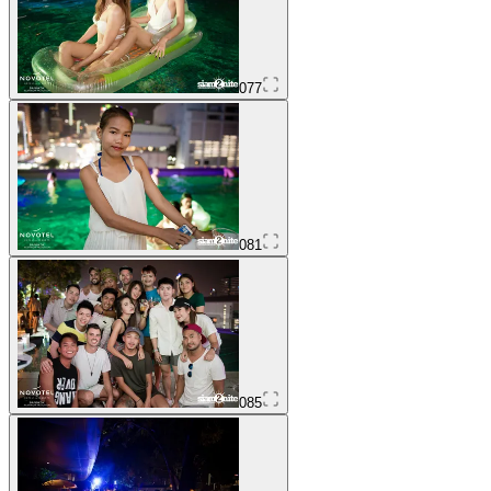
077
081
085