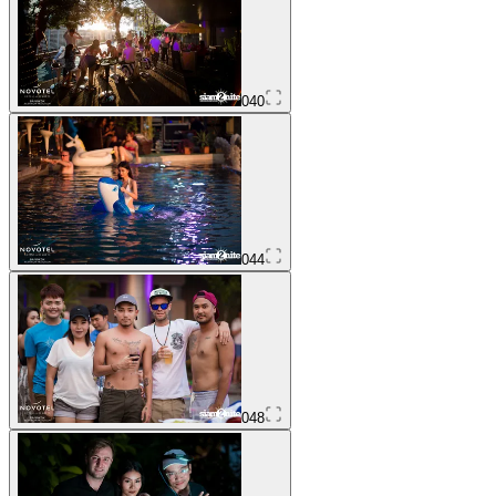
040
044
048