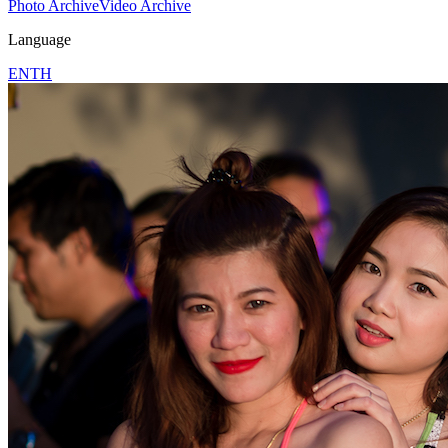
Photo Archive
Video Archive
Language
EN
TH