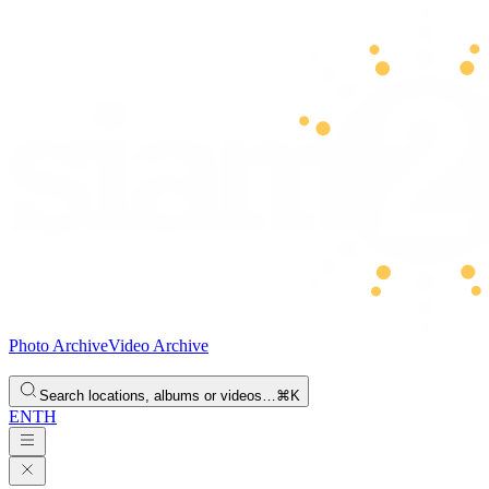
Photo Archive
Video Archive
Search locations, albums or videos…
⌘K
EN
TH