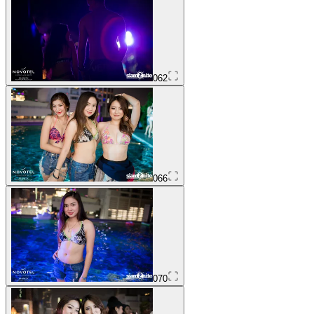
062
066
070