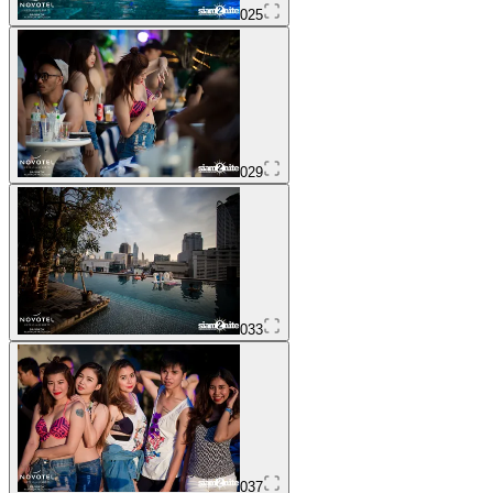
025
029
033
037