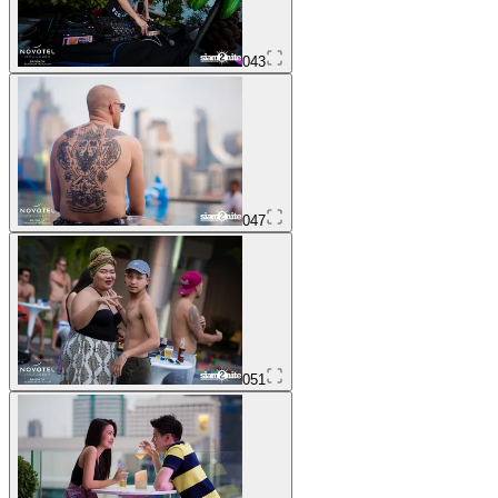
043
047
051