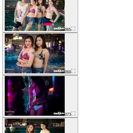
065
069
073