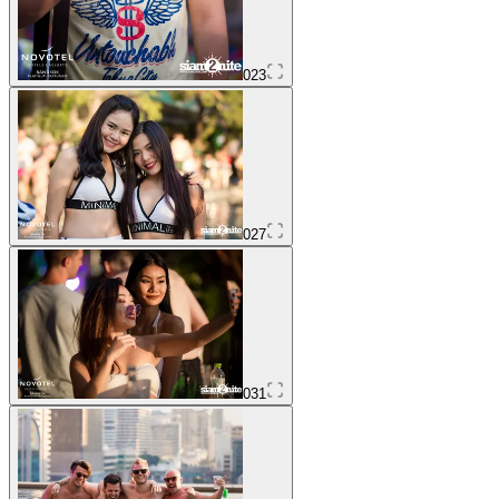
023
027
031