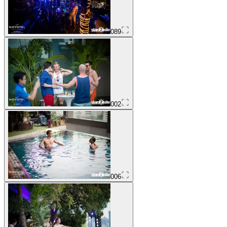
089
002
006