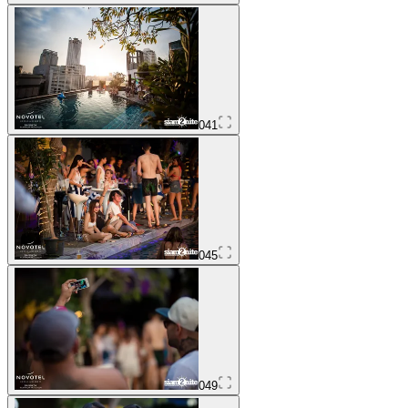
041
045
049