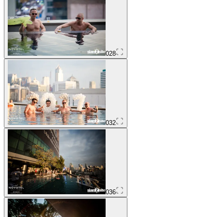
028
032
036