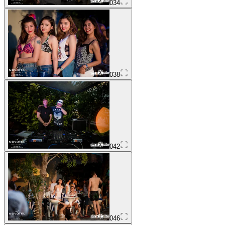
034
038
042
046