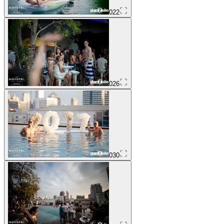
022
026
030