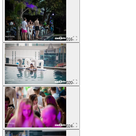
016
020
024