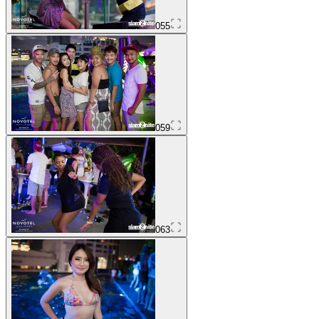
055
059
063