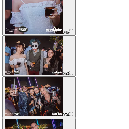
046
050
054