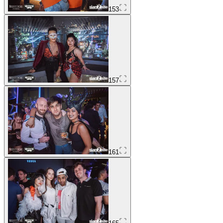
153
157
161