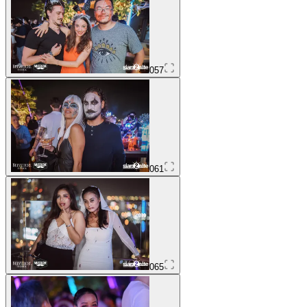
057
061
065