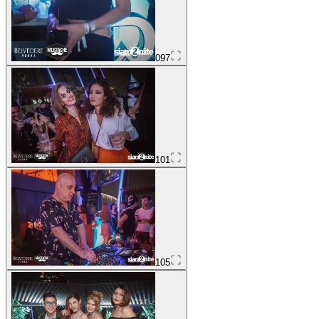
097
101
105