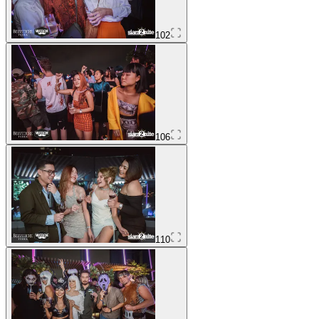
102
106
110