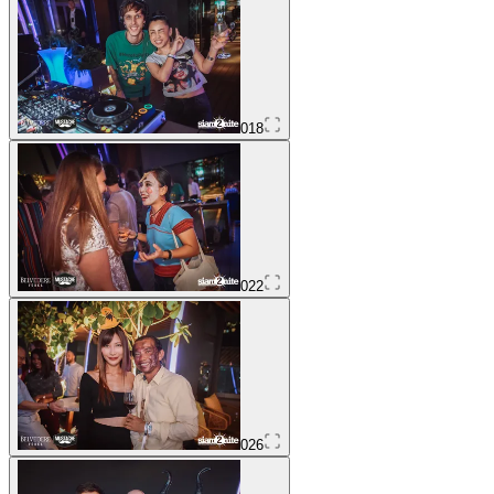
018
022
026