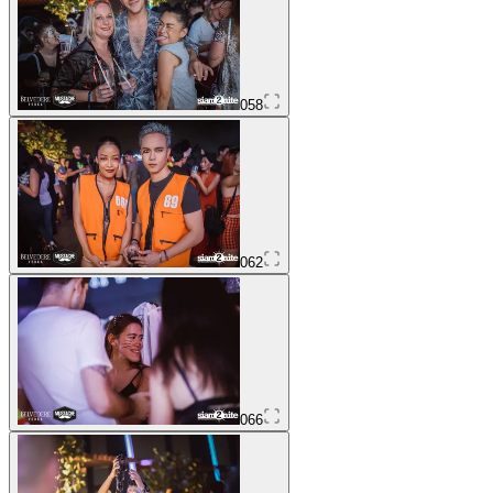
058
062
066