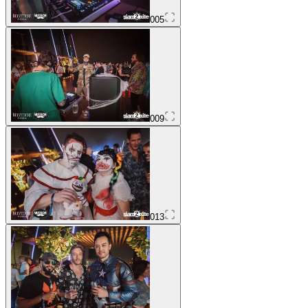
005
009
013