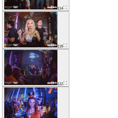
114
118
122