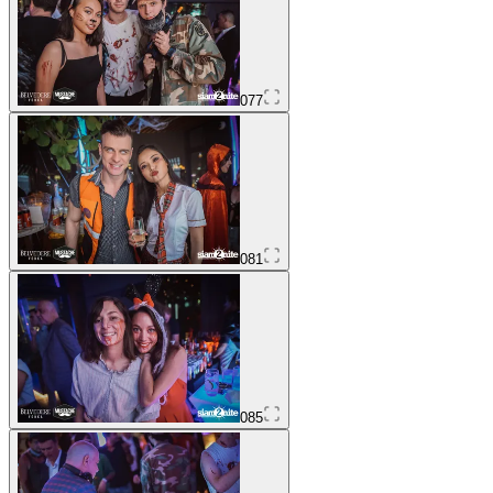
077
081
085