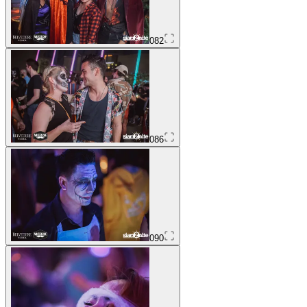
082
086
090