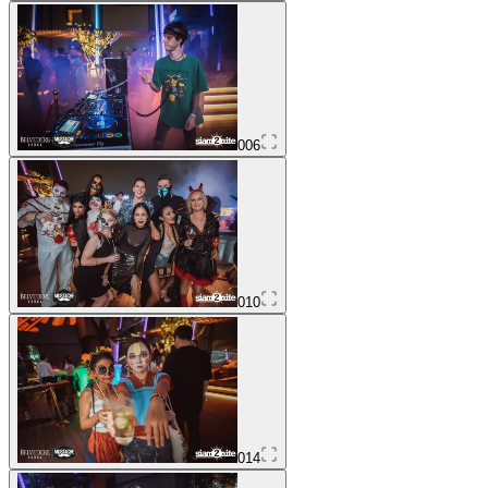
006
010
014