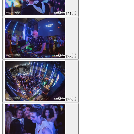
121
125
129