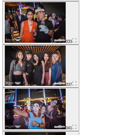
033
037
041