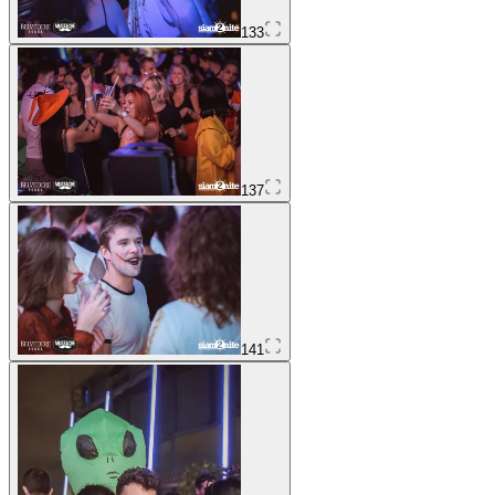
133
137
141