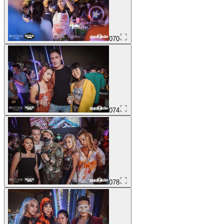
070
074
078