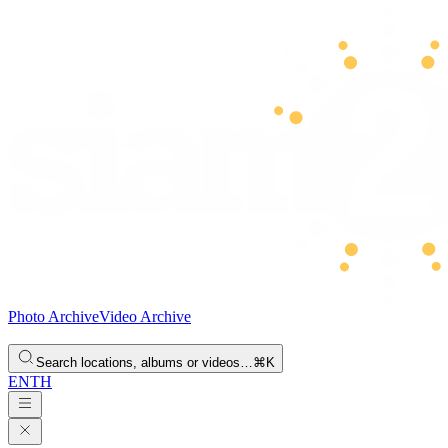
Photo Archive
Video Archive
Search locations, albums or videos…
⌘K
EN
TH