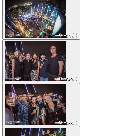
045
049
053