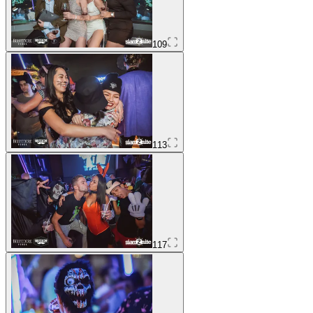
109
113
117