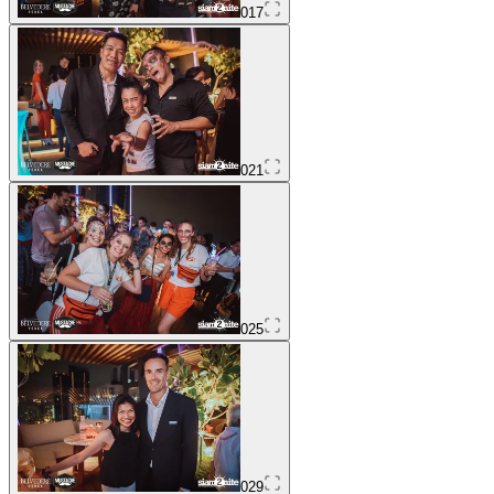
017
021
025
029