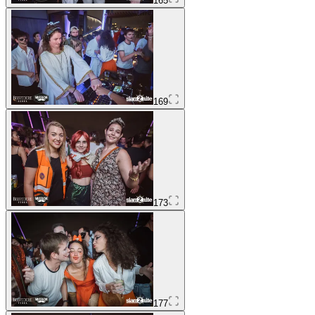
165
169
173
177