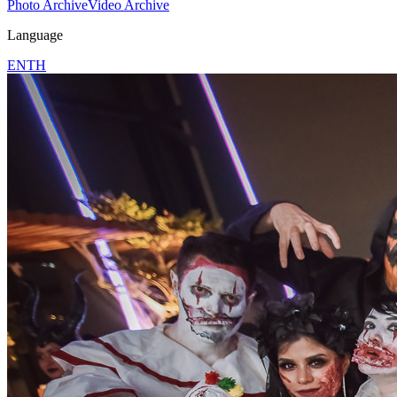
Photo Archive
Video Archive
Language
EN
TH