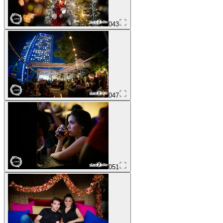
043
047
051