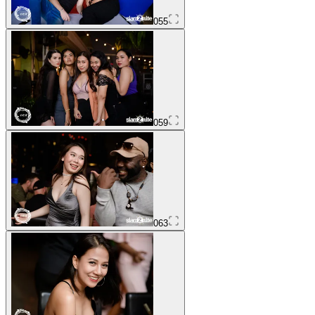
055
059
063