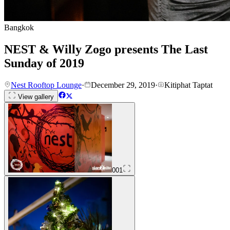
Bangkok
NEST & Willy Zogo presents The Last
Sunday of 2019
Nest Rooftop Lounge
·
December 29, 2019
·
Kitiphat Taptat
View gallery
001