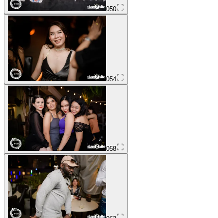
050
054
058