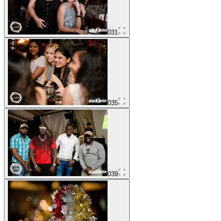
031
035
039