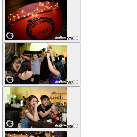
078
082
086