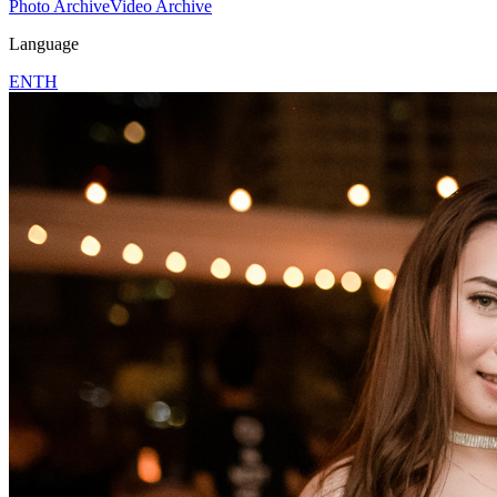
Photo Archive
Video Archive
Language
EN
TH