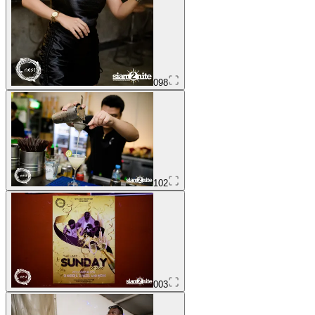
098
102
003