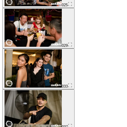
025
029
033
037