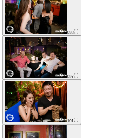
093
097
101