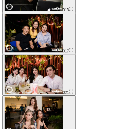
013
017
021