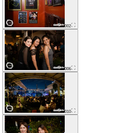
002
006
010