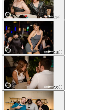
014
018
022