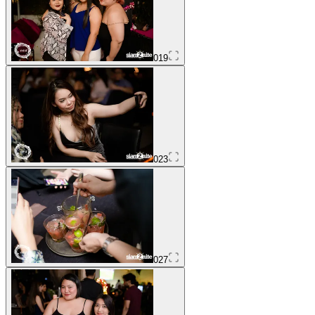
019
023
027