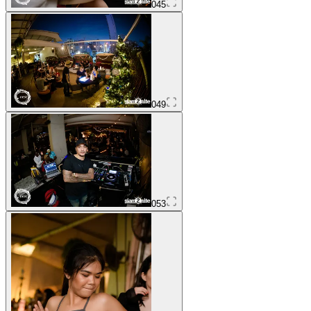
045
049
053