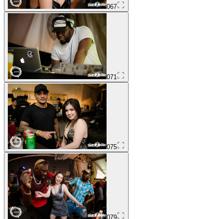
067
071
075
079