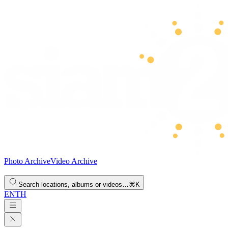
Photo Archive
Video Archive
Search locations, albums or videos…
⌘K
EN
TH