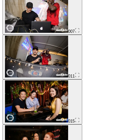
007
011
015