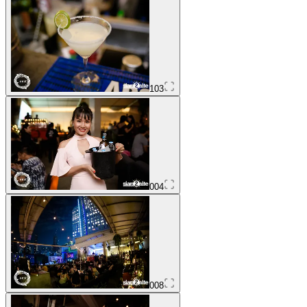
103
004
008