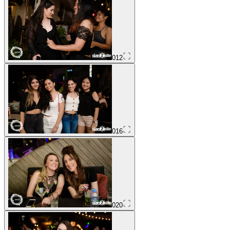
012
016
020