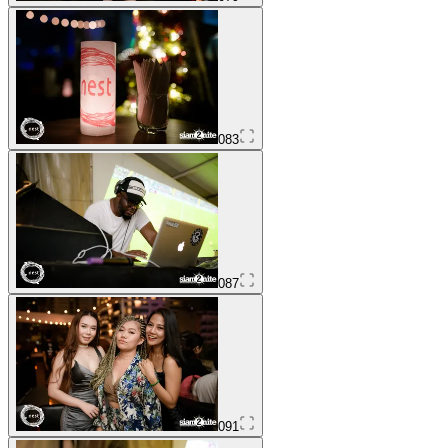
083
087
091