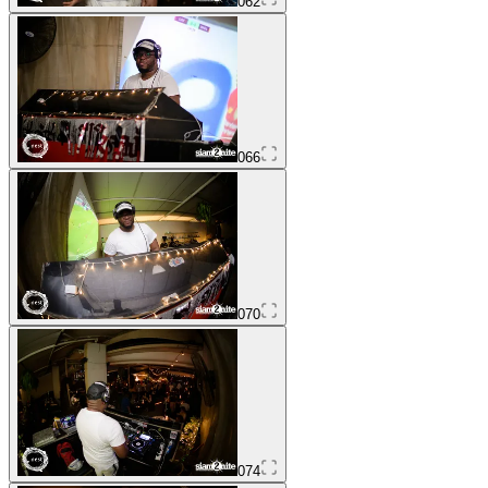
062
066
070
074