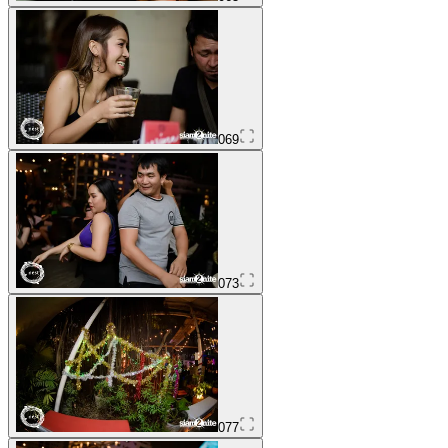
069
073
077