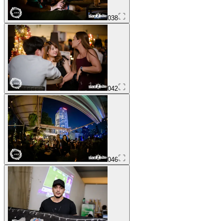
038
042
046