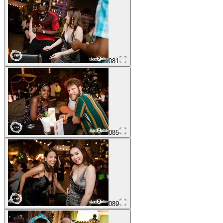
081
085
089