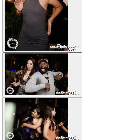
057
061
065