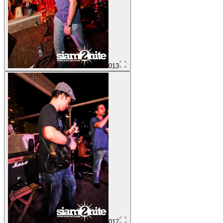
013
017