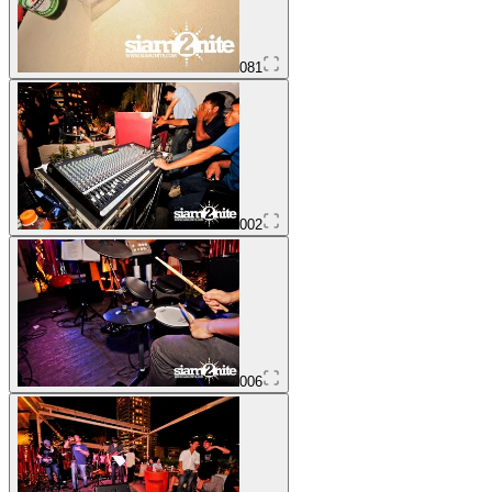
081
002
006