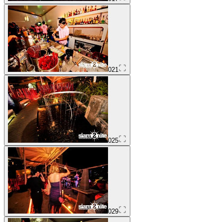
021
025
029