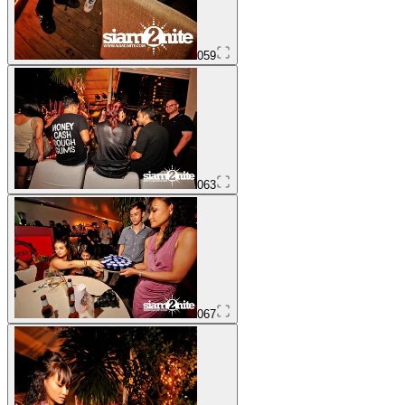
059
063
067