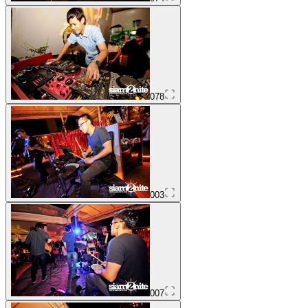
078
003
007