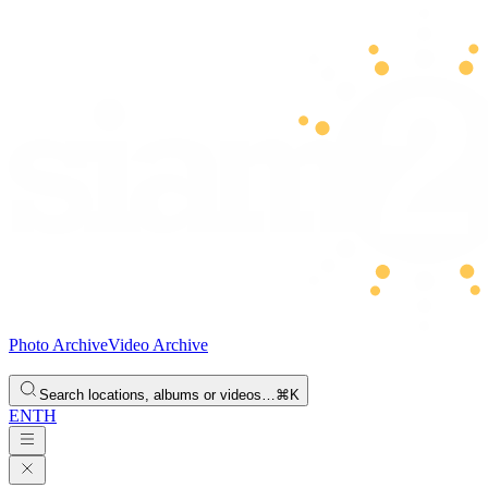
Photo Archive
Video Archive
Search locations, albums or videos…
⌘K
EN
TH