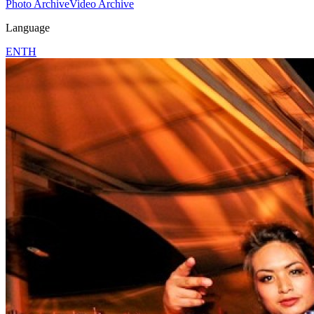
Photo Archive
Video Archive
Language
EN
TH