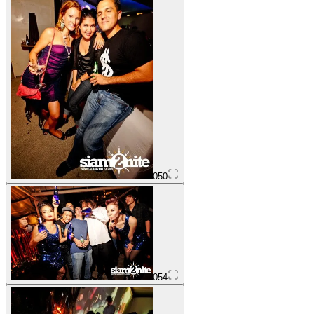
050
054