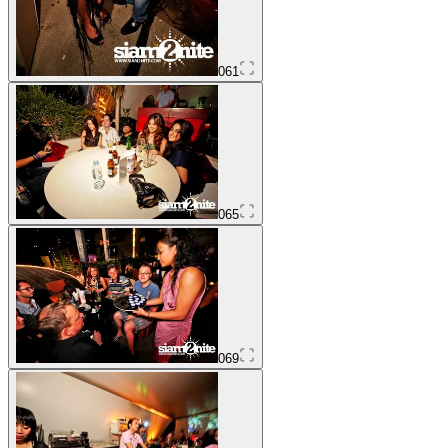
061
065
069