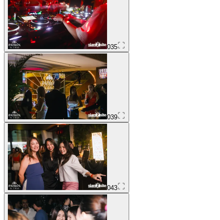
035
039
043