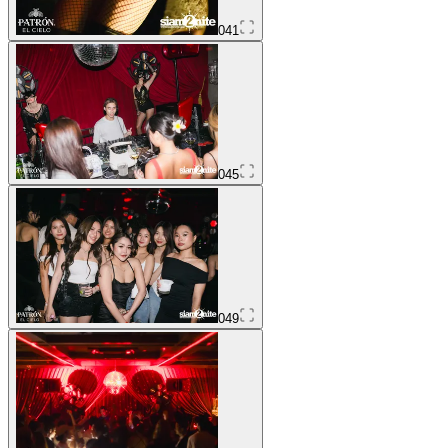
041
045
049