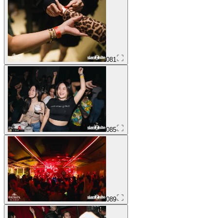
081
085
089