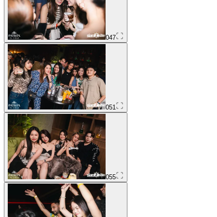
047
051
055