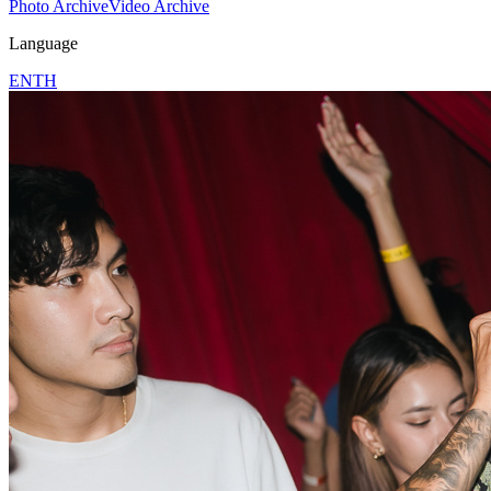
Photo Archive
Video Archive
Language
EN
TH