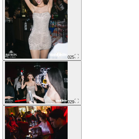
025
029