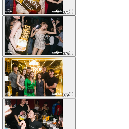
071
075
079