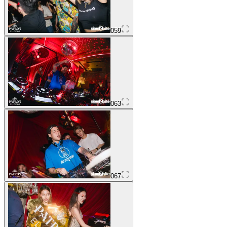
059
063
067