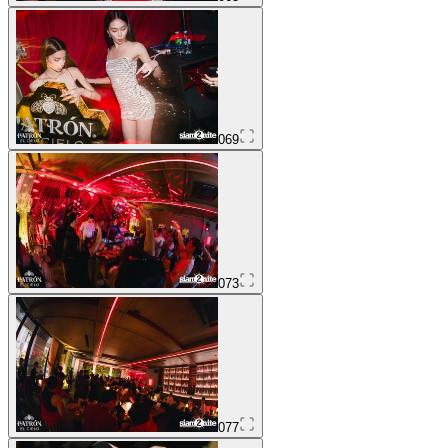
069
073
077