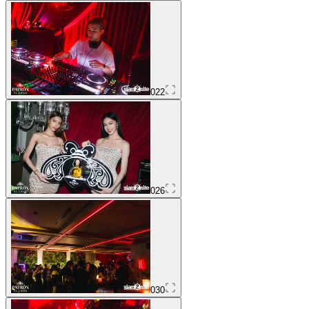
022
026
030