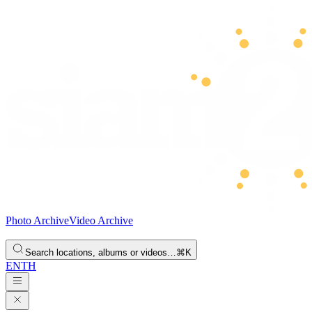
Photo Archive
Video Archive
Search locations, albums or videos…
⌘K
EN
TH