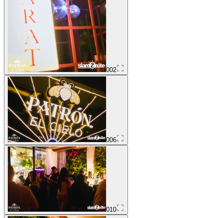
002
006
010