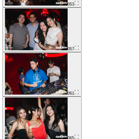
053
057
061
065