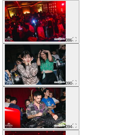
086
090
094