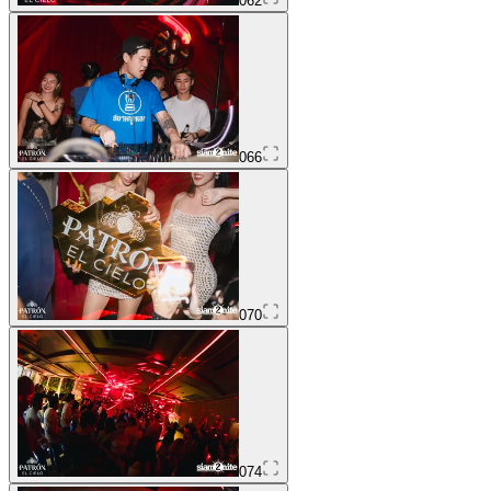
062
066
070
074