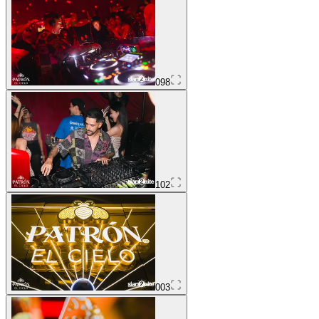
098
102
003