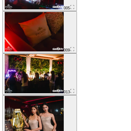
005
009
013