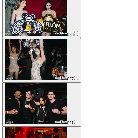
023
027
031