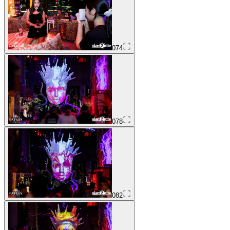
074
078
082