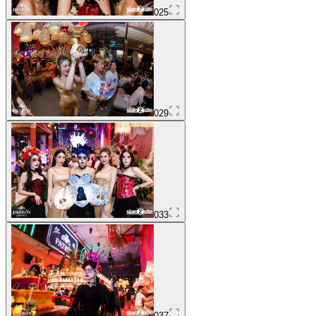
025
029
033
037