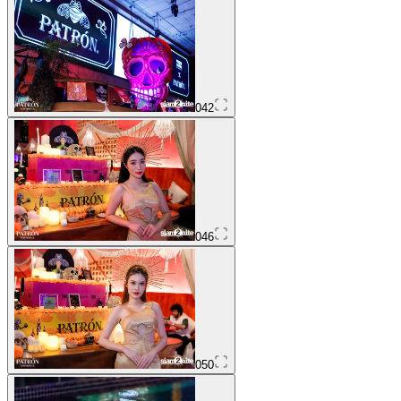
042
046
050