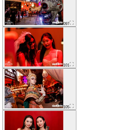
097
101
105