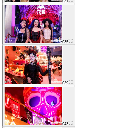
031
035
039
043