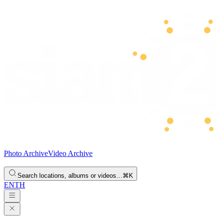
Photo Archive
Video Archive
Search locations, albums or videos…
⌘K
EN
TH