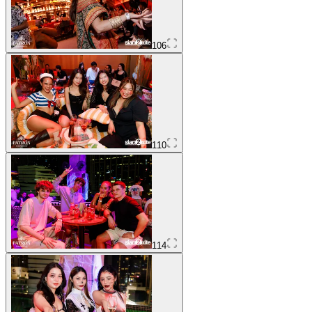
106
110
114