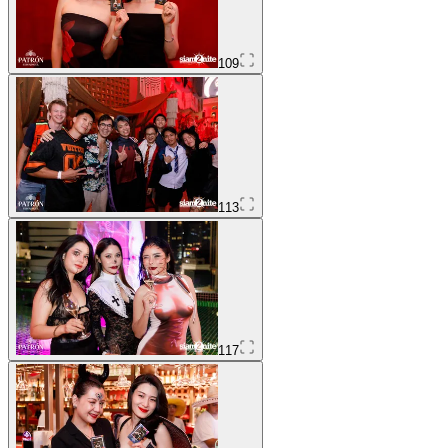
109
113
117