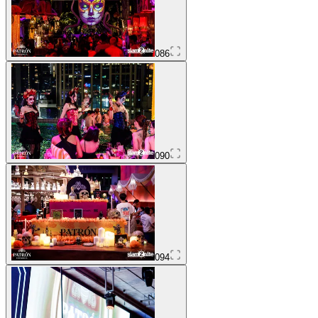
086
090
094