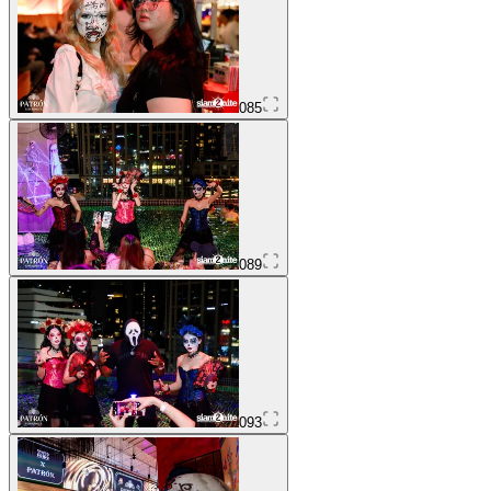
085
089
093