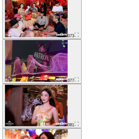
073
077
081