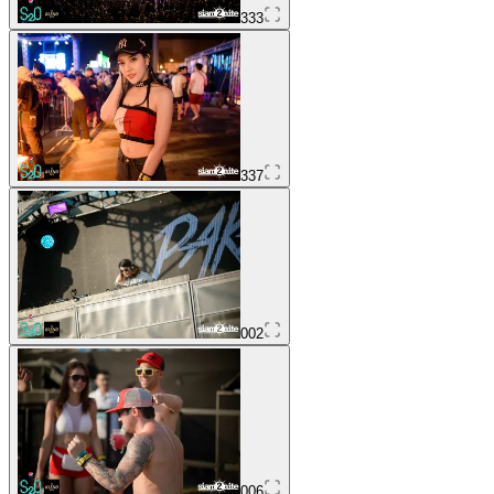
333
337
002
006