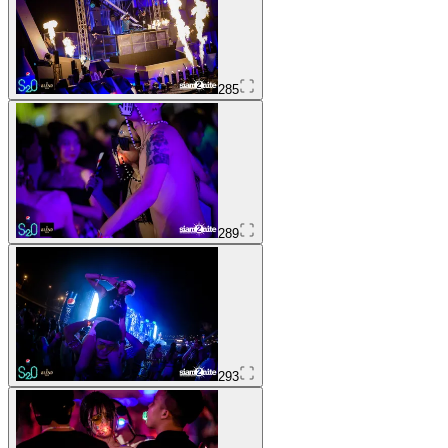
285
289
293