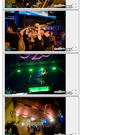
133
137
141