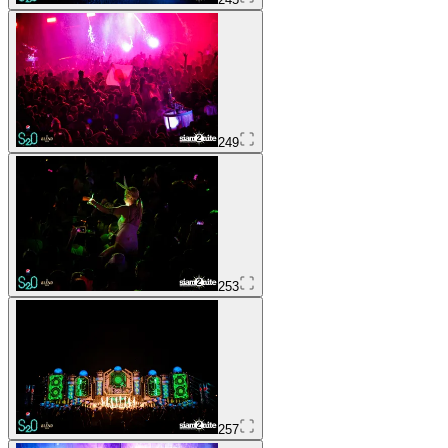
249
253
257