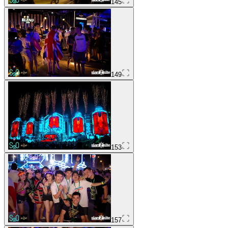
145
149
153
157