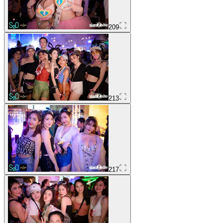
209
213
217