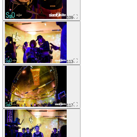
109
113
117