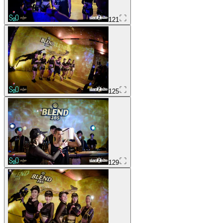
121
125
129