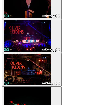
297
301
305