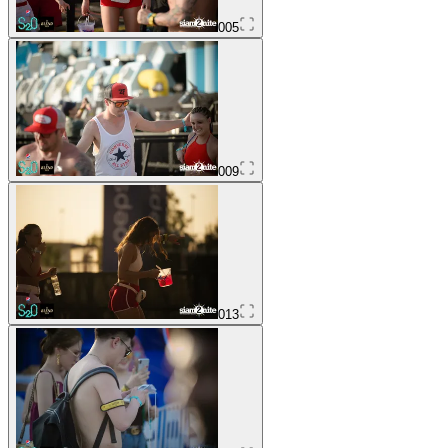
005
009
013