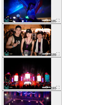
185
189
193