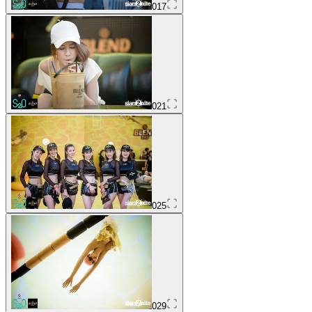
017
021
025
029