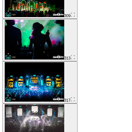
309
313
317