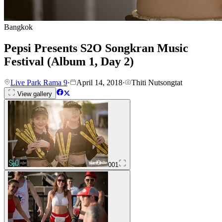
Bangkok
Pepsi Presents S2O Songkran Music
Festival (Album 1, Day 2)
Live Park Rama 9
·
April 14, 2018
·
Thiti Nutsongtat
View gallery
001