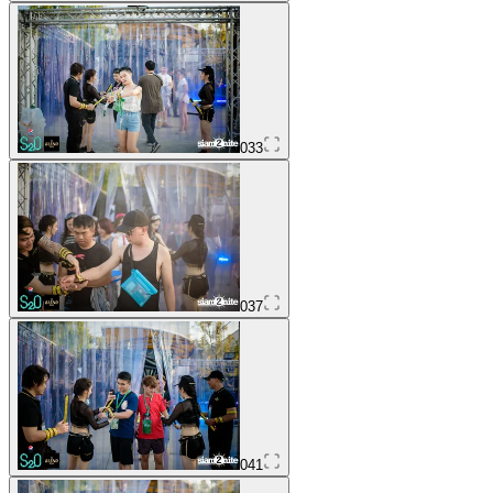
033
037
041