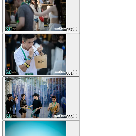
057
061
065