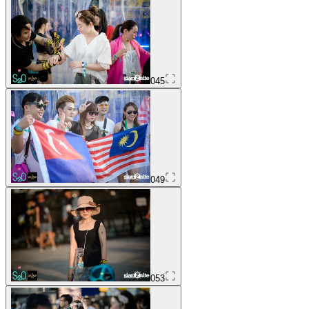
045
049
053