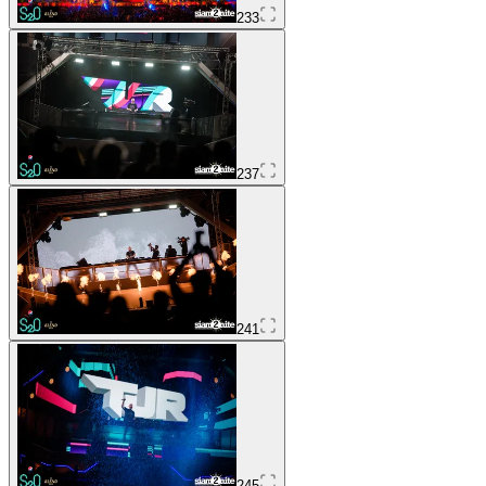
233
237
241
245