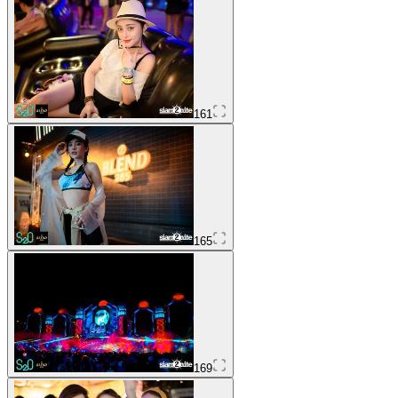
161
165
169