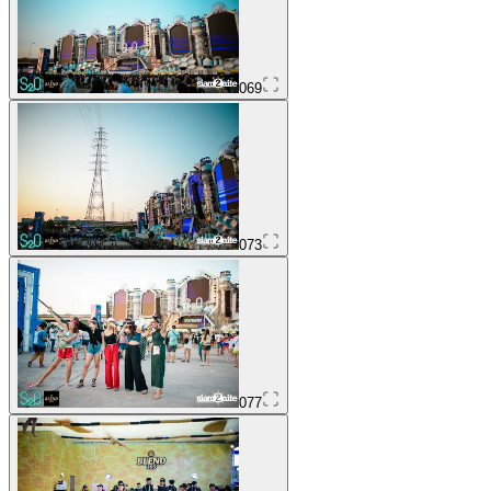
069
073
077