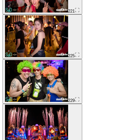
221
225
229