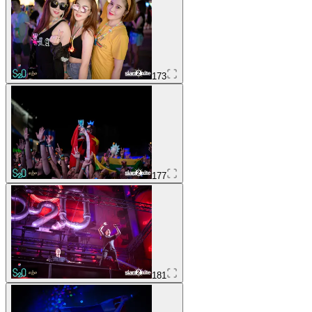
173
177
181