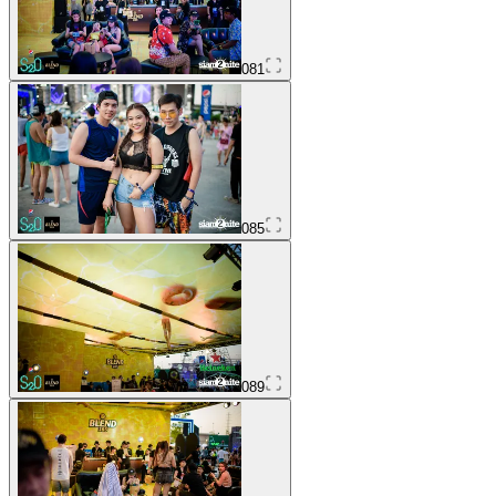
081
085
089