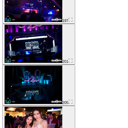
197
201
205