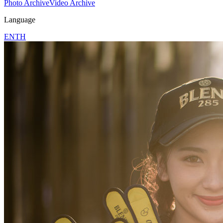
Photo Archive
Video Archive
Language
EN
TH