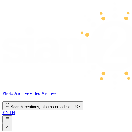
Photo Archive
Video Archive
Search locations, albums or videos…
⌘K
EN
TH