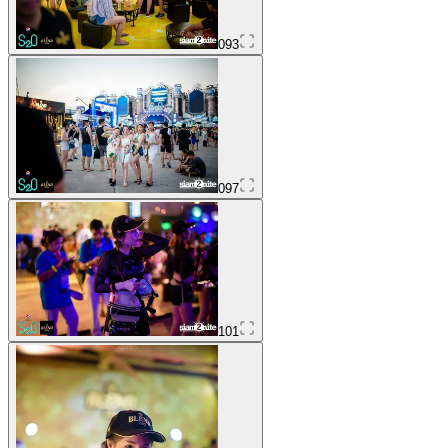
093
097
101