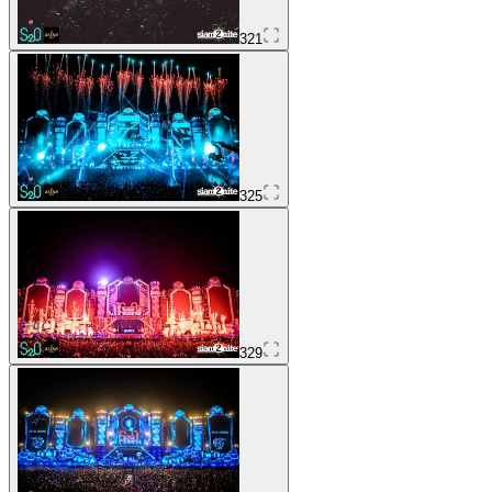
321
325
329