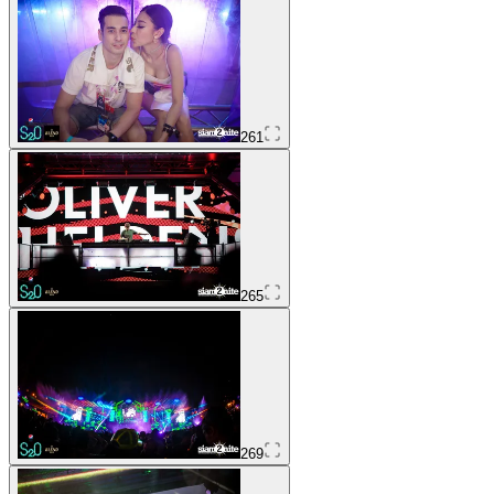
261
265
269