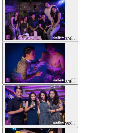
074
078
082