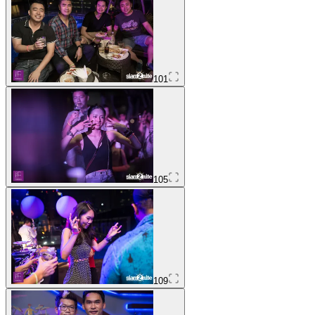
101
105
109