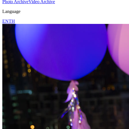
Photo Archive
Video Archive
Language
EN
TH