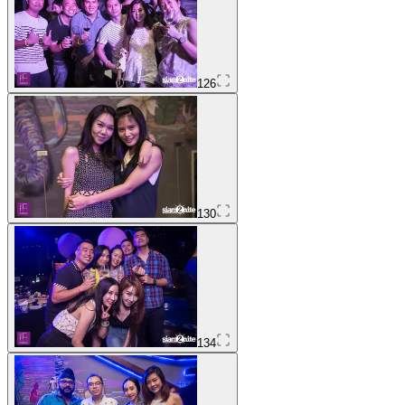
126
130
134