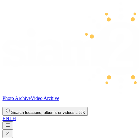
Photo Archive
Video Archive
Search locations, albums or videos…
⌘K
EN
TH