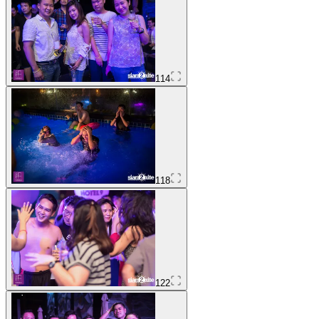
114
118
122