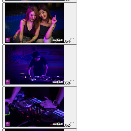
054
058
062