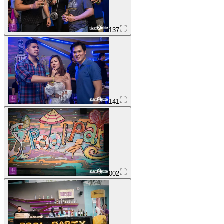
137
141
002