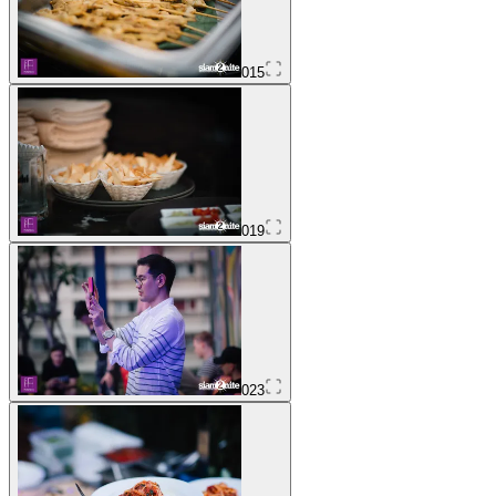
015
019
023