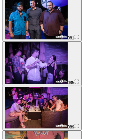
081
085
089