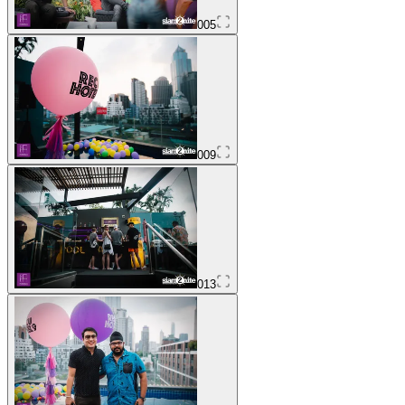
005
009
013