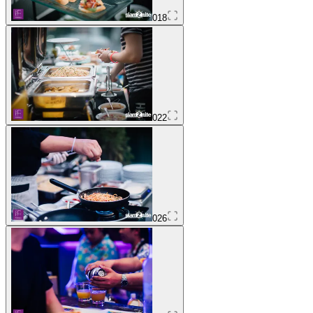
018
022
026