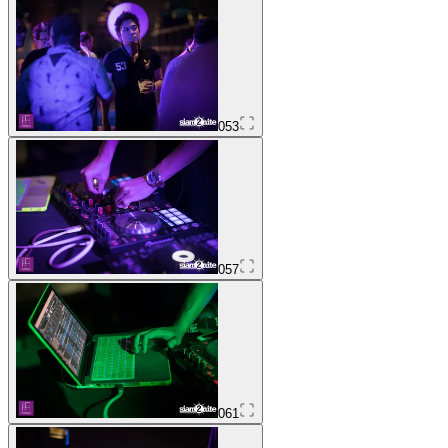
053
057
061