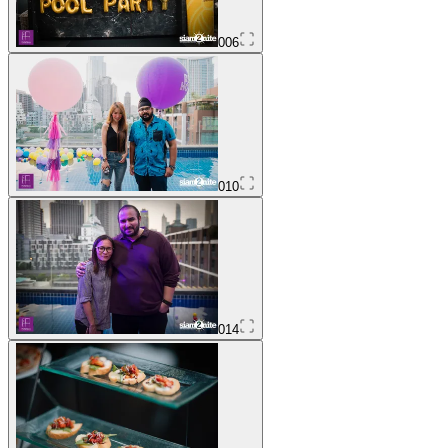
006
010
014