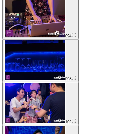
094
098
102