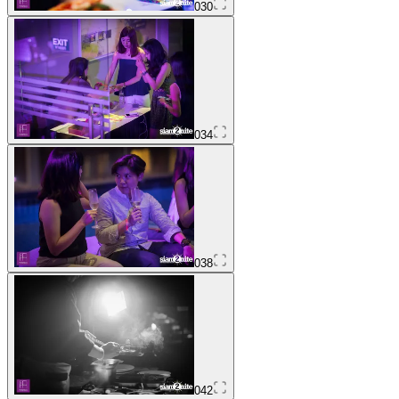
030
034
038
042