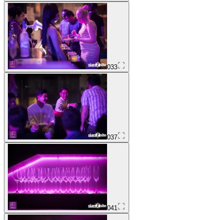
033
037
041