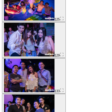
125
129
133