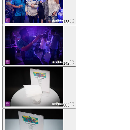
138
142
003