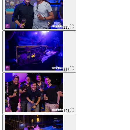
113
117
121