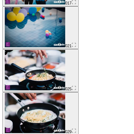
017
021
025
029