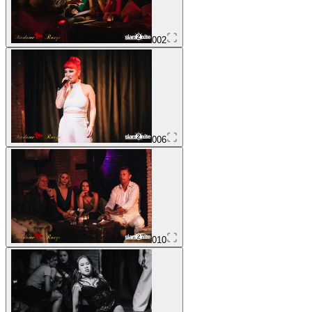
002
006
010