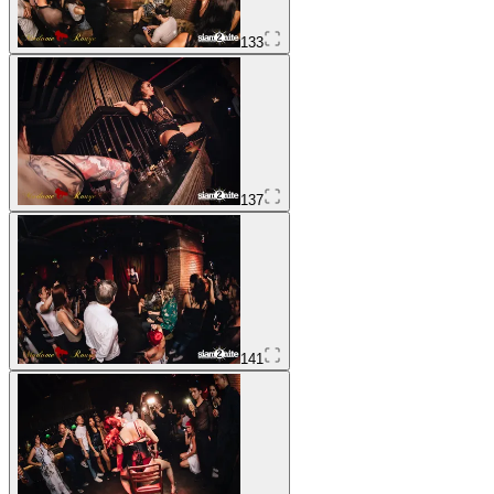
133
137
141