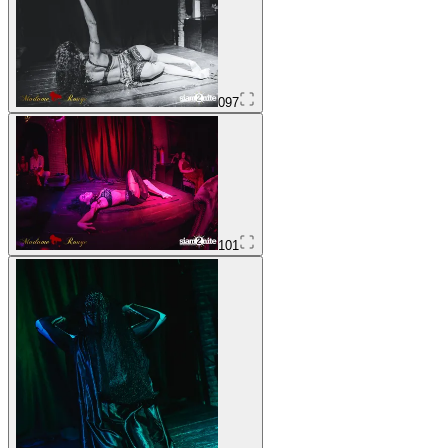
097
101