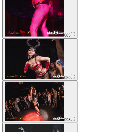
085
089
093