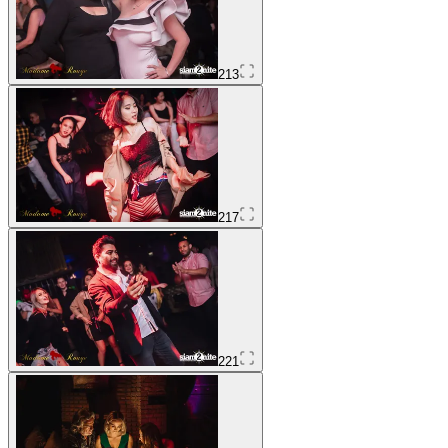
213
217
221