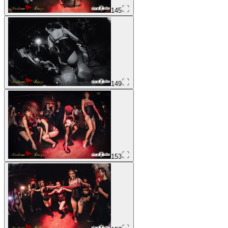
145
149
153