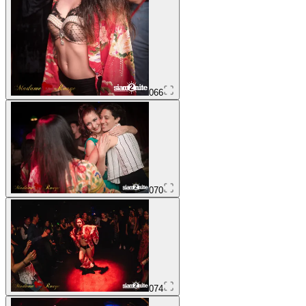
066
070
074