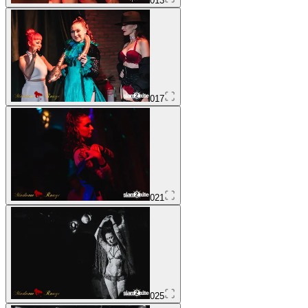
013
017
021
025