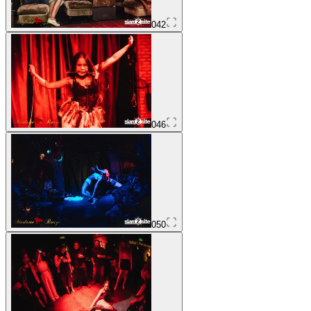
042
046
050