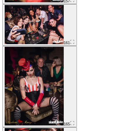
157
161
165