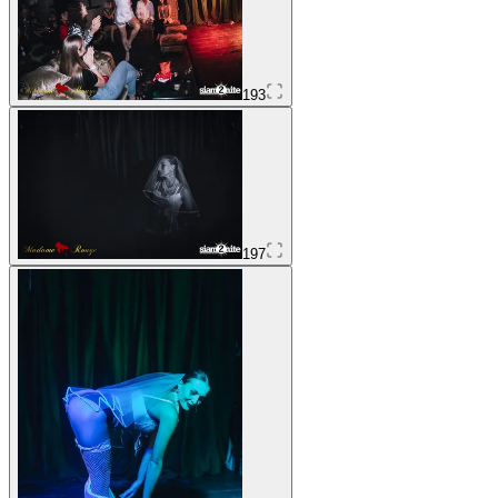
193
197