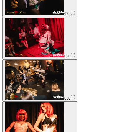
022
026
030