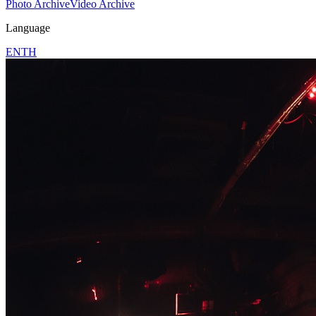
Photo Archive
Video Archive
Language
EN
TH