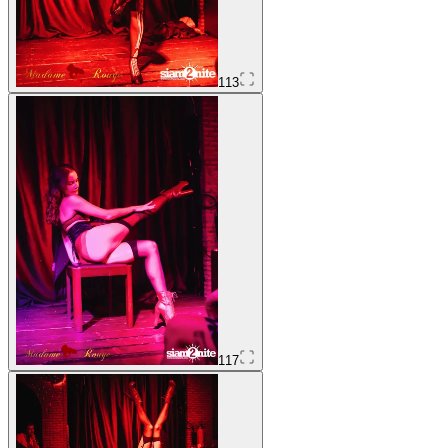
113
117