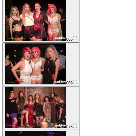
065
069
073