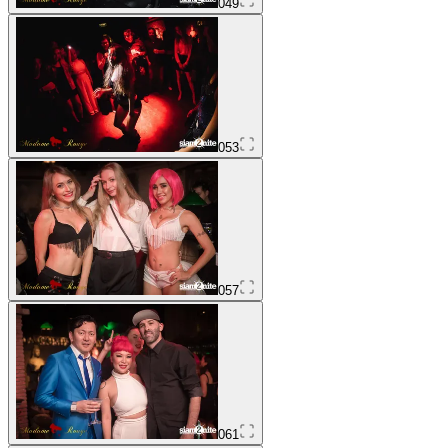
049
053
057
061