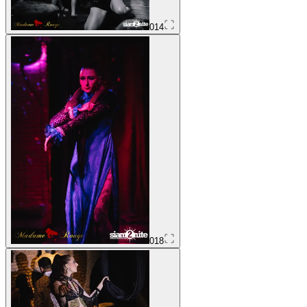
014
018