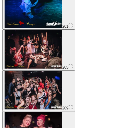
201
205
209