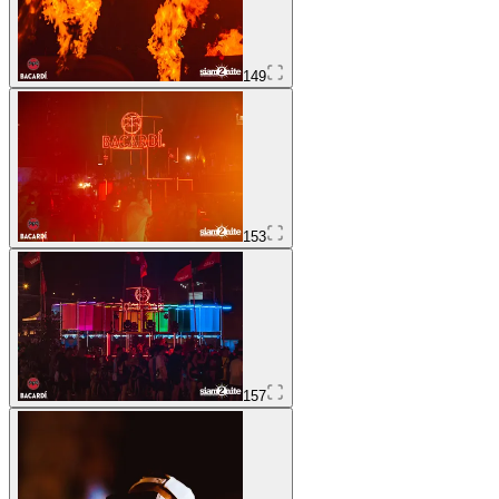
149
153
157