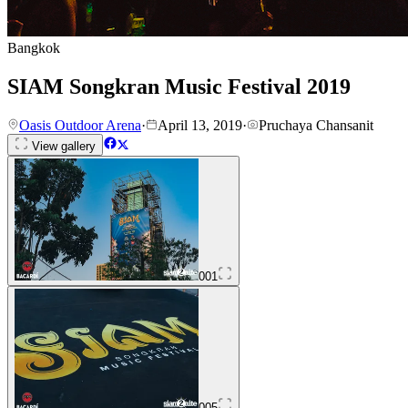
Bangkok
SIAM Songkran Music Festival 2019
Oasis Outdoor Arena
·
April 13, 2019
·
Pruchaya Chansanit
View gallery
001
005