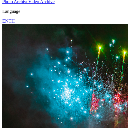
Photo Archive
Video Archive
Language
EN
TH