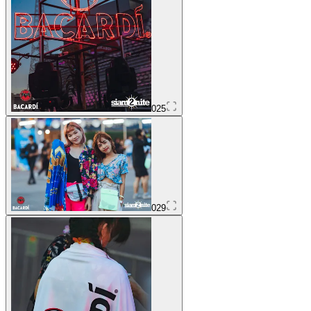
025
029