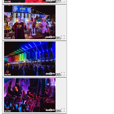
077
081
085
089