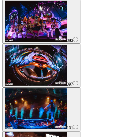
093
097
101