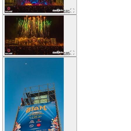
181
185