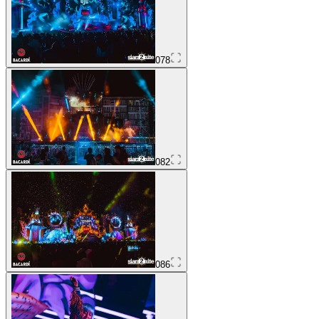
078
082
086