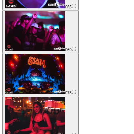
065
069
073