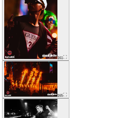
161
165