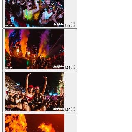
137
141
145