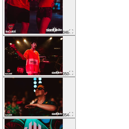
046
050
054