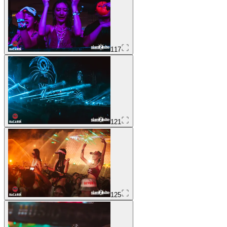
117
121
125