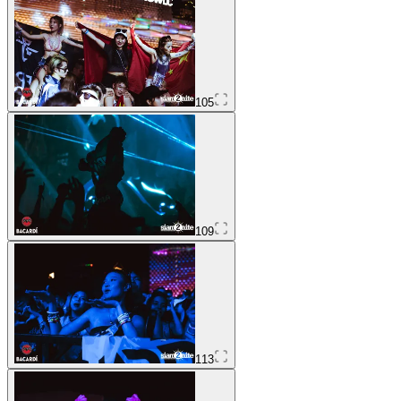
105
109
113