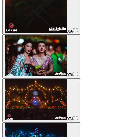
066
070
074