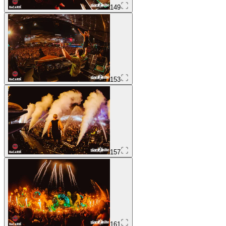
149
153
157
161