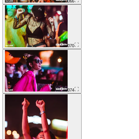
066
070
074