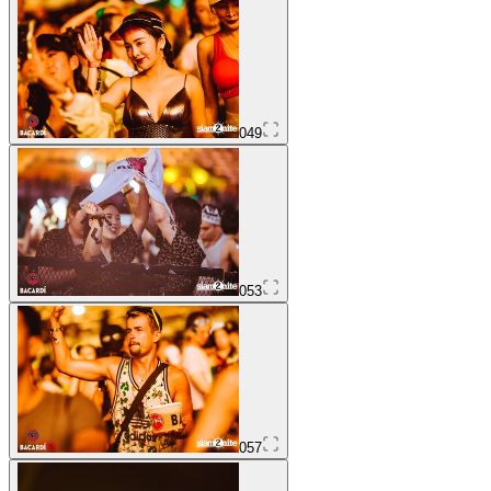
049
053
057