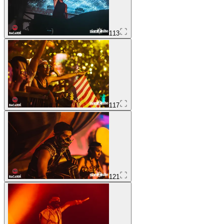
113
117
121