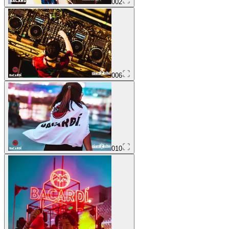
002
006
010