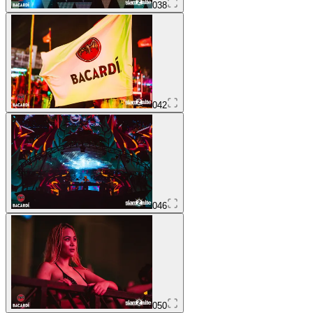
038
042
046
050