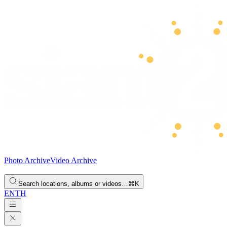
Photo Archive
Video Archive
Search locations, albums or videos…
⌘K
EN
TH