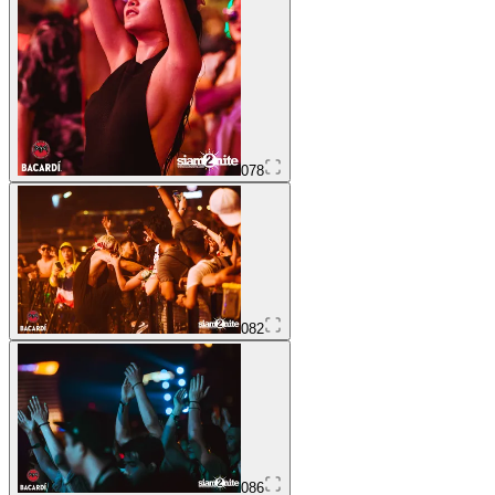
078
082
086