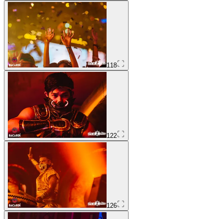
118
122
126