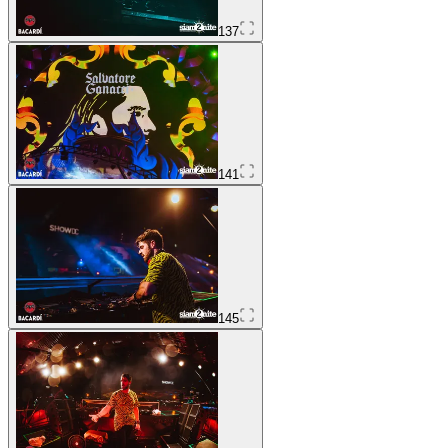
137
141
145