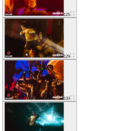
125
129
133