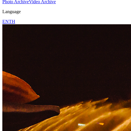
Photo Archive
Video Archive
Language
EN
TH