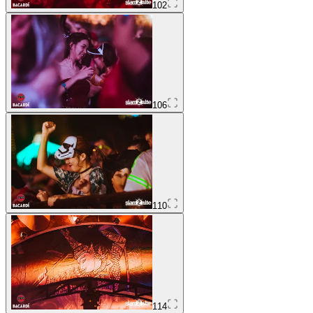
102
106
110
114