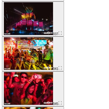
037
041
045