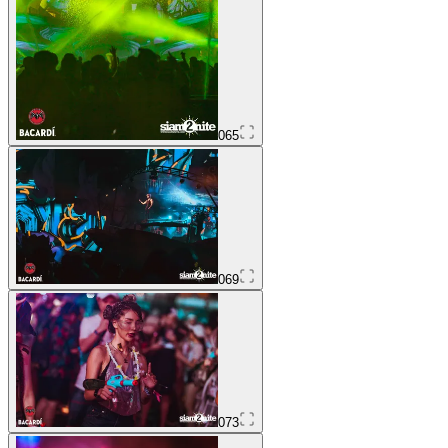
065
069
073