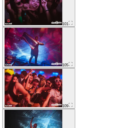
101
105
109