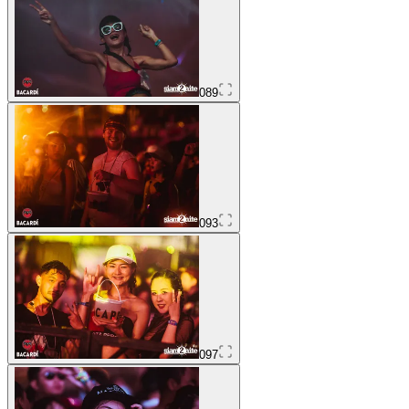
089
093
097