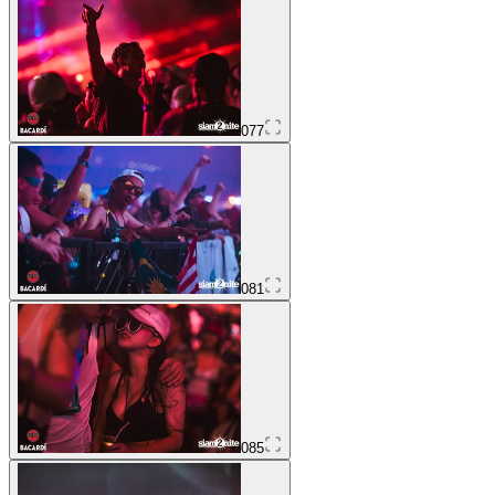
077
081
085