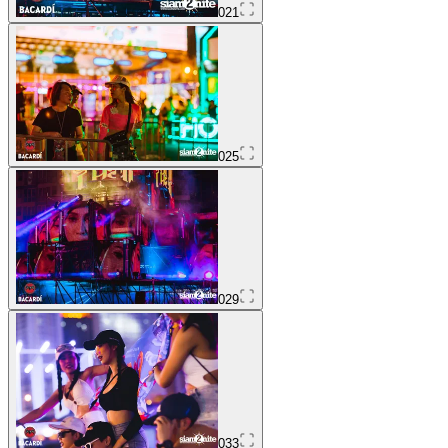
021
025
029
033