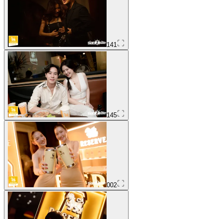
141
145
002