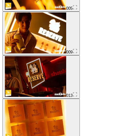
005
009
013