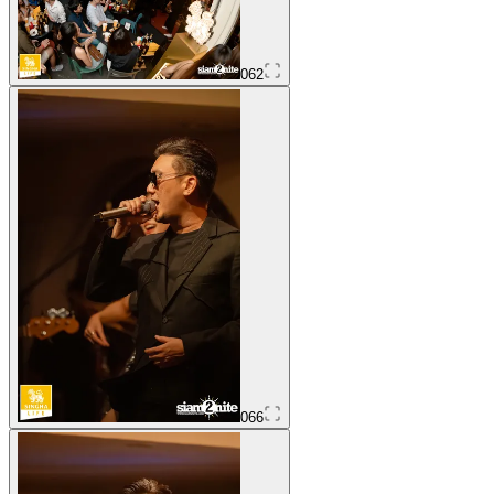
062
066