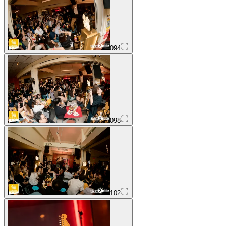
094
098
102