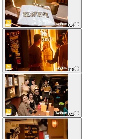
014
018
022