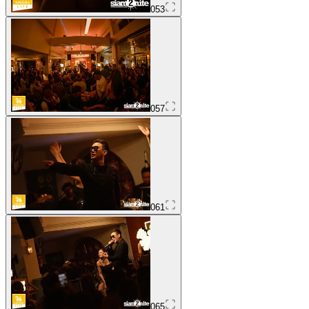
053
057
061
065