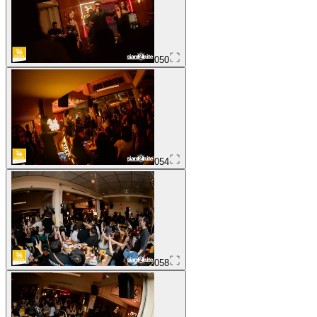
050
054
058