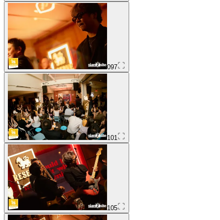
097
101
105