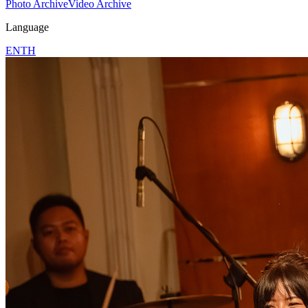
Photo Archive
Video Archive
Language
EN
TH