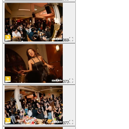
069
073
077