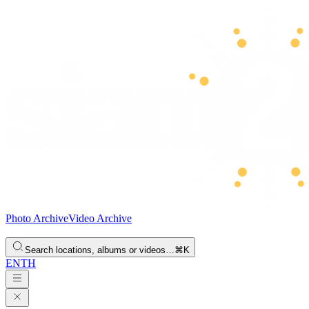
Photo Archive
Video Archive
Search locations, albums or videos…
⌘K
EN
TH