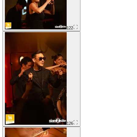
122
126