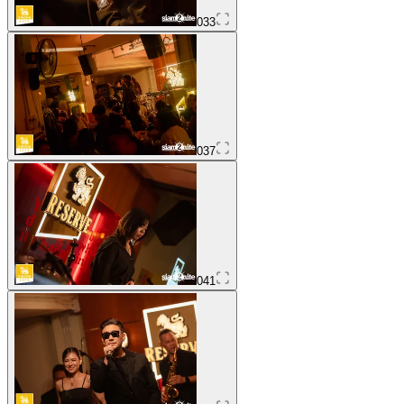
033
037
041