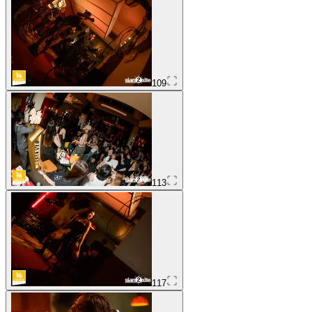
109
113
117