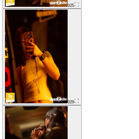
025
029