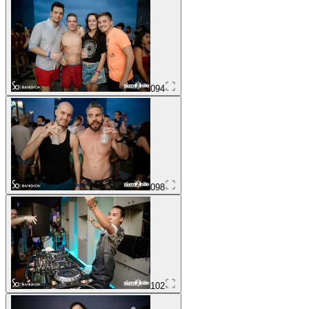
094
098
102