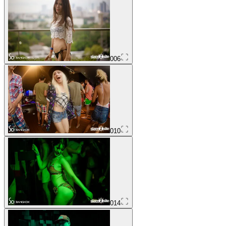
006
010
014