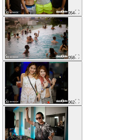
054
058
062