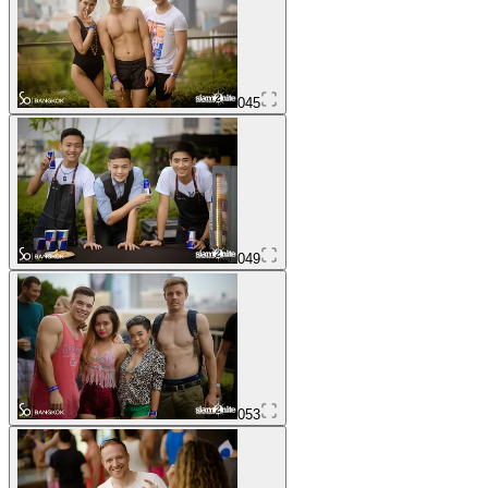
045
049
053