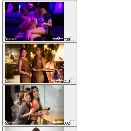
209
213
002