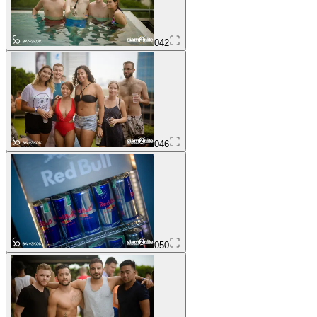
042
046
050