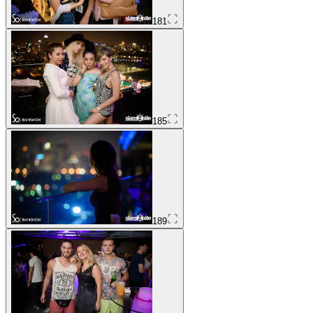
181
185
189