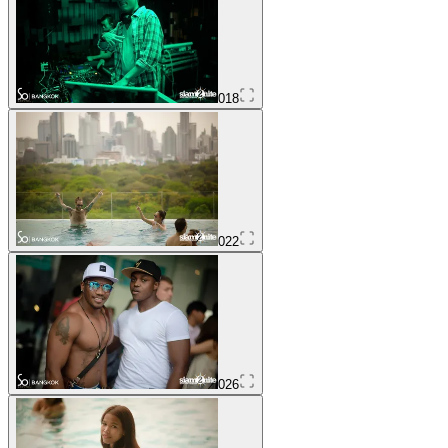
018
022
026