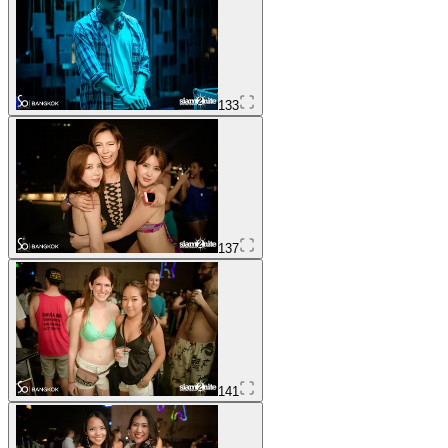
133
137
141