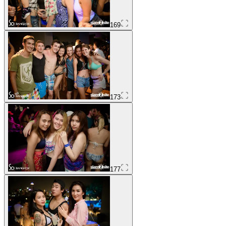
169
173
177