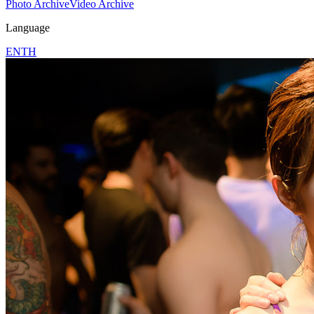
Photo Archive
Video Archive
Language
EN
TH