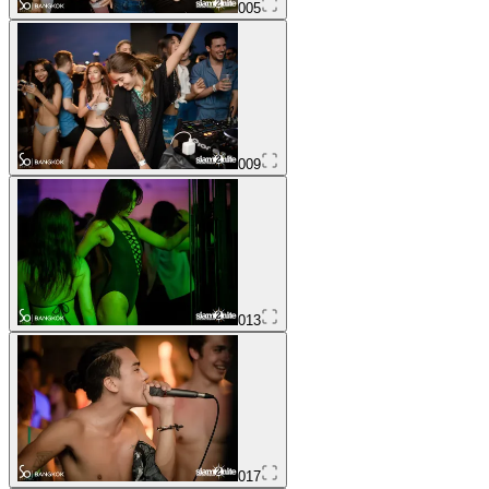
005
009
013
017