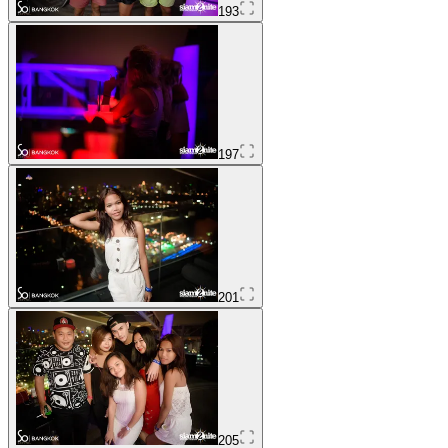
193
197
201
205