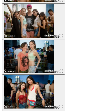
078
082
086
090