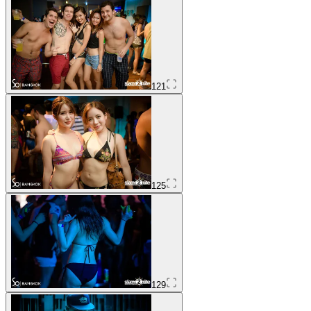
121
125
129