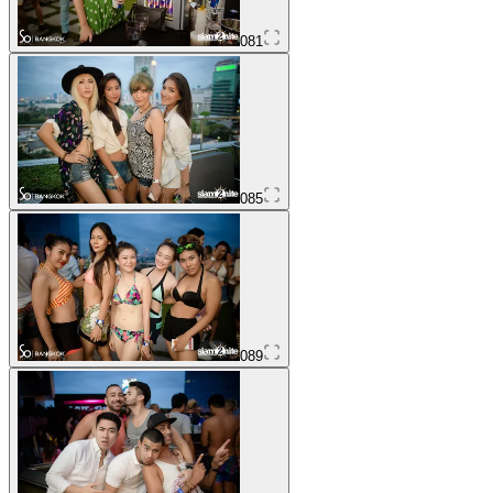
081
085
089