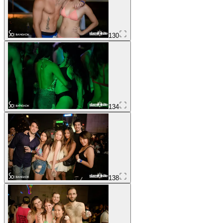
130
134
138