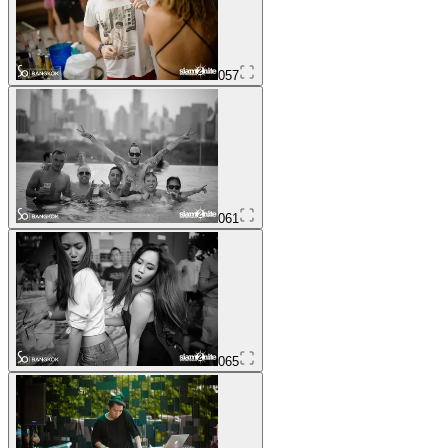
057
061
065