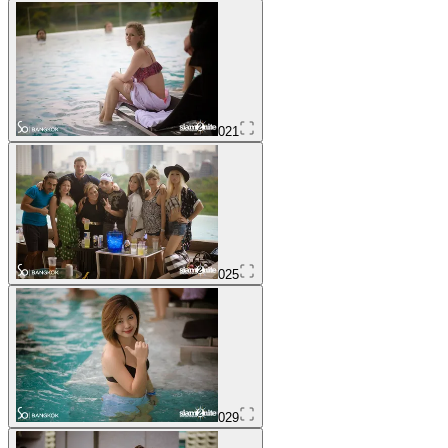
021
025
029