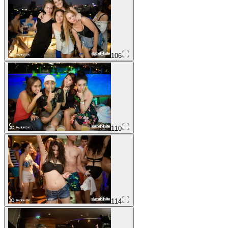
106
110
114