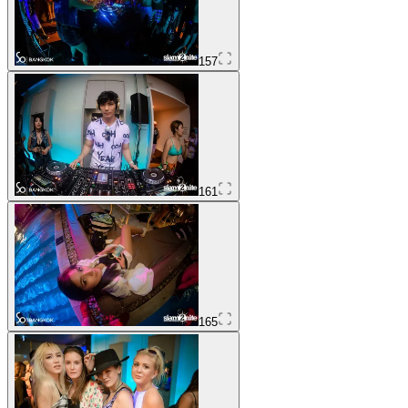
157
161
165