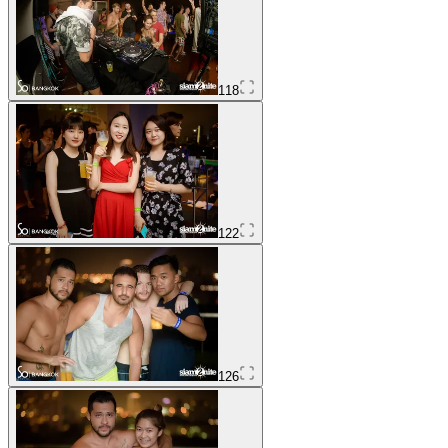
118
122
126