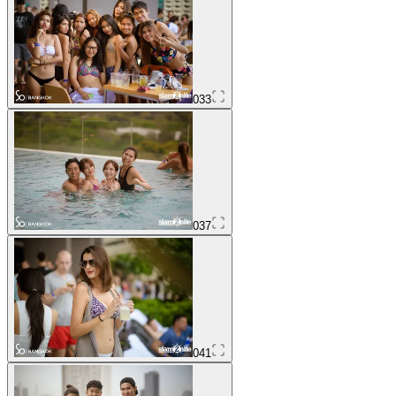
033
037
041