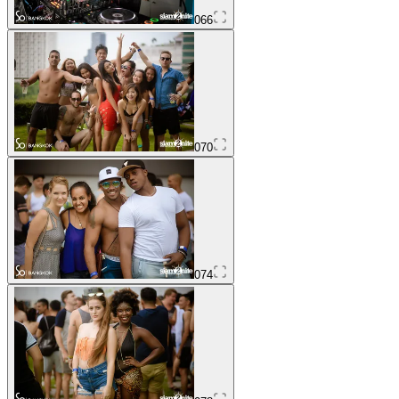
066
070
074