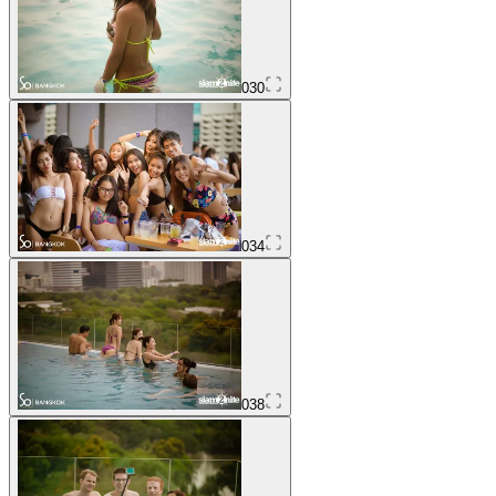
030
034
038