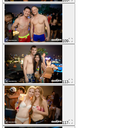
105
109
113
117