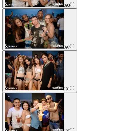
093
097
101