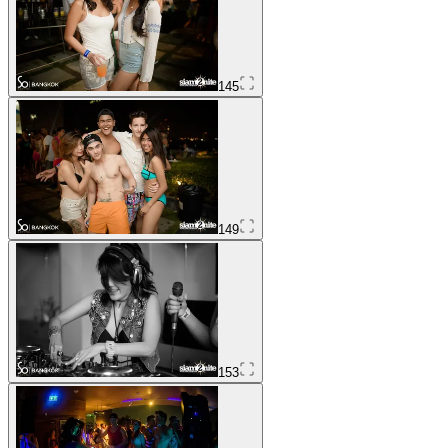
145
149
153