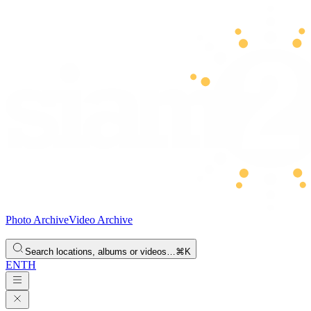
Photo Archive
Video Archive
Search locations, albums or videos…
⌘K
EN
TH