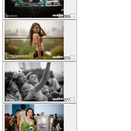
069
073
077