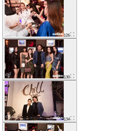
126
130
134