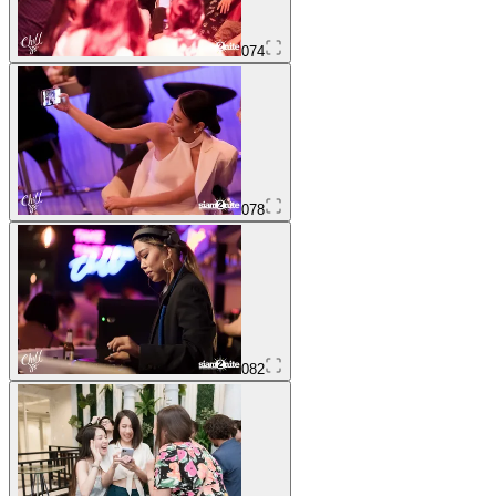
074
078
082