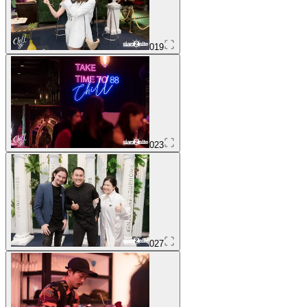
019
023
027