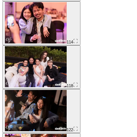
114
118
122