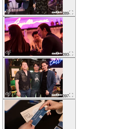
089
093
097