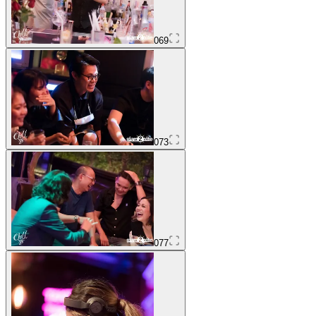
069
073
077