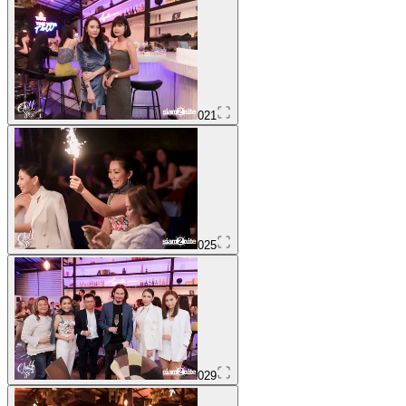
021
025
029