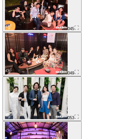
045
049
053