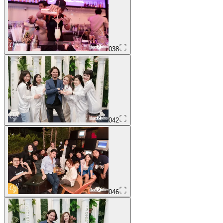
038
042
046