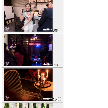
006
010
014