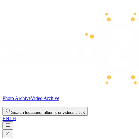
Photo Archive
Video Archive
Search locations, albums or videos…
⌘K
EN
TH