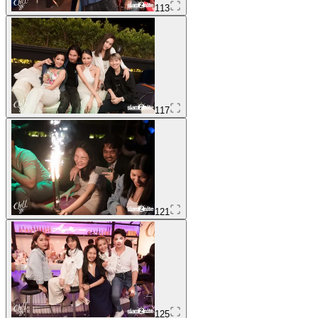
113
117
121
125