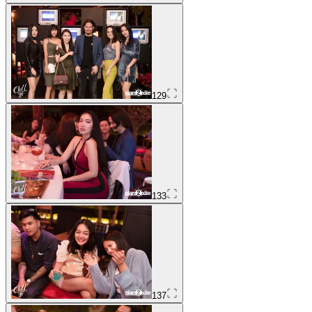
129
133
137