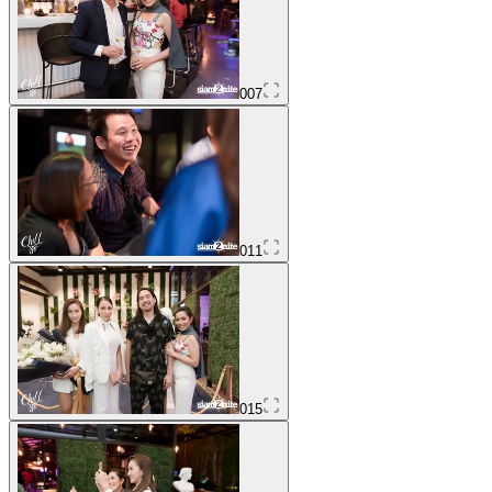
007
011
015