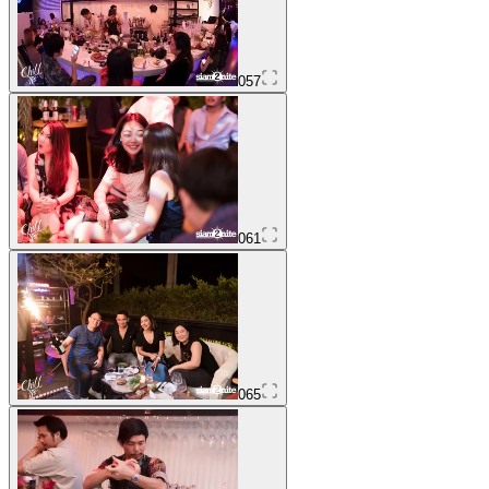
057
061
065