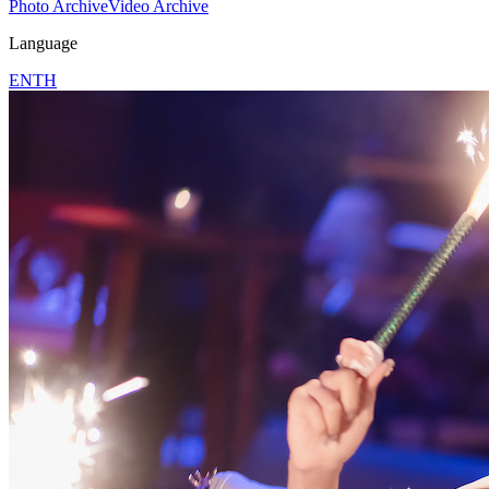
Photo Archive
Video Archive
Language
EN
TH