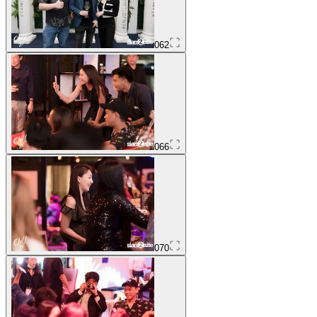
062
066
070