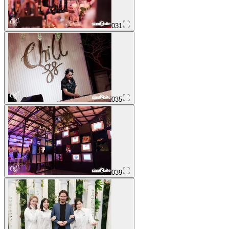
031
035
039