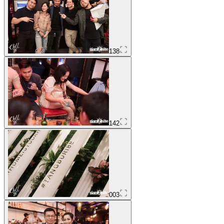
138
142
003