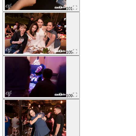
101
105
109