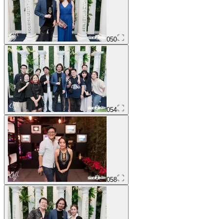
050
054
058