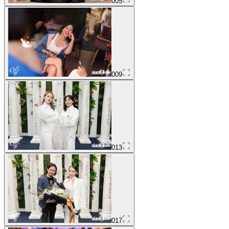
005
009
013
017