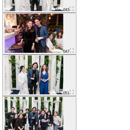
043
047
051