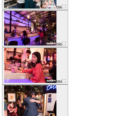
086
090
094