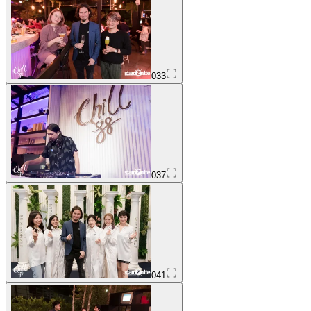
033
037
041