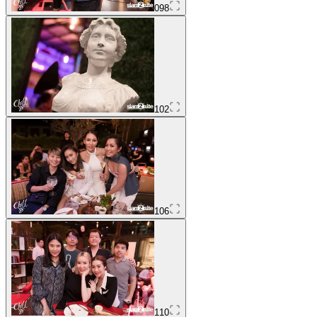
098
102
106
110