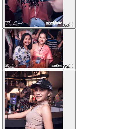
050
054