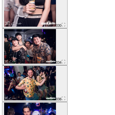
030
034
038