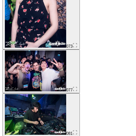
073
077
081