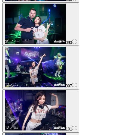
093
097
101