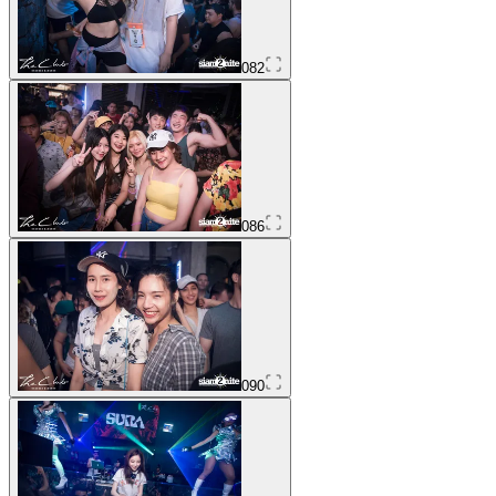
082
086
090