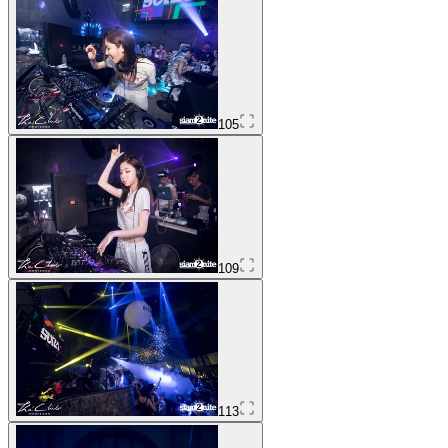
105
109
113