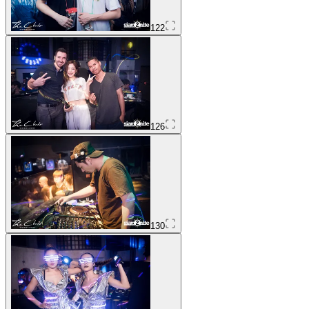
122
126
130