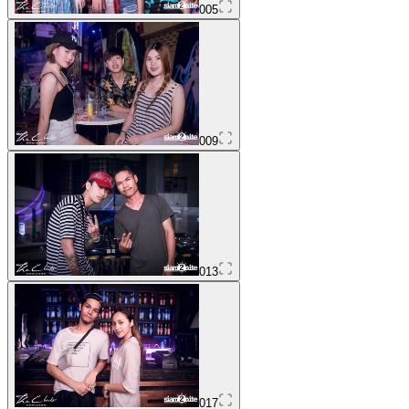
005
009
013
017