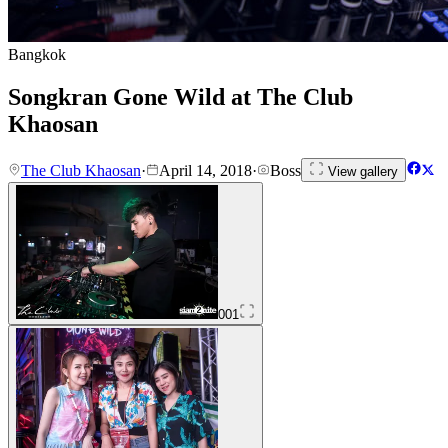
Bangkok
Songkran Gone Wild at The Club
Khaosan
The Club Khaosan
·
April 14, 2018
·
Boss
View gallery
001