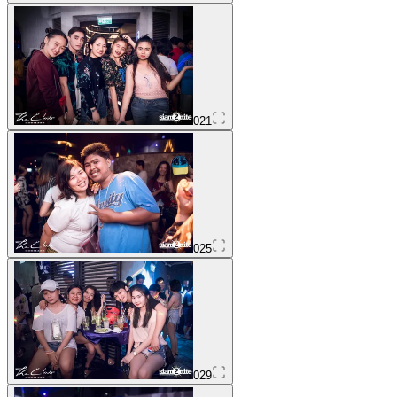
021
025
029