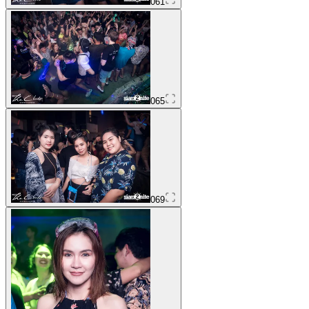
061
065
069