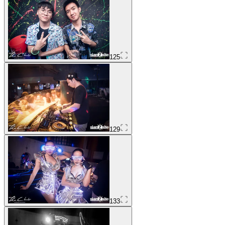
125
129
133