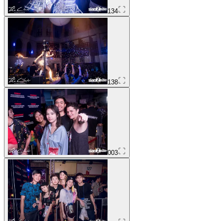
134
138
003