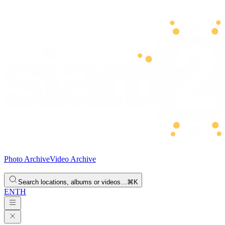
Photo Archive
Video Archive
Search locations, albums or videos…
⌘K
EN
TH