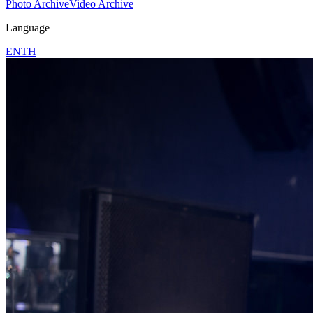
Photo Archive
Video Archive
Language
EN
TH