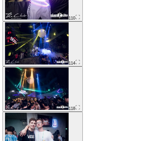
110
114
118