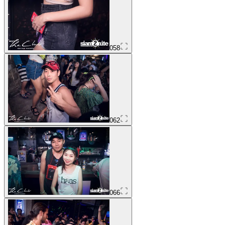
058
062
066