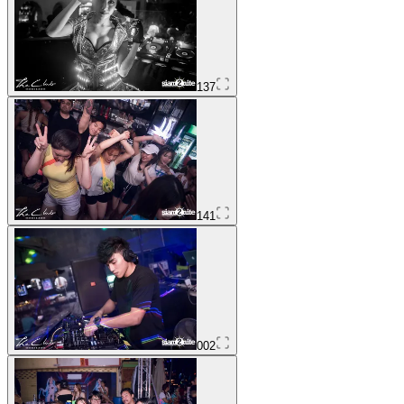
137
141
002