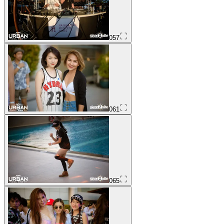
057
061
065