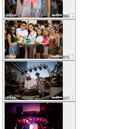
069
073
077