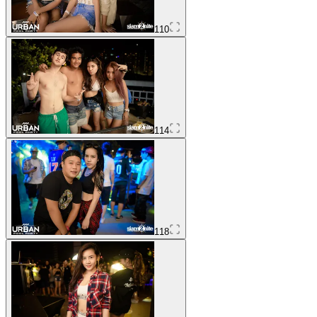
110
114
118