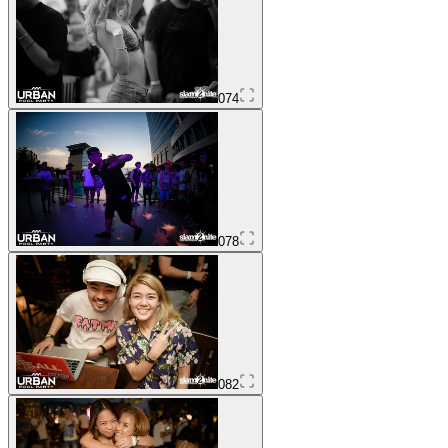
074
078
082