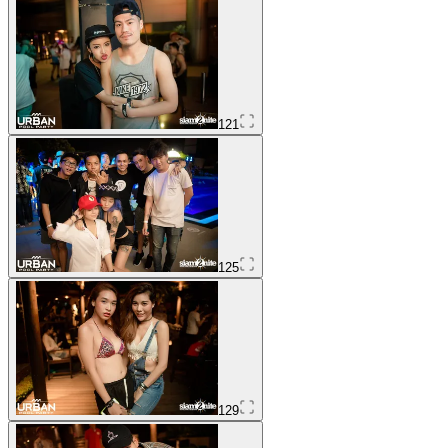
121
125
129