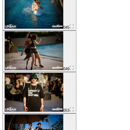
045
049
053