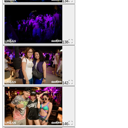
134
138
142
146