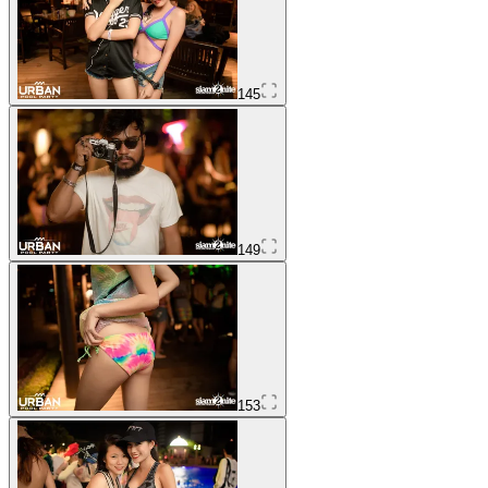
145
149
153