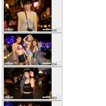
150
154
003