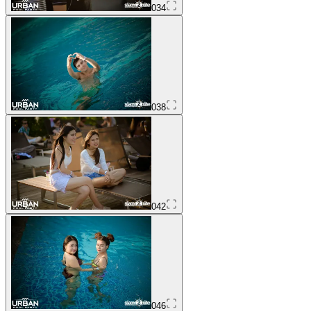
034
038
042
046