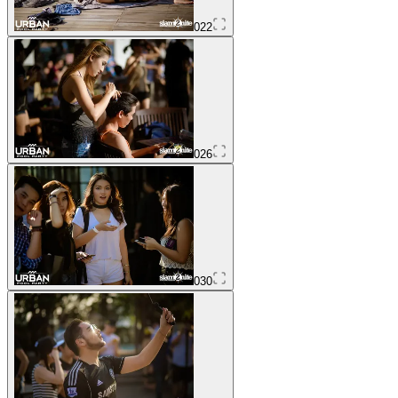
022
026
030