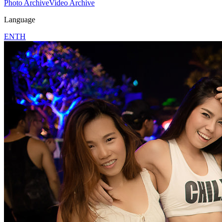
Photo Archive
Video Archive
Language
EN
TH