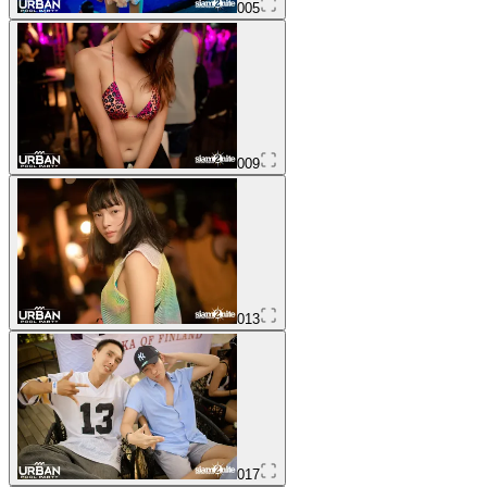
005
009
013
017