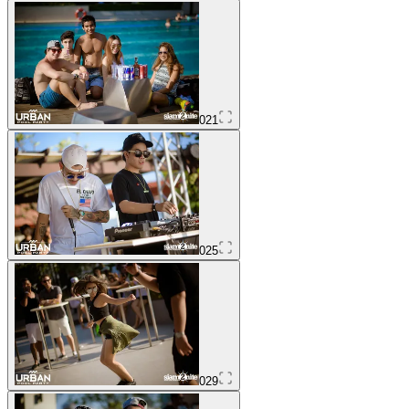
021
025
029