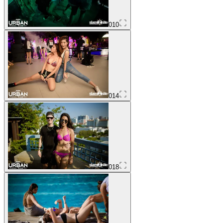
010
014
018