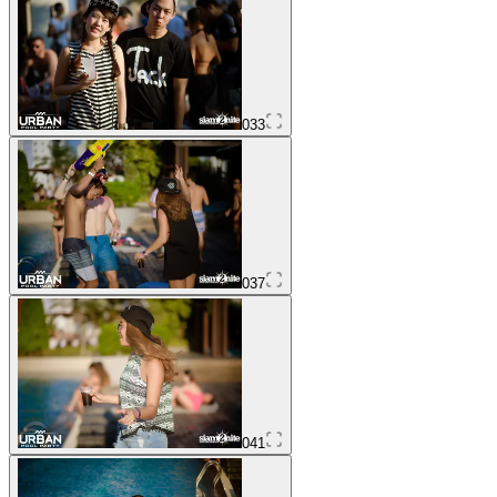
033
037
041