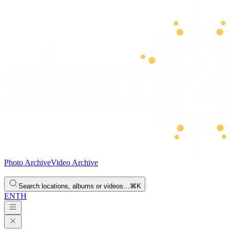
Photo Archive
Video Archive
Search locations, albums or videos…
⌘K
EN
TH