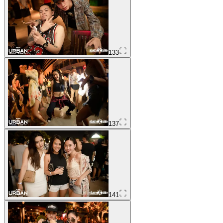
133
137
141