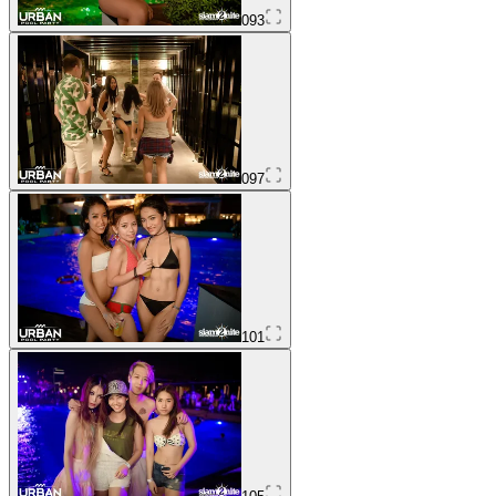
093
097
101