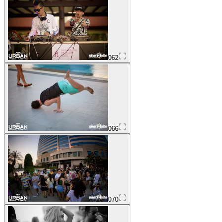
062
066
070