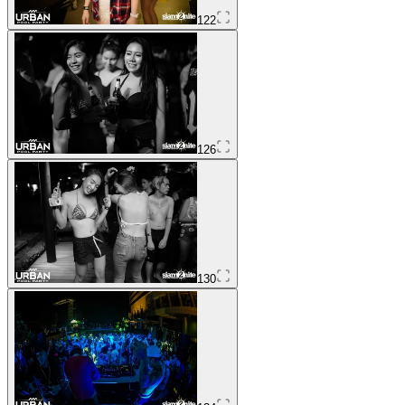
122
126
130