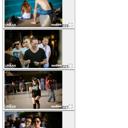
019
023
027