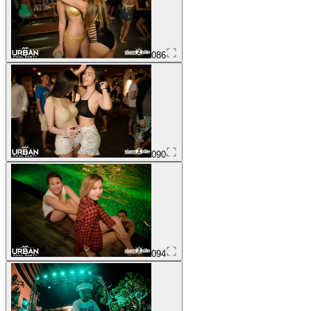
086
090
094