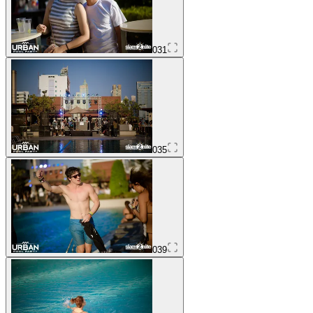
031
035
039