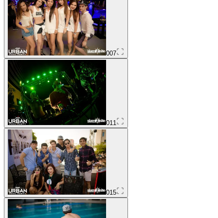
007
011
015