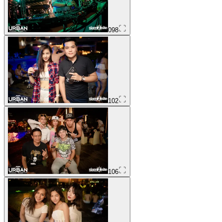
098
102
106