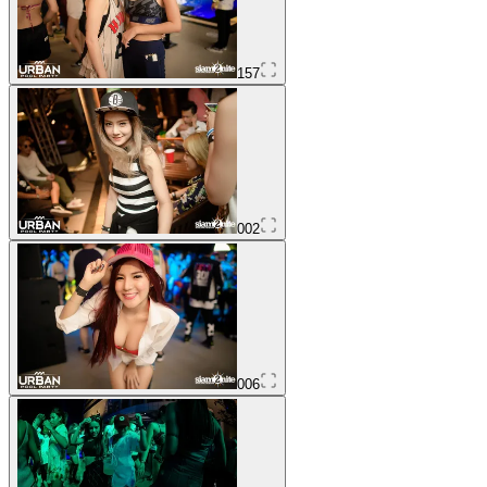
157
002
006