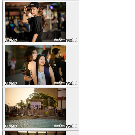
050
054
058