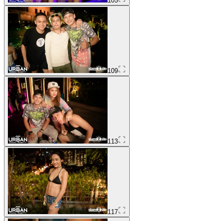
105
109
113
117