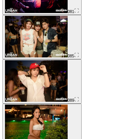
081
085
089