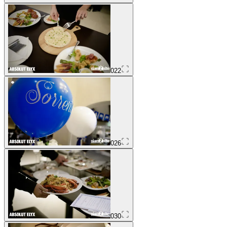
022
026
030