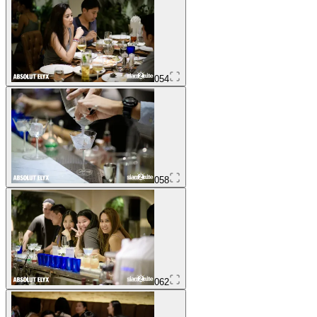
054
058
062