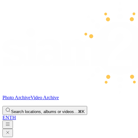
Photo Archive
Video Archive
Search locations, albums or videos…
⌘K
EN
TH