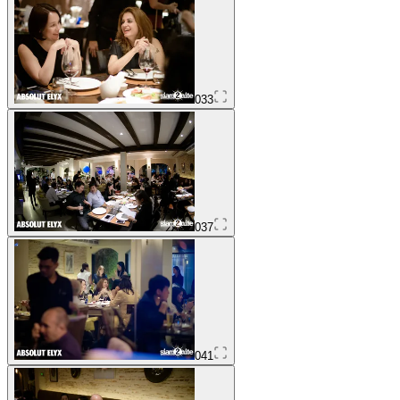
033
037
041