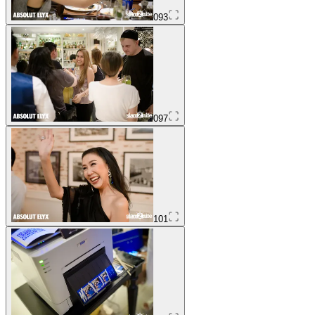
093
097
101