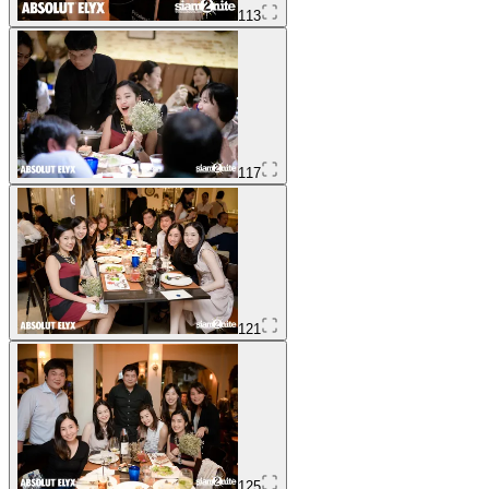
113
117
121
125