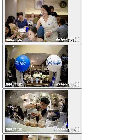
031
035
039