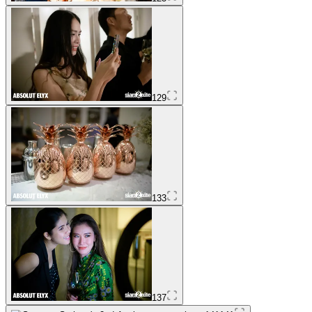
129
133
137