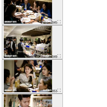
045
049
053