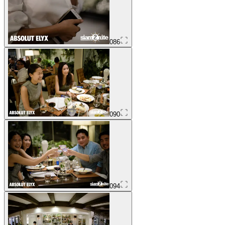
086
090
094