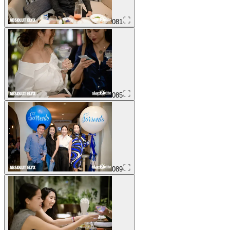
081
085
089