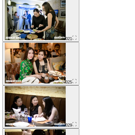
021
025
029