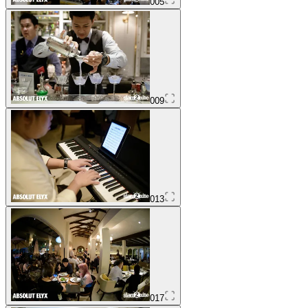
005
009
013
017