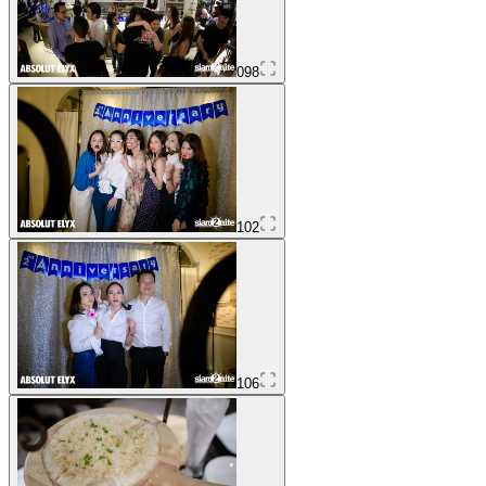
098
102
106