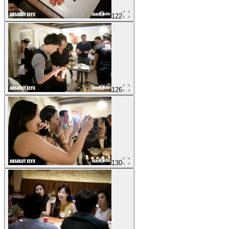
122
126
130