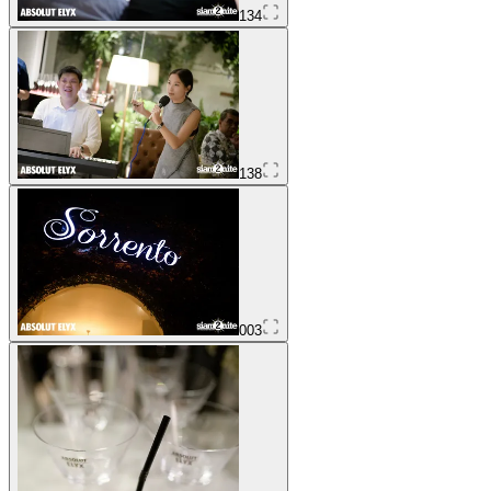
134
138
003