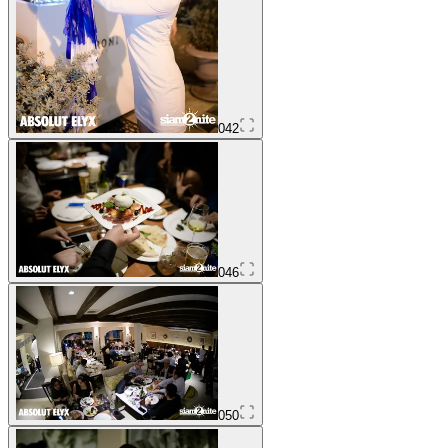
042
046
050