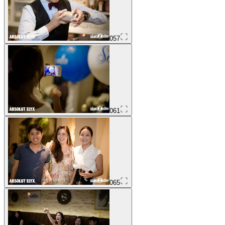
057
061
065