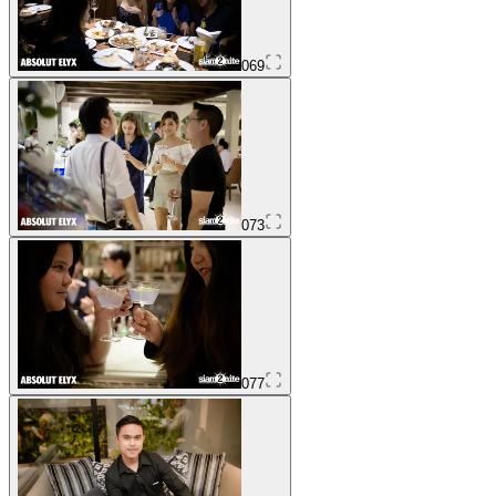
069
073
077