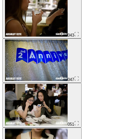
043
047
051