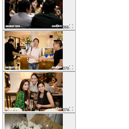
066
070
074