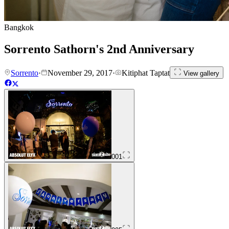
Bangkok
Sorrento Sathorn's 2nd Anniversary
Sorrento
·
November 29, 2017
·
Kitiphat Taptat
View gallery
001