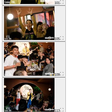
101
105
109
113