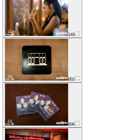
149
002
006