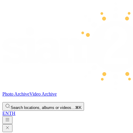
Photo Archive
Video Archive
Search locations, albums or videos…
⌘K
EN
TH