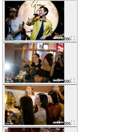
086
090
094