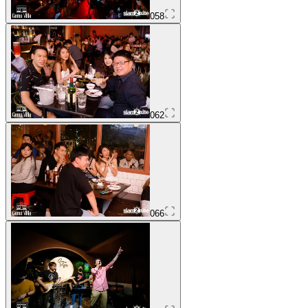
058
062
066