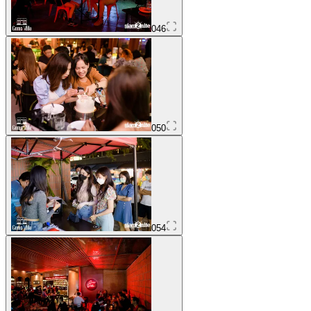
046
050
054