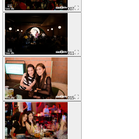
007
011
015