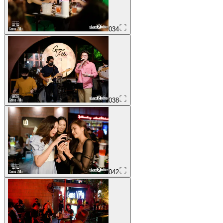
034
038
042