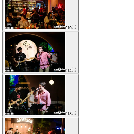
010
014
018