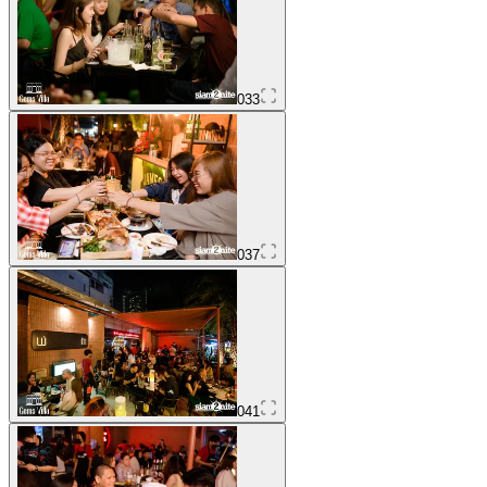
033
037
041