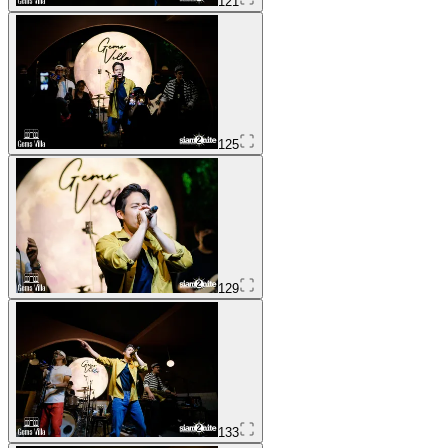
121
125
129
133