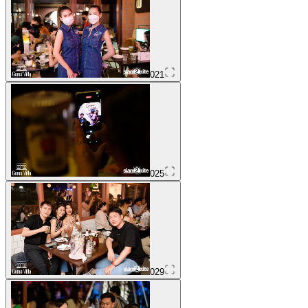
021
025
029