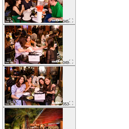
045
049
053