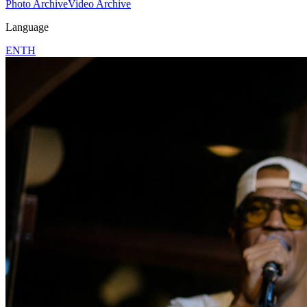
Photo Archive
Video Archive
Language
EN
TH