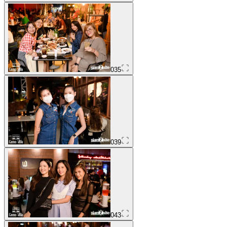
035
039
043