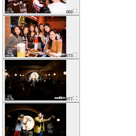
069
073
077