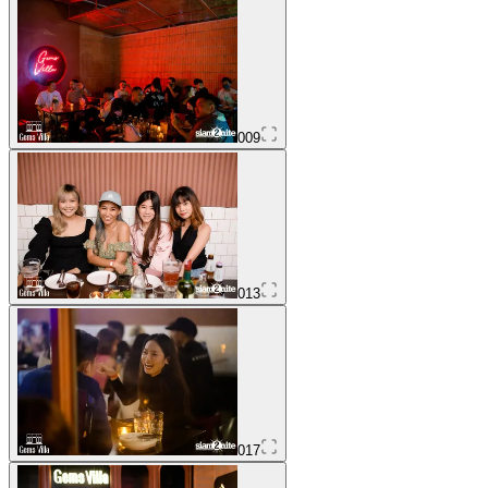
009
013
017