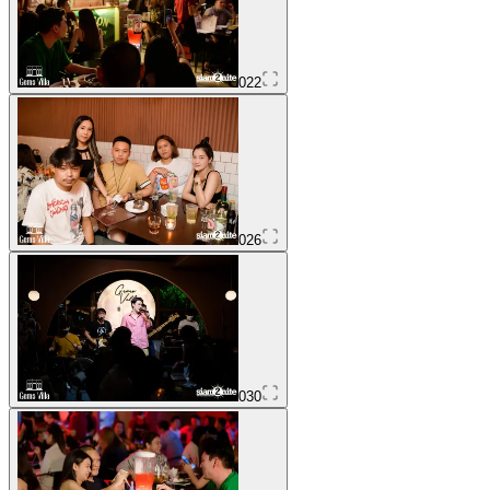
022
026
030