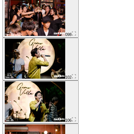
098
102
106