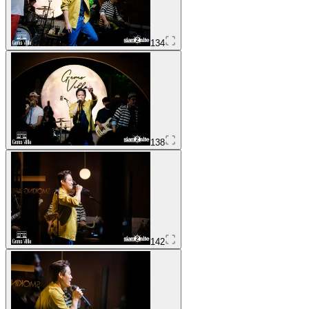
134
138
142