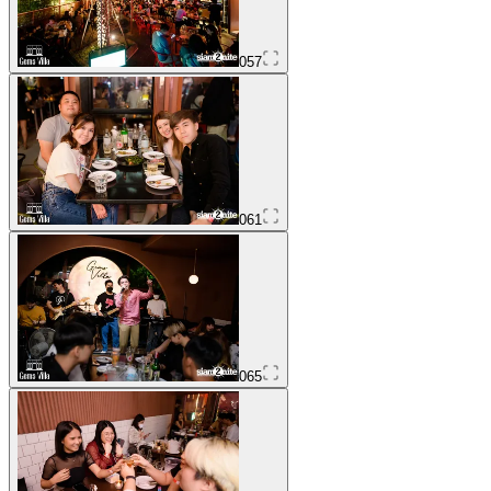
057
061
065