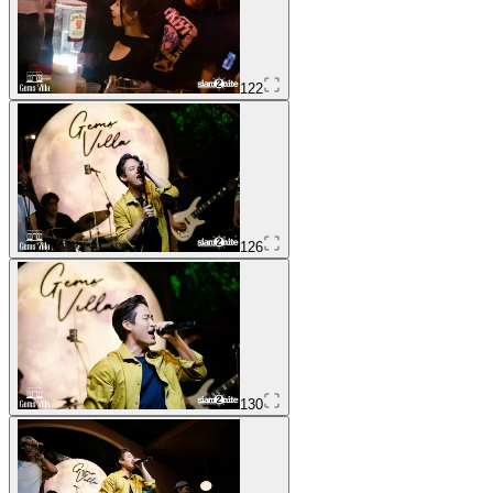
122
126
130