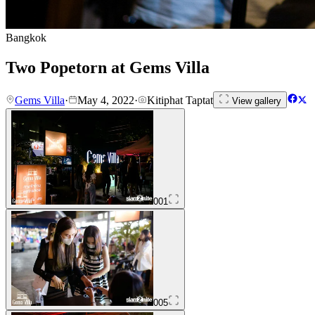
Bangkok
Two Popetorn at Gems Villa
Gems Villa
·
May 4, 2022
·
Kitiphat Taptat
View gallery
001
005