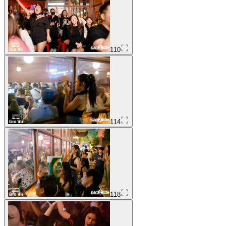
110
114
118