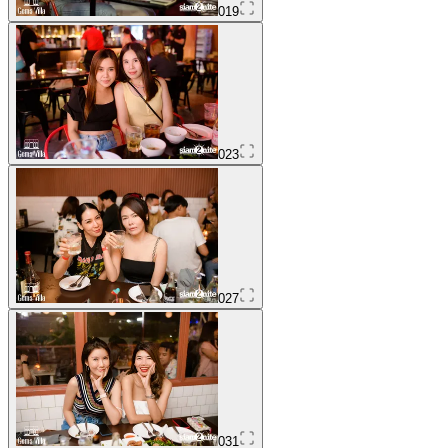
019
023
027
031