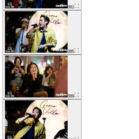
081
085
089