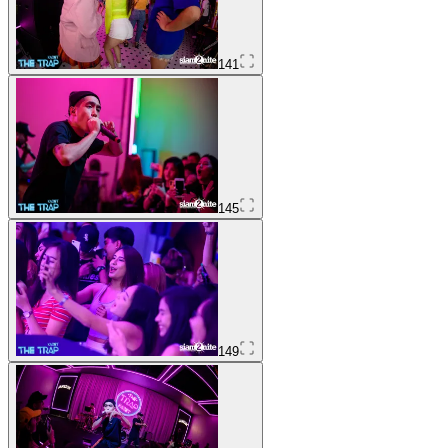
141
145
149