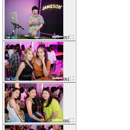
057
061
065