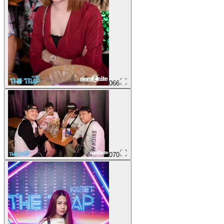
066
070