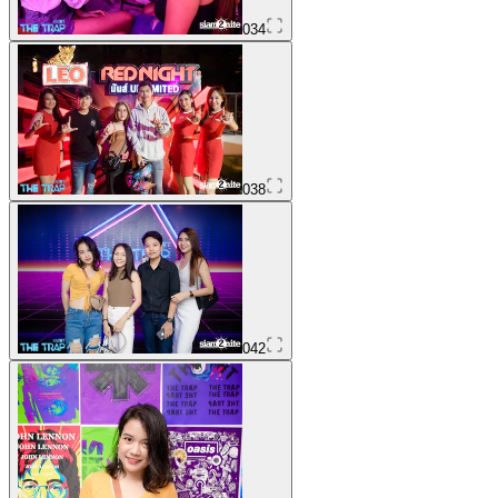
034
038
042