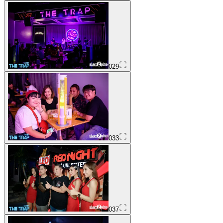
029
033
037