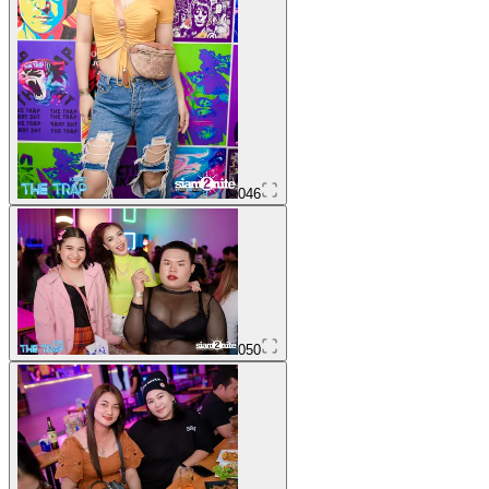
046
050