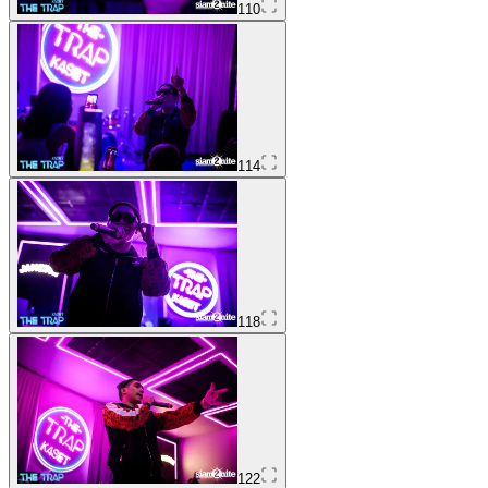
110
114
118
122