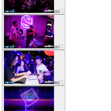
153
157
002