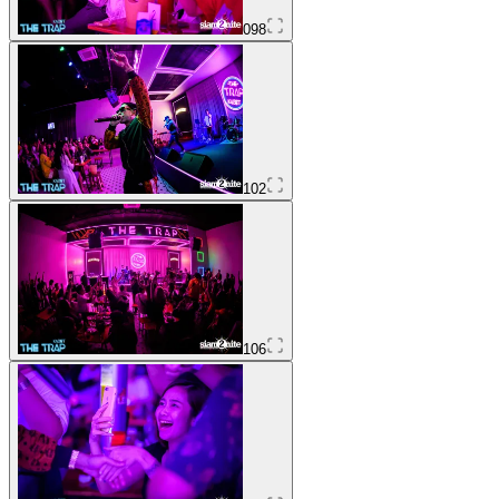
098
102
106