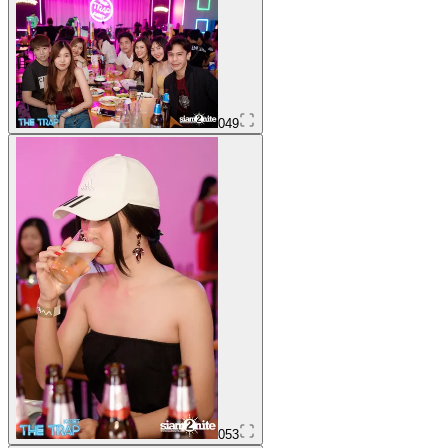
049
053