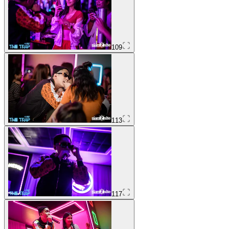
109
113
117