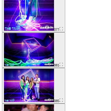
077
081
085