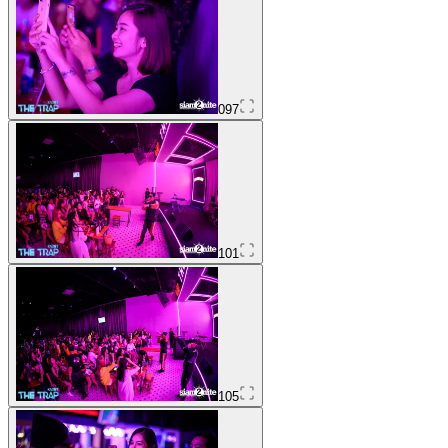
097
101
105