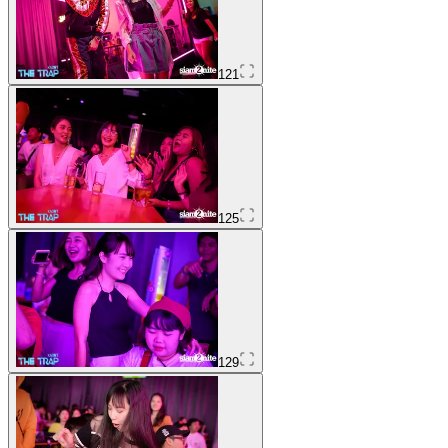
121
125
129