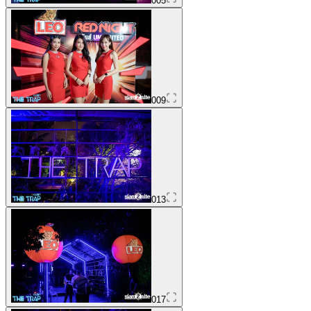
005
009
013
017