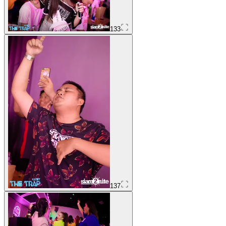
133
137