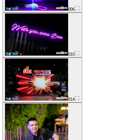
006
010
014