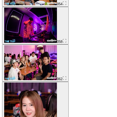
054
058
062