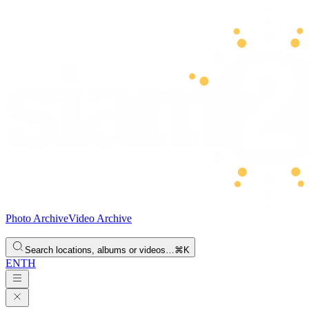
Photo Archive
Video Archive
Search locations, albums or videos…
⌘K
EN
TH