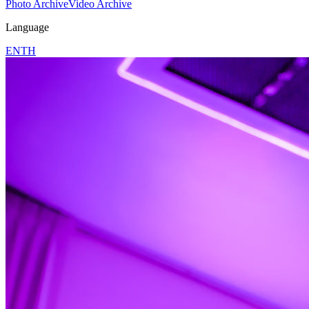
Photo Archive
Video Archive
Language
EN
TH