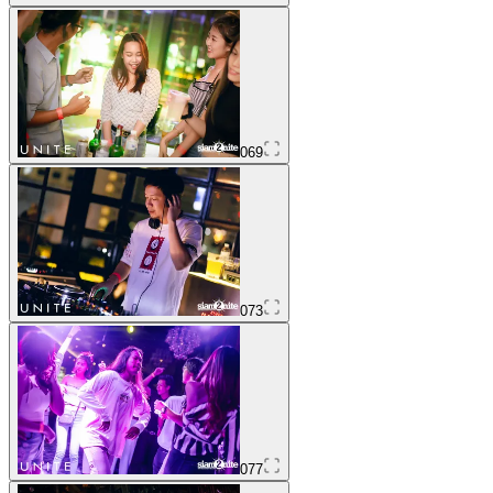
069
073
077