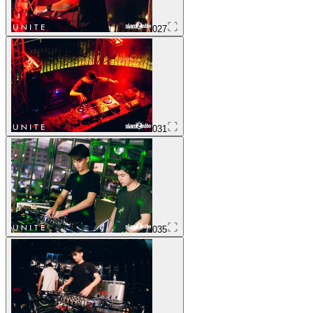
027
031
035