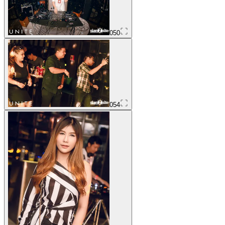
050
054