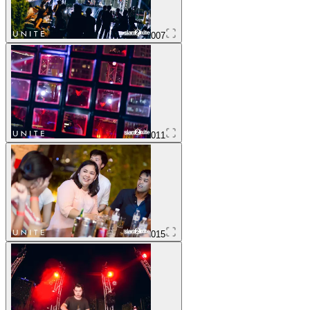
007
011
015