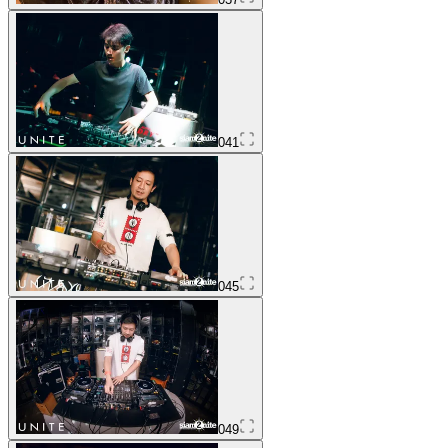
041
045
049