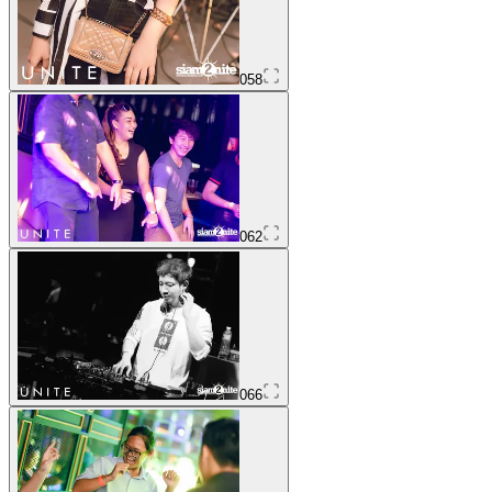
058
062
066