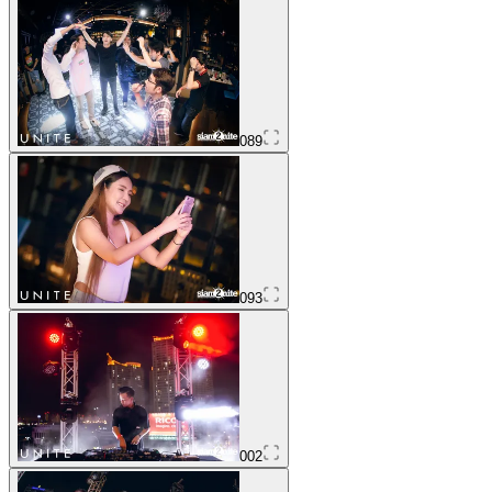
089
093
002