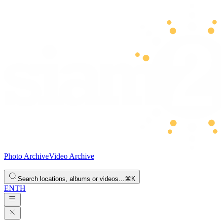
Photo Archive
Video Archive
Search locations, albums or videos…
⌘K
EN
TH