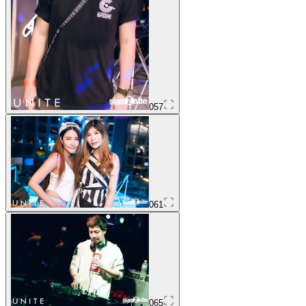
057
061
065