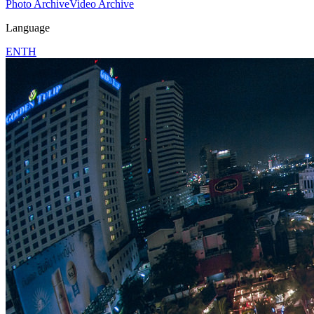
Photo Archive
Video Archive
Language
EN
TH