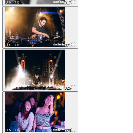
017
021
025
029