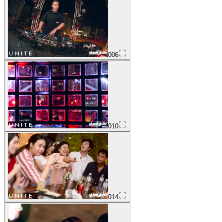
006
010
014