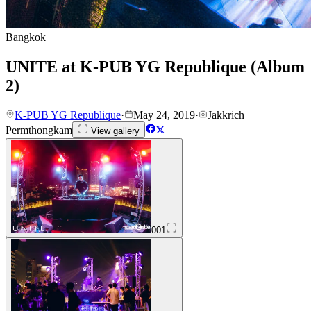
Bangkok
UNITE at K-PUB YG Republique (Album
2)
K-PUB YG Republique
·
May 24, 2019
·
Jakkrich
Permthongkam
View gallery
001