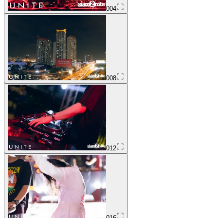
004
008
012
016