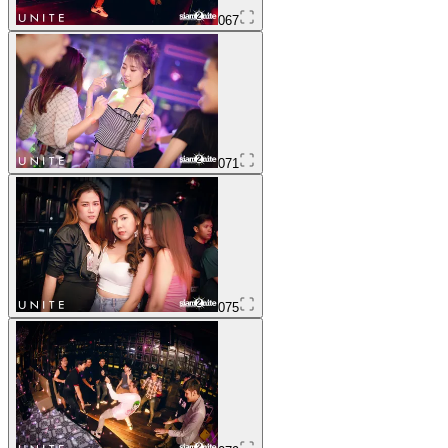
067
071
075