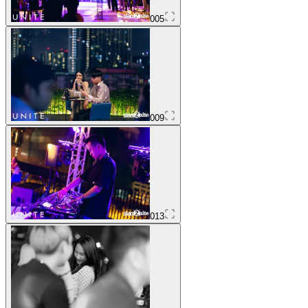
005
009
013