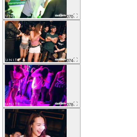
070
074
078