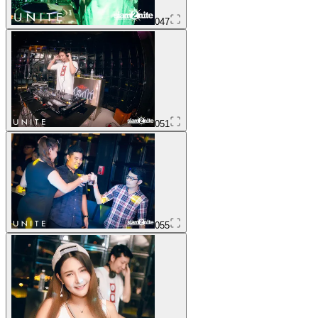
047
051
055