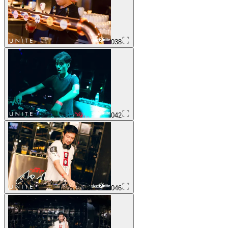
038
042
046