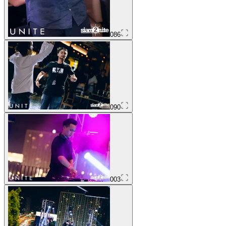
086
090
003