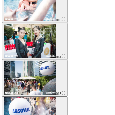
010
014
018