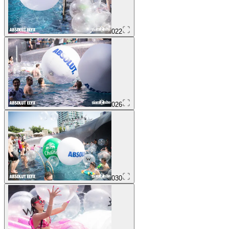
022
026
030