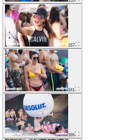
153
157
161
165