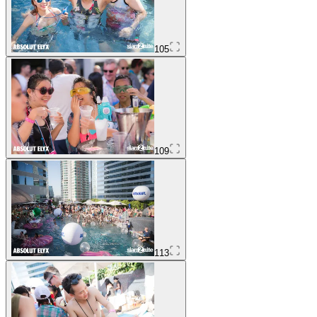
105
109
113