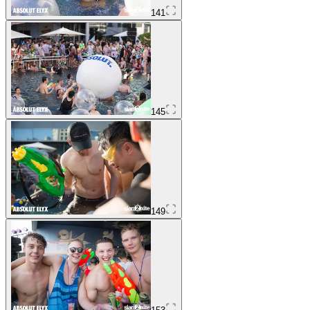
141
145
149