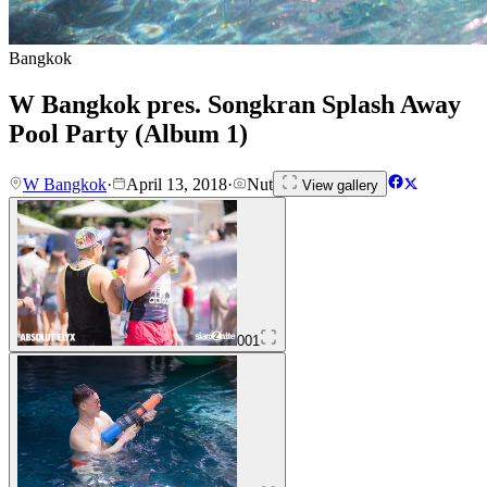
Bangkok
W Bangkok pres. Songkran Splash Away
Pool Party (Album 1)
W Bangkok
·
April 13, 2018
·
Nut
View gallery
001