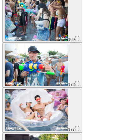
169
173
177