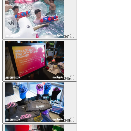
041
045
049