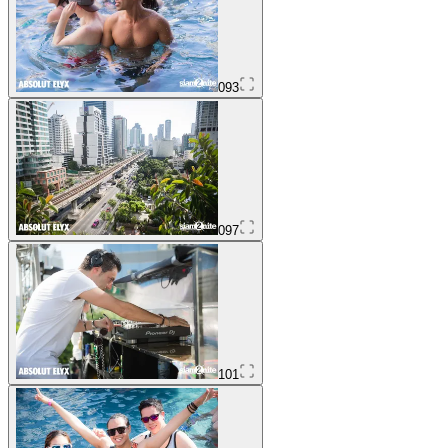
093
097
101