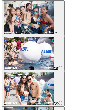
021
025
029