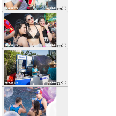
129
133
137