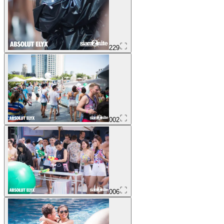
229
002
006