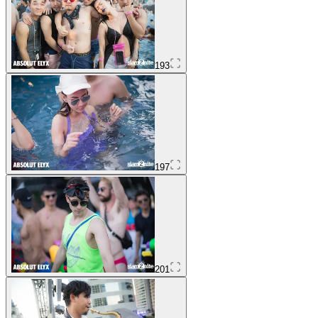
193
197
201