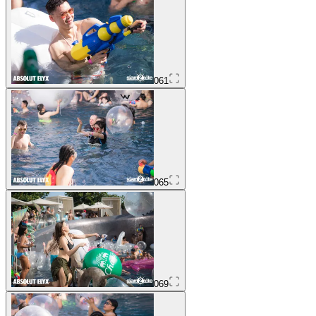
061
065
069