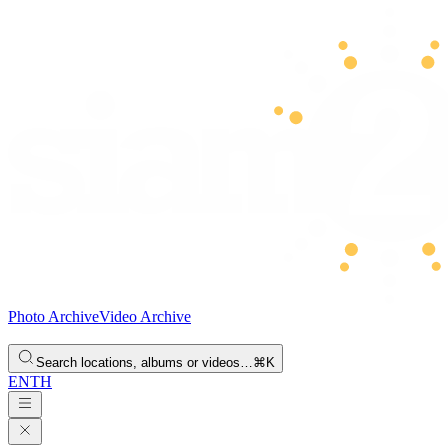
Photo Archive
Video Archive
Search locations, albums or videos…
⌘K
EN
TH