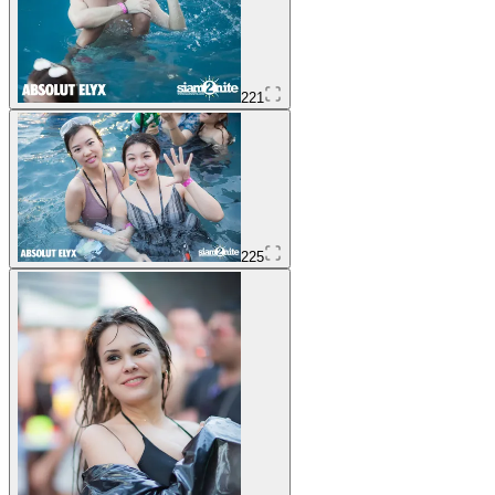
221
225