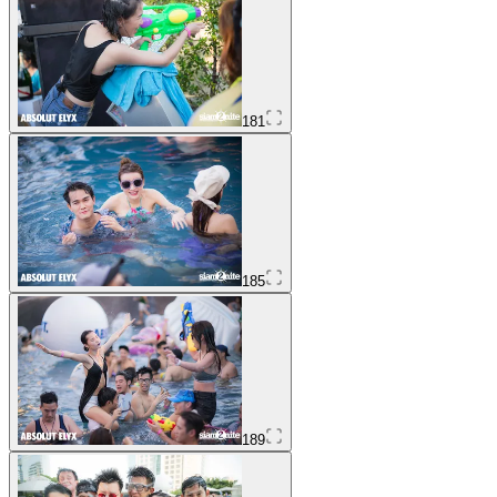
181
185
189