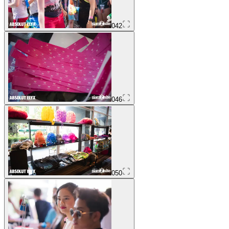
042
046
050