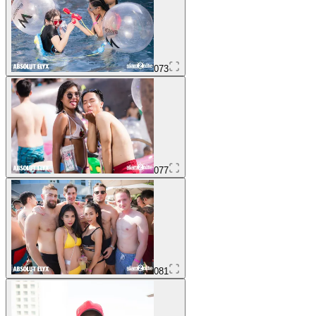
073
077
081