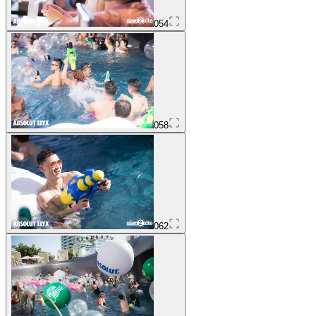
054
058
062