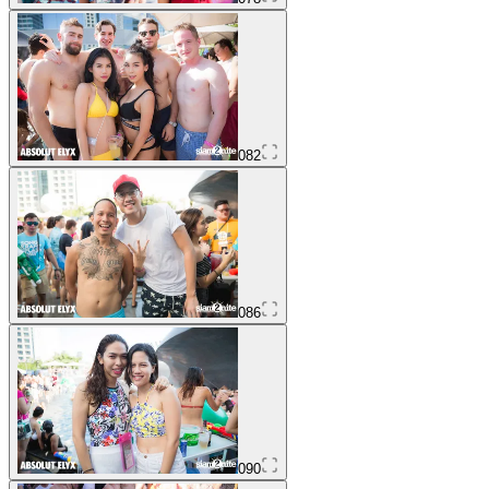
082
086
090