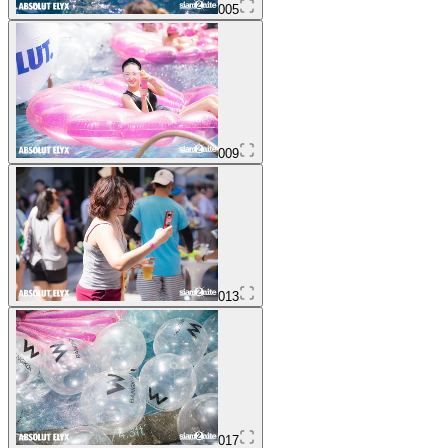
005
009
013
017