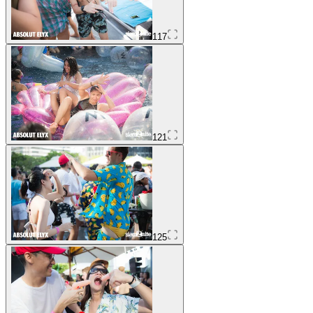
117
121
125