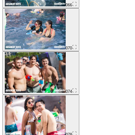
066
070
074
078