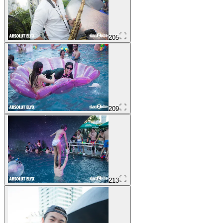
205
209
213