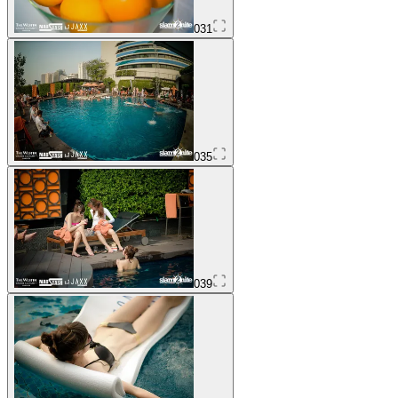
031
035
039