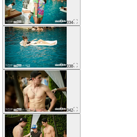
034
038
042