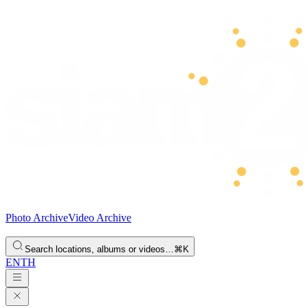
Photo Archive
Video Archive
Search locations, albums or videos…
⌘K
EN
TH