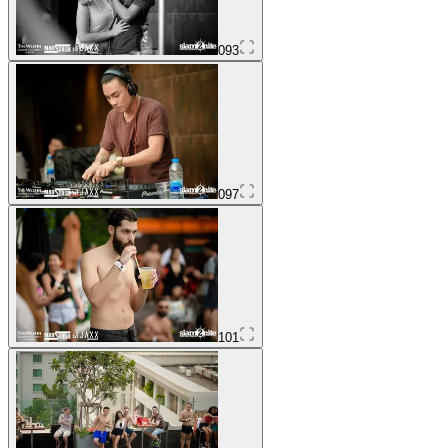
093
097
101