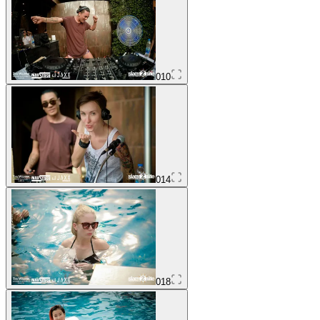
010
014
018