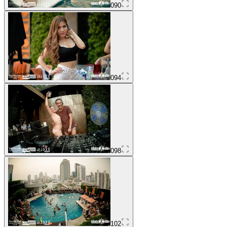
090
094
098
102