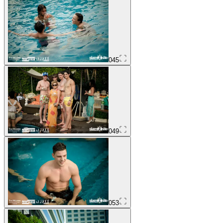
045
049
053