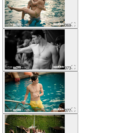
069
073
077