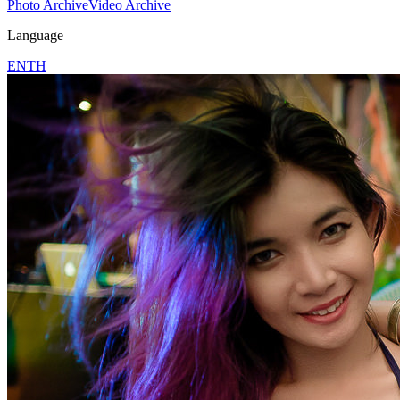
Photo Archive
Video Archive
Language
EN
TH