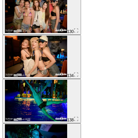
130
134
138