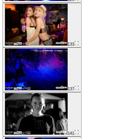
133
137
141