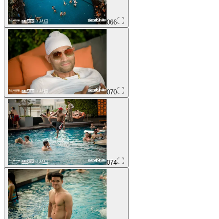
066
070
074