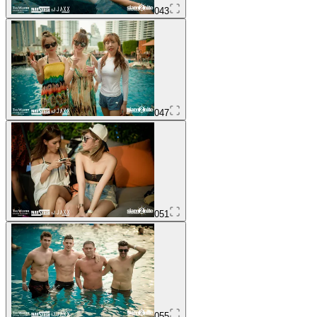
043
047
051
055