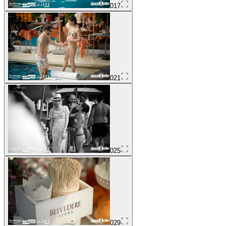
017
021
025
029