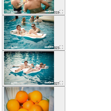
019
023
027