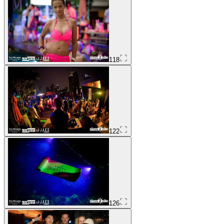
118
122
126