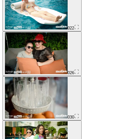
022
026
030