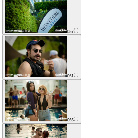
057
061
065