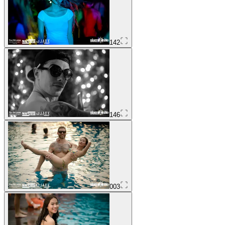
142
146
003