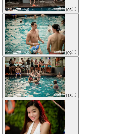
105
109
113