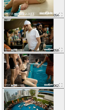
054
058
062