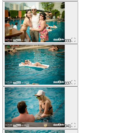
033
037
041