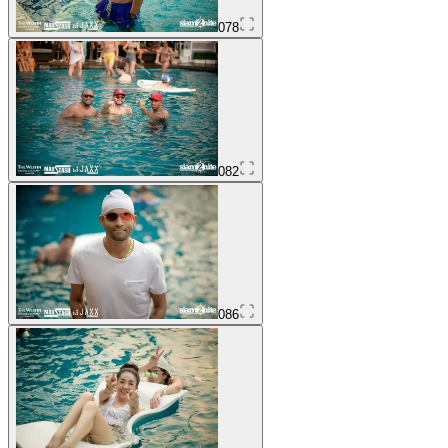
078
082
086