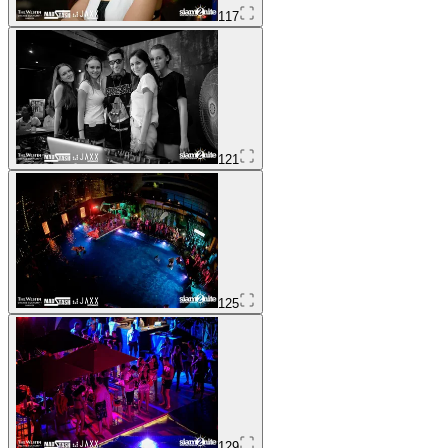
117
121
125
129