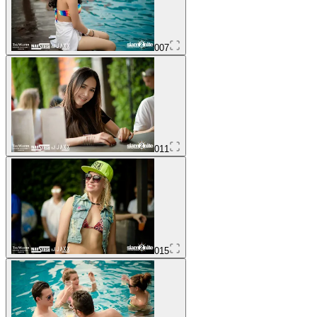
007
011
015