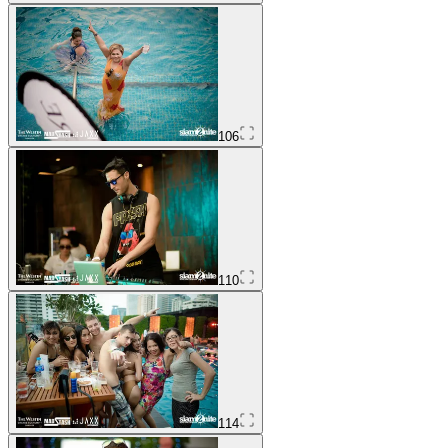
106
110
114