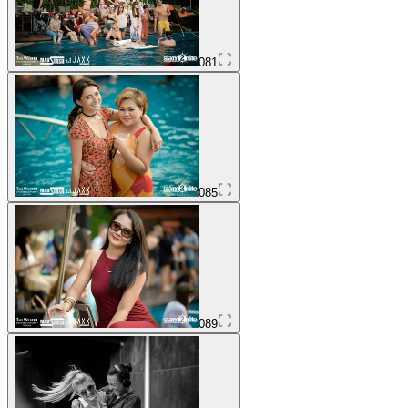
081
085
089