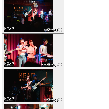
053
057
061