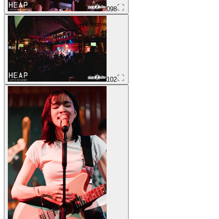
098
102