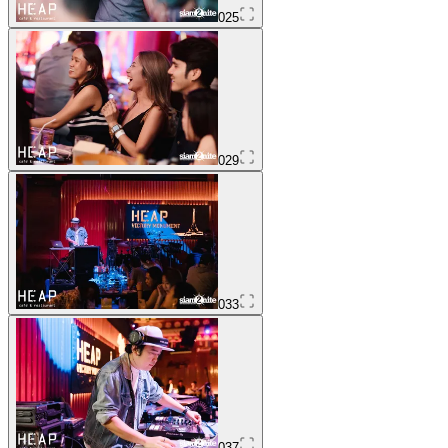
025
029
033
037