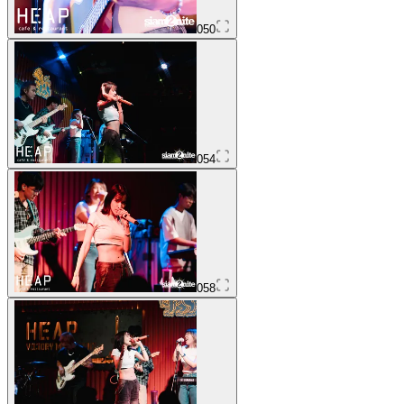
050
054
058