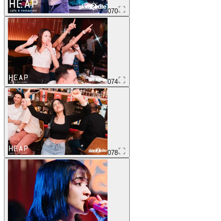
070
074
078