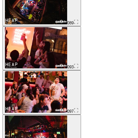
089
093
097