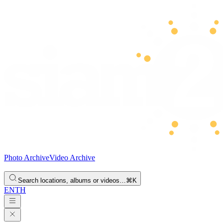
Photo Archive
Video Archive
Search locations, albums or videos…
⌘K
EN
TH