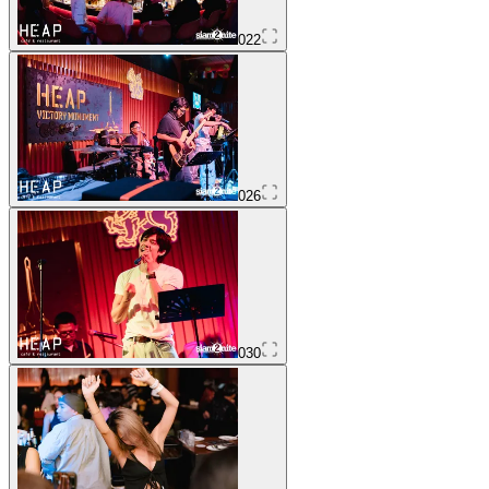
022
026
030