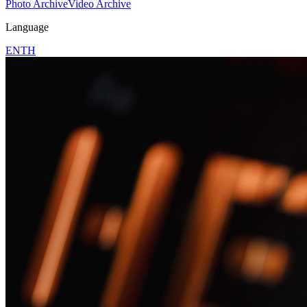
Photo Archive
Video Archive
Language
EN
TH