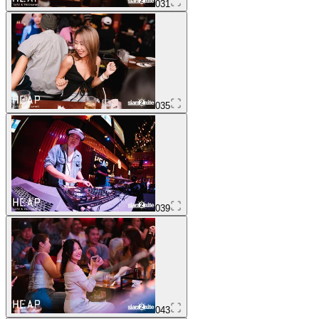
031
035
039
043