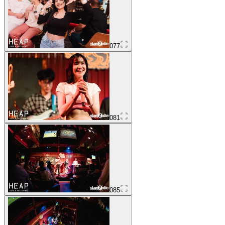
077
081
085