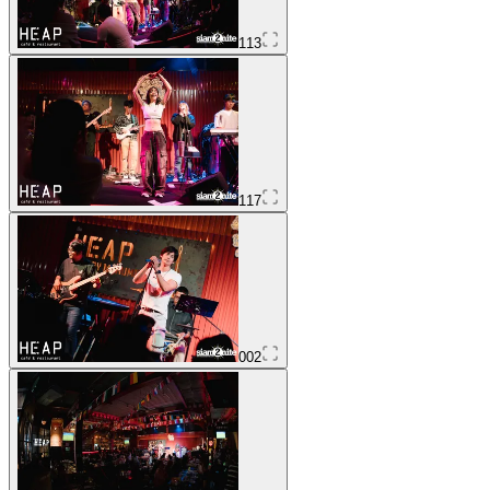
113
117
002