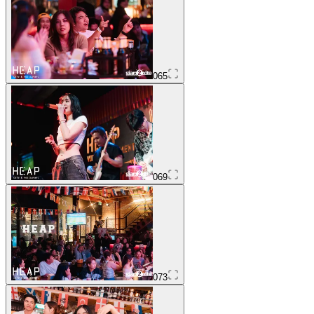
065
069
073