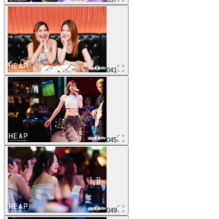
041
045
049