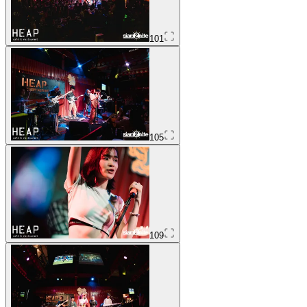
101
105
109