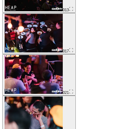
013
017
021