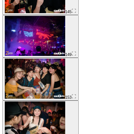
145
149
153