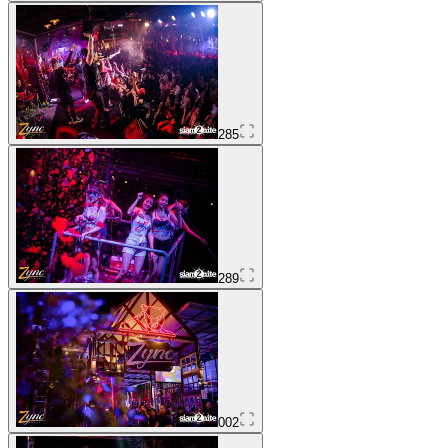
285
289
002