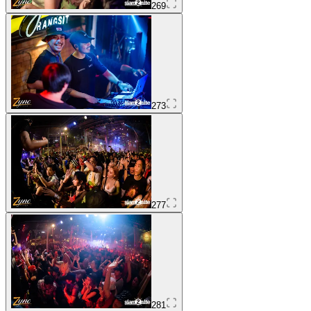
269
273
277
281