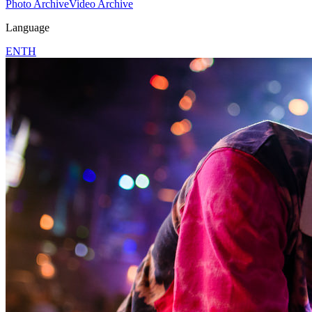
Photo Archive
Video Archive
Language
EN
TH