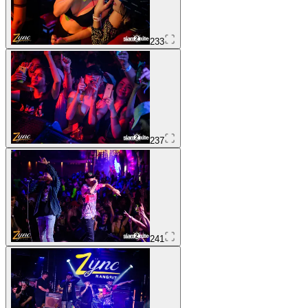
233
237
241