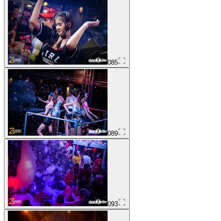
085
089
093