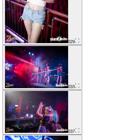
029
033
037