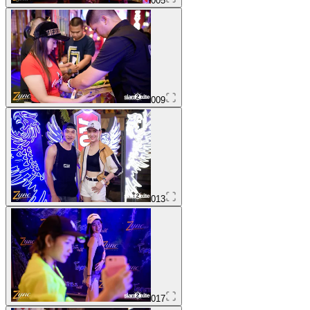
005
009
013
017