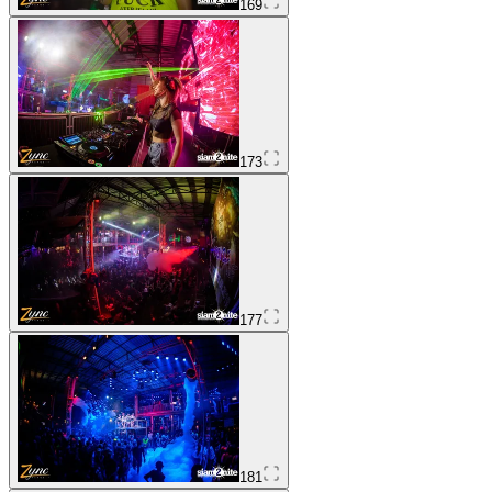
169
173
177
181