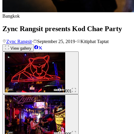
Bangkok
Zync Rangsit presents Kod Chae Party
Zync Rangsit
·
September 25, 2019
·
Kitiphat Taptat
View gallery
001