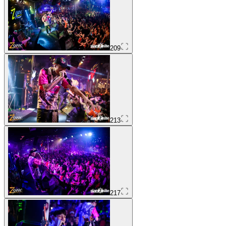
209
213
217