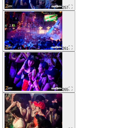
257
261
265