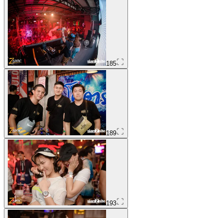
185
189
193