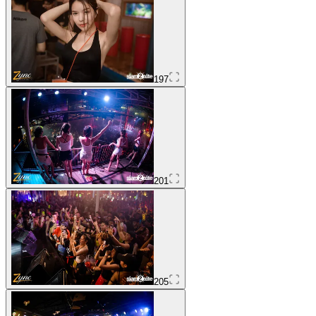
197
201
205