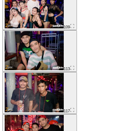
109
113
117