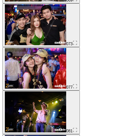
069
073
077
081