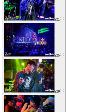
221
225
229