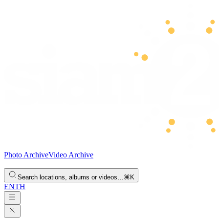
Photo Archive
Video Archive
Search locations, albums or videos…
⌘K
EN
TH