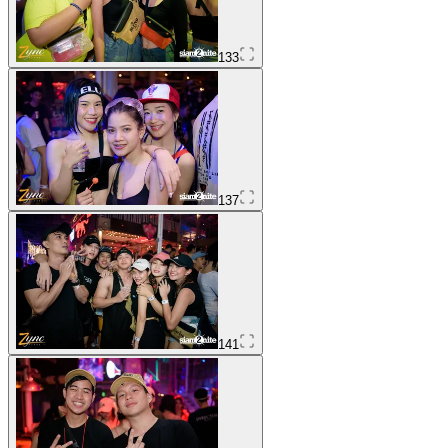
133
137
141