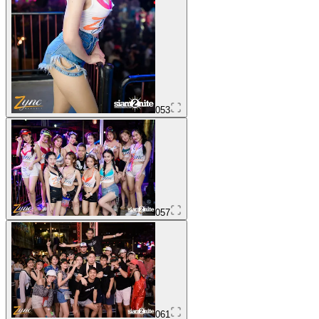
053
057
061