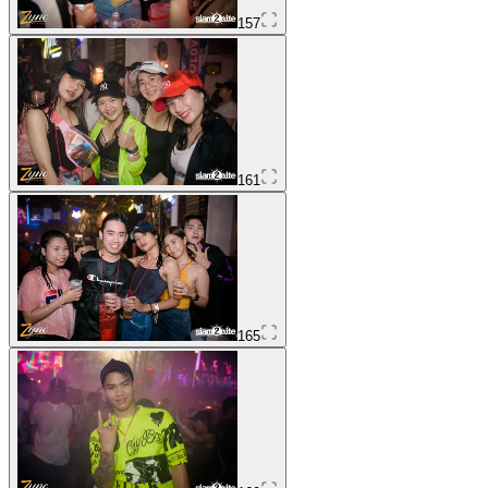
157
161
165