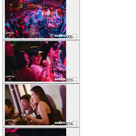
066
070
074