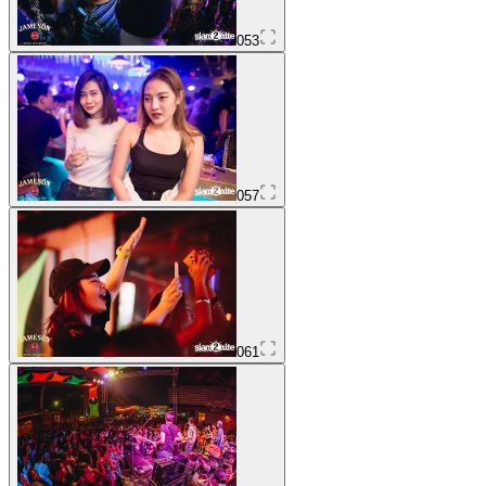
053
057
061