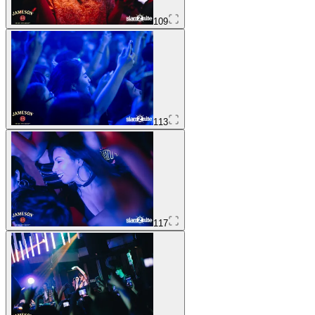
109
113
117