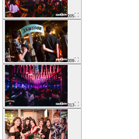
005
009
013