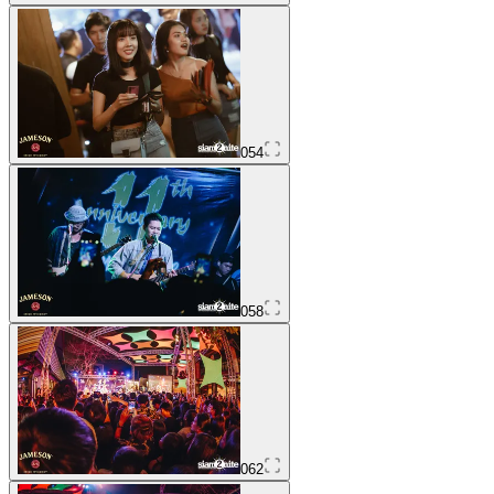
054
058
062