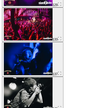
129
133
137