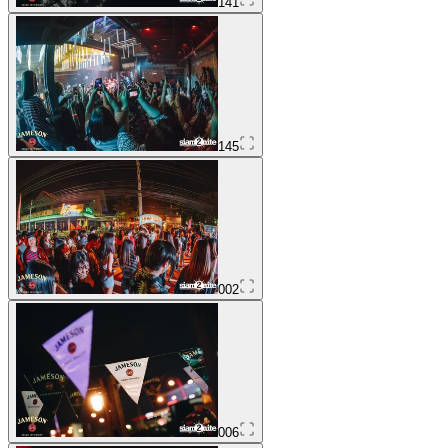
141
145
002
006