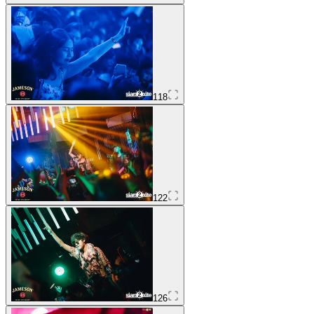
118
122
126