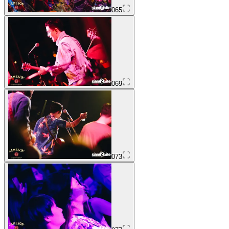
065
069
073