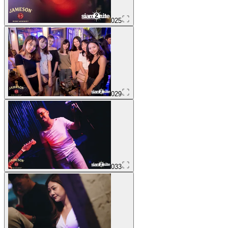
025
029
033