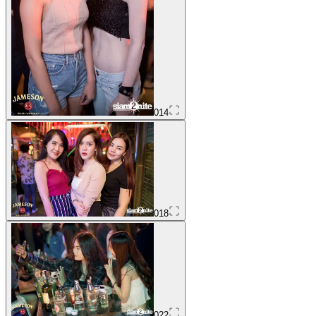
014
018
022