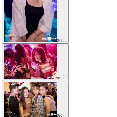
042
046
050