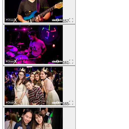
157
161
165