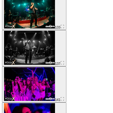
133
137
141