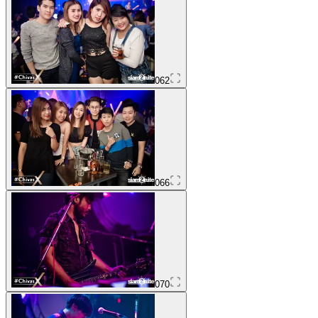
062
066
070