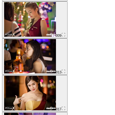
009
013
017