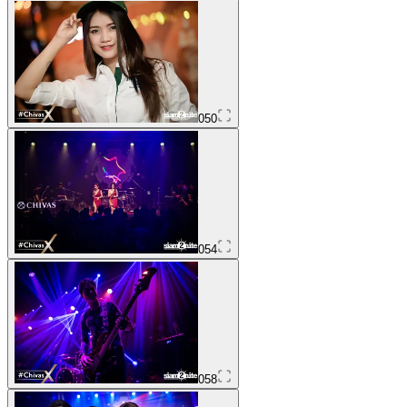
050
054
058