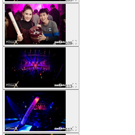
109
113
117