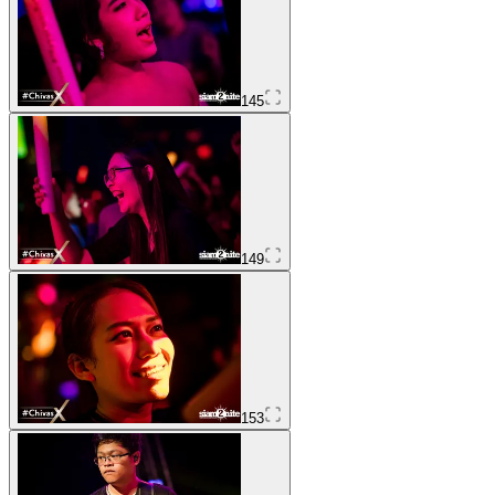
145
149
153