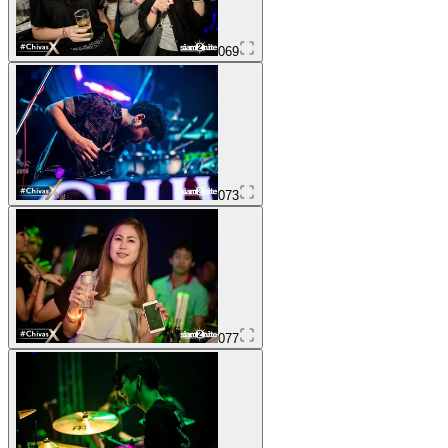
069
073
077