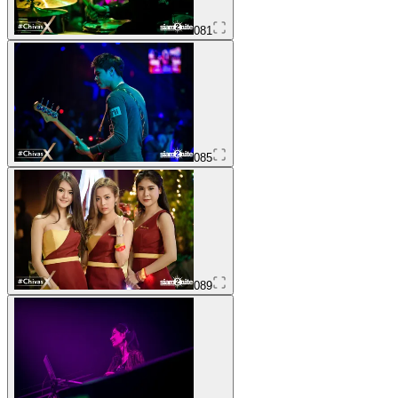
081
085
089