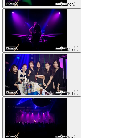
093
097
101
105