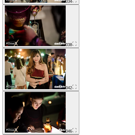
034
038
042
046