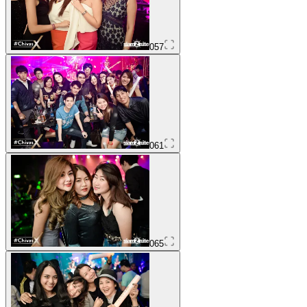
057
061
065