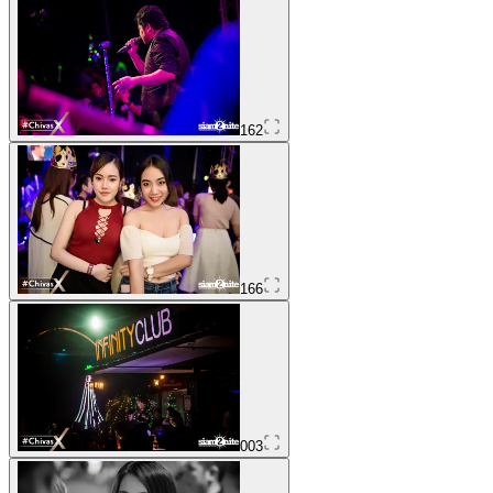
162
166
003