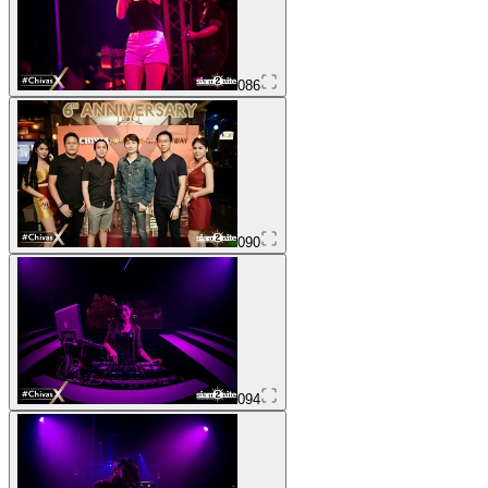
086
090
094