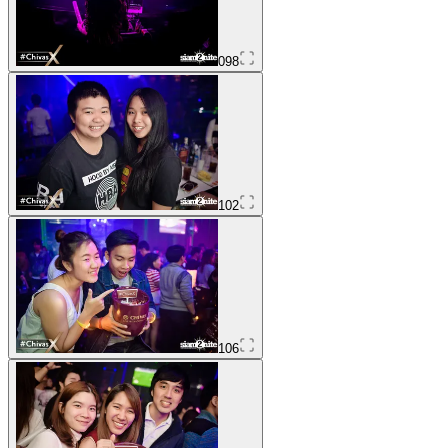
098
102
106