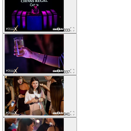
033
037
041