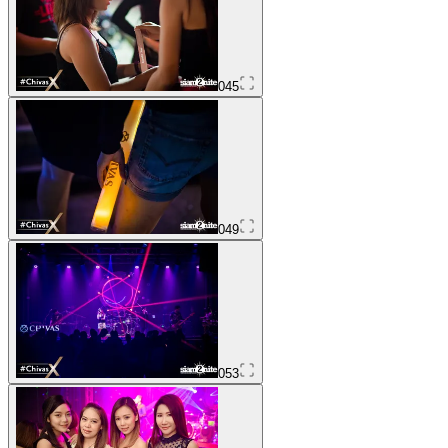
045
049
053