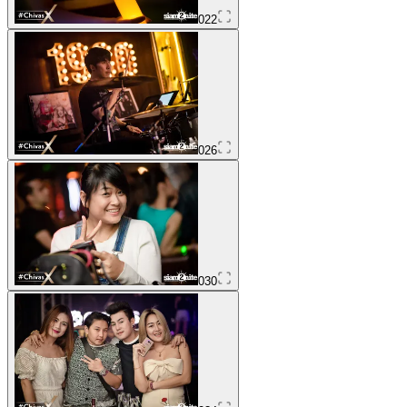
022
026
030