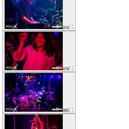
074
078
082