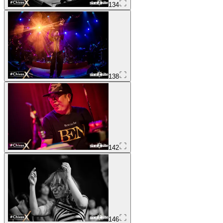
134
138
142
146