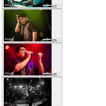
122
126
130