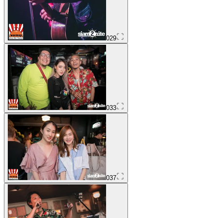
029
033
037