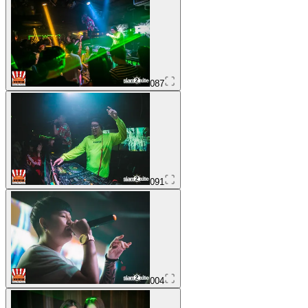
087
091
004