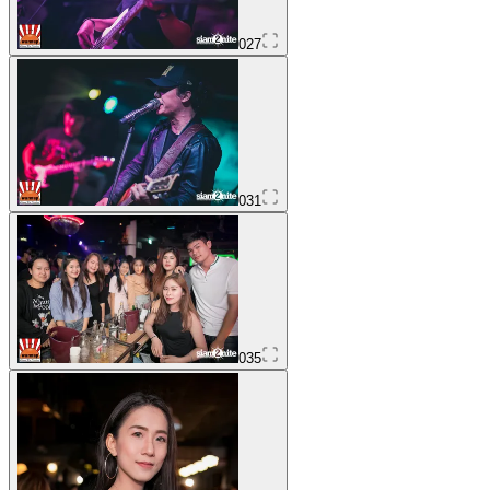
027
031
035