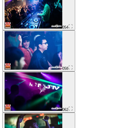
054
058
062