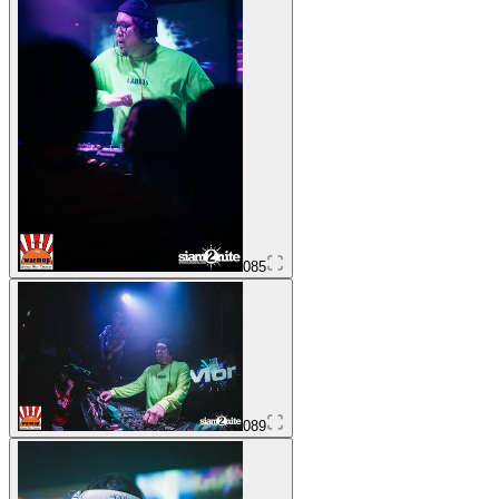
085
089