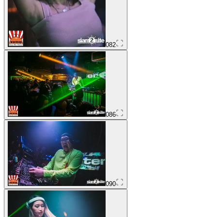
082
086
090