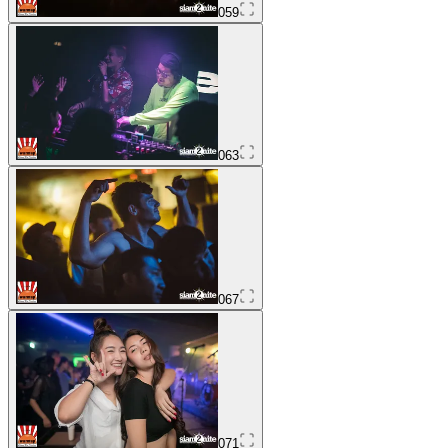
059
063
067
071