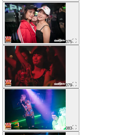
075
079
083