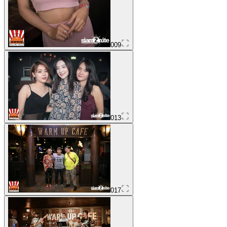
009
013
017