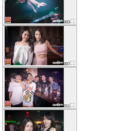
003
007
011