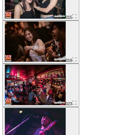
015
019
023