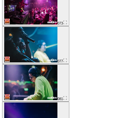
073
077
081