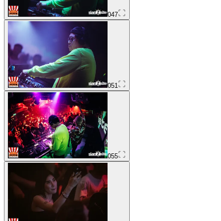
047
051
055