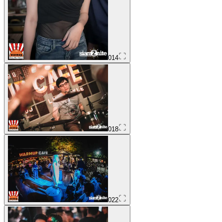
014
018
022