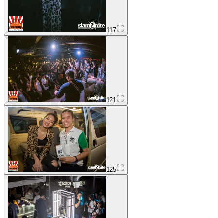
117
121
125