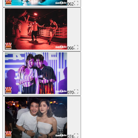
062
066
070
074