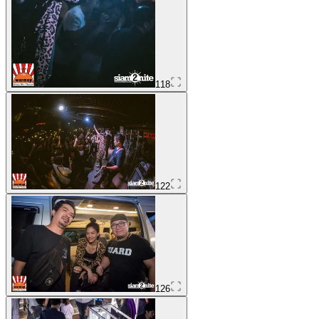
118
122
126