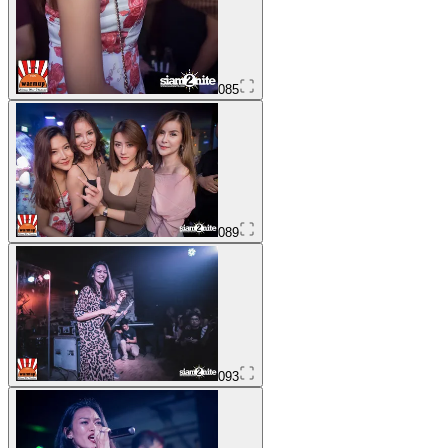
085
089
093