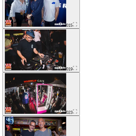
015
019
023