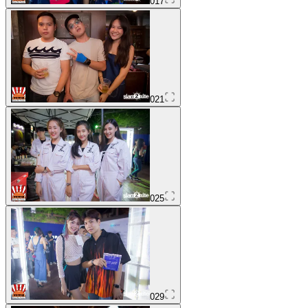
017
021
025
029