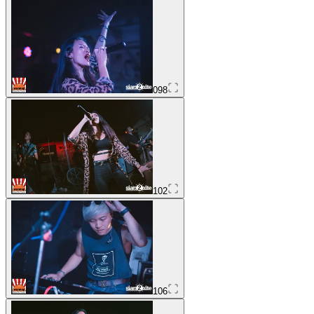
098
102
106