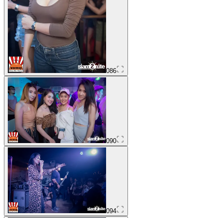
086
090
094