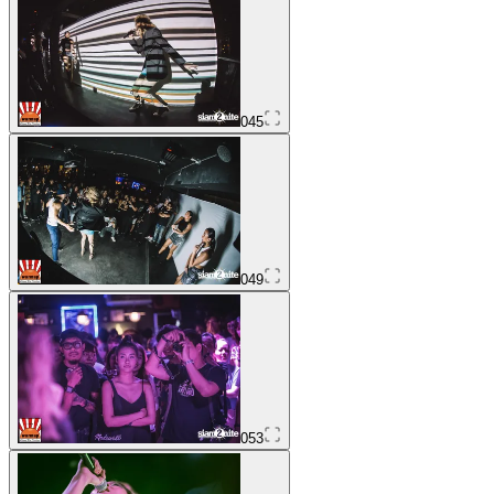
045
049
053