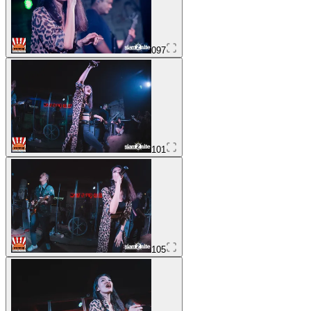
097
101
105