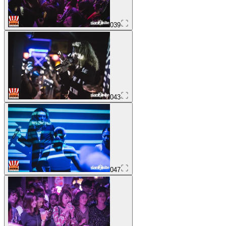
039
043
047