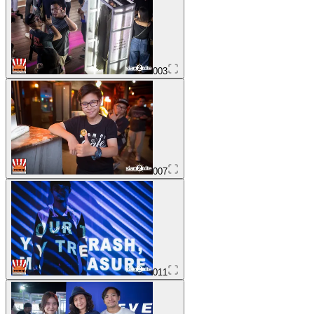
003
007
011