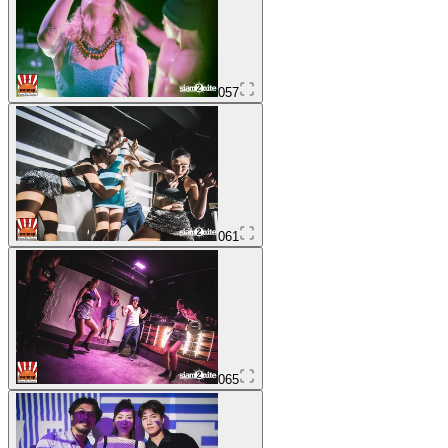
057
061
065