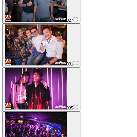
027
031
035