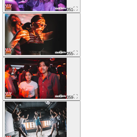
051
055
059