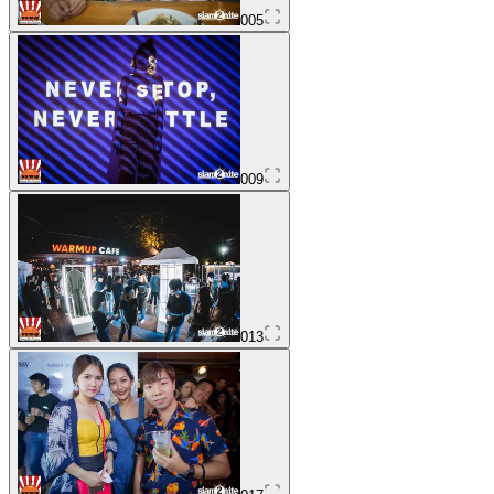
005
009
013