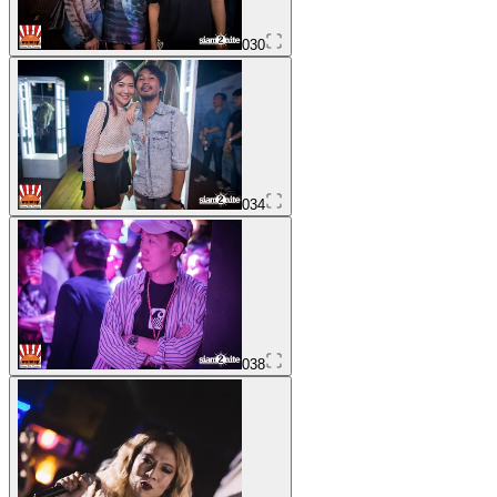
030
034
038