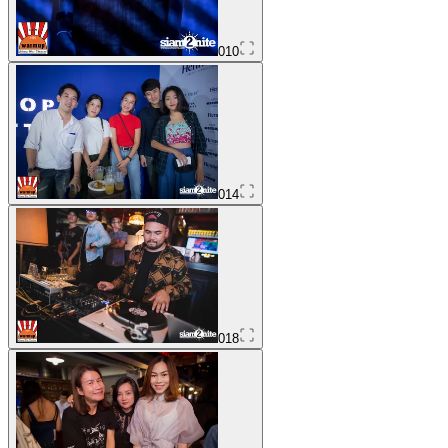
010
014
018