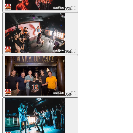
050
054
058