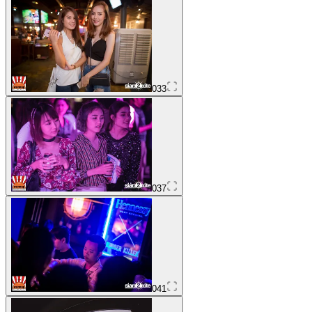
033
037
041