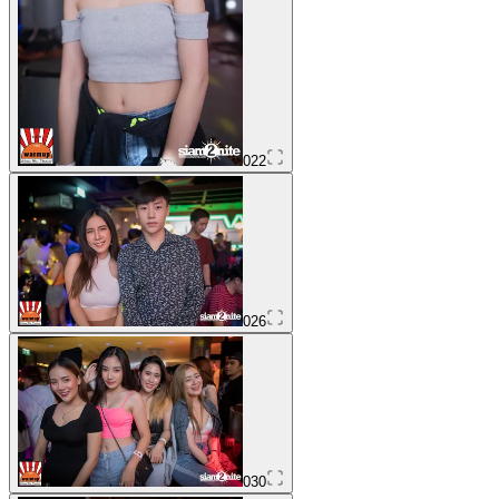
022
026
030