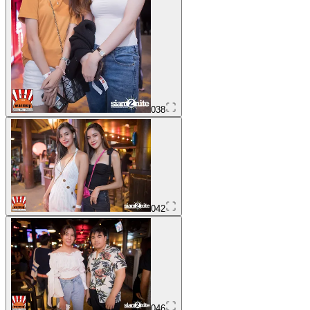
038
042
046