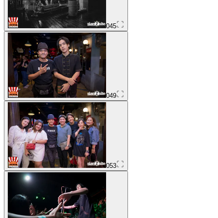
045
049
053