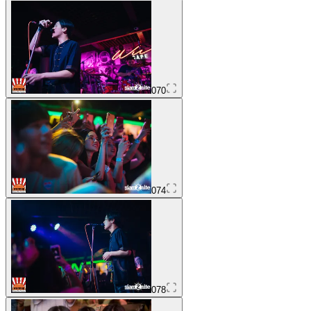
070
074
078