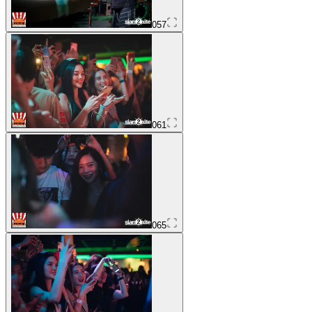
057
061
065