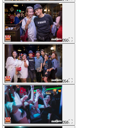
050
054
058