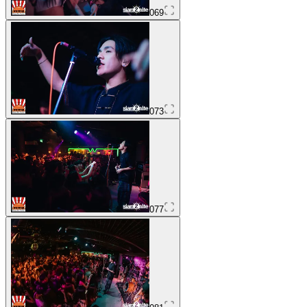
069
073
077