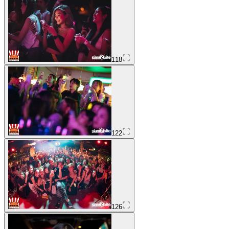
118
122
126