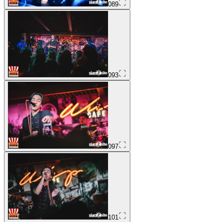
089
093
097
101