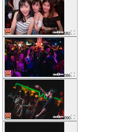
082
086
090