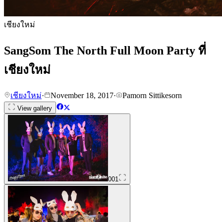
เชียงใหม่
SangSom The North Full Moon Party ที่
เชียงใหม่
เชียงใหม่
·
November 18, 2017
·
Pamorn Sittikesorn
View gallery
001