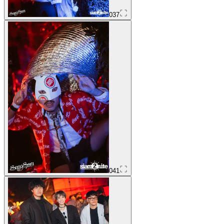
037
041