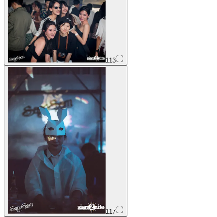
113
117