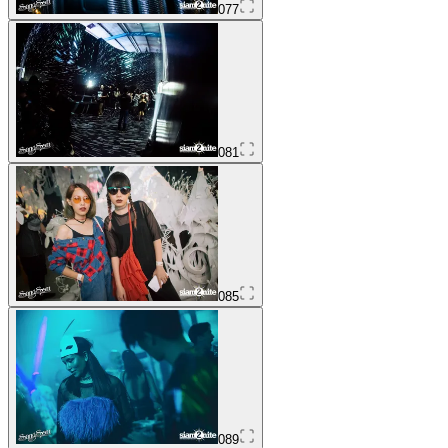
077
081
085
089