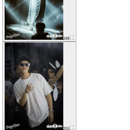
249
253