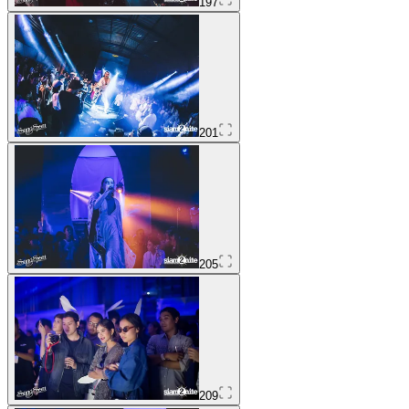
197
201
205
209