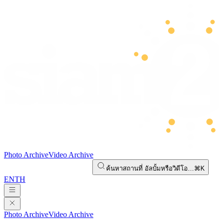
Photo Archive
Video Archive
ค้นหาสถานที่ อัลบั้มหรือวิดีโอ…
⌘K
EN
TH
Photo Archive
Video Archive