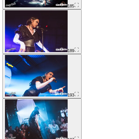
185
189
193