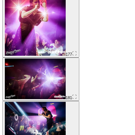
177
181