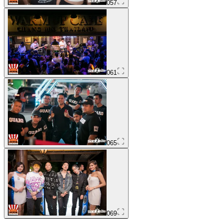
057
061
065
069