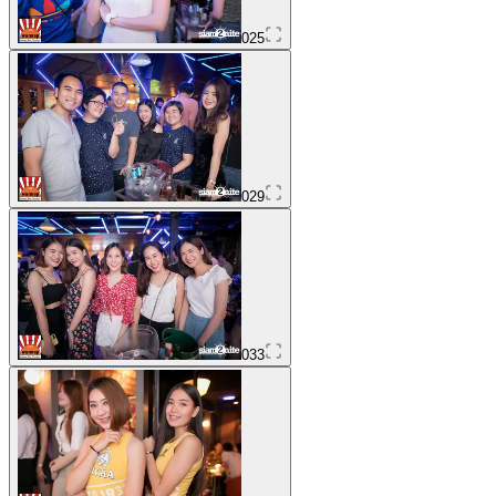
025
029
033