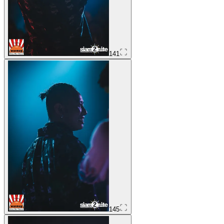
141
145