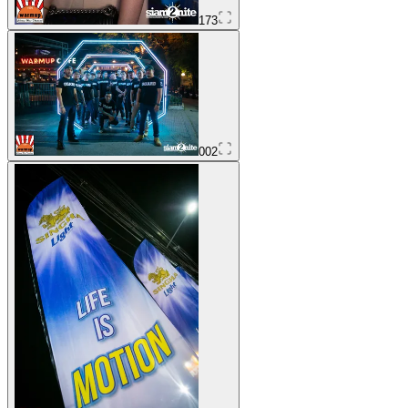
173
002