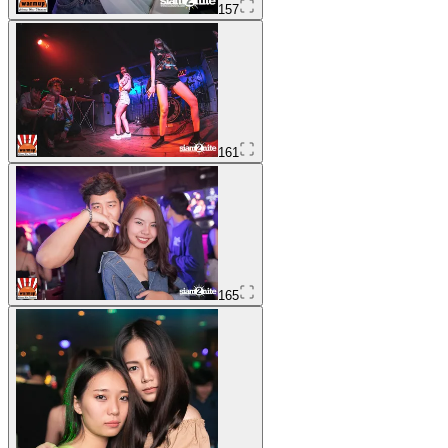
157
161
165