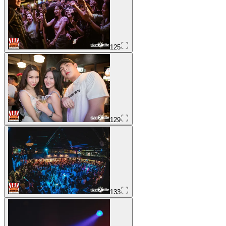
125
129
133