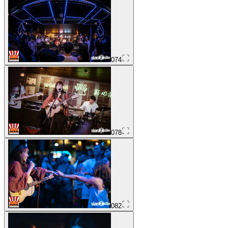
074
078
082