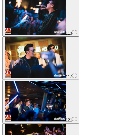
113
117
121