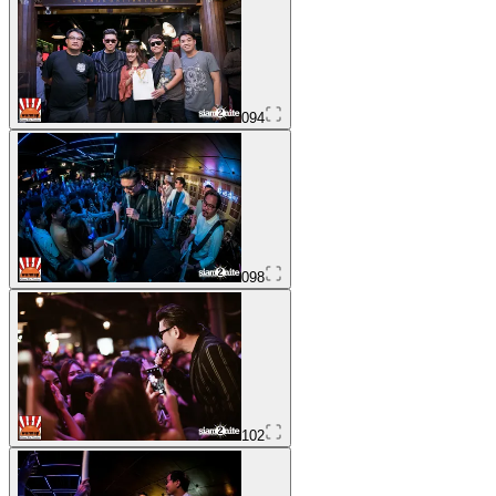
094
098
102