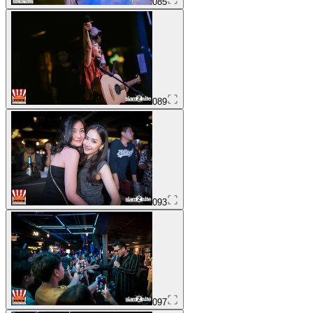
085
089
093
097