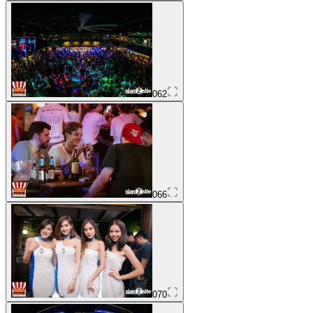
062
066
070