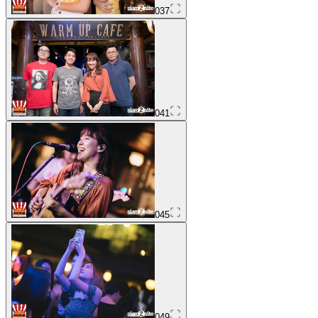
037
041
045
049