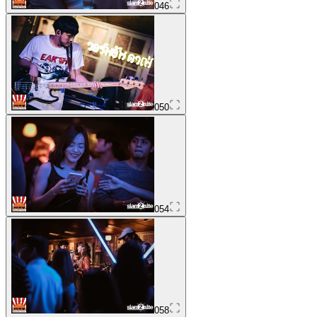
046
050
054
058