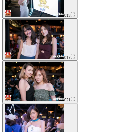
013
017
021