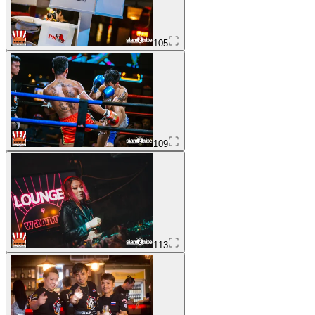
105
109
113