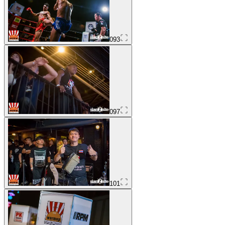
093
097
101