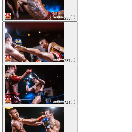
233
237
241