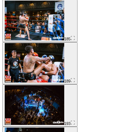
185
189
193