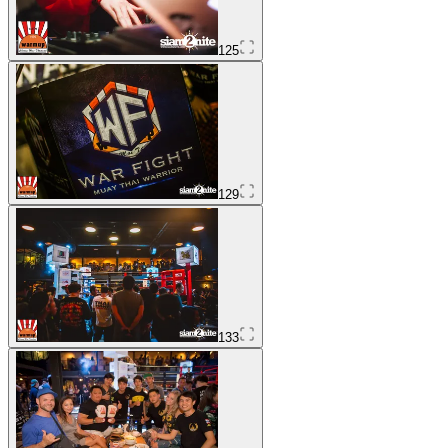
125
129
133