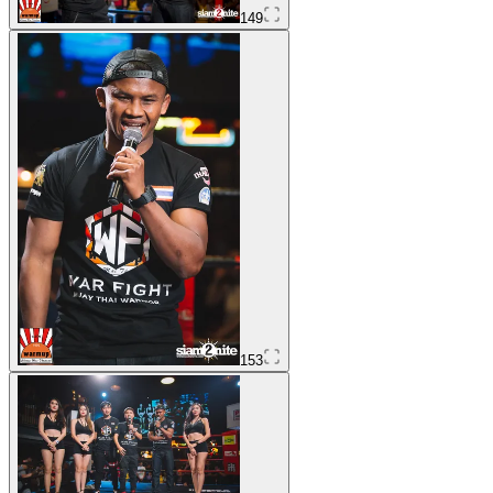
149
153