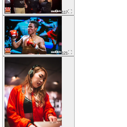
117
121