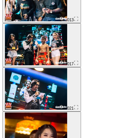
013
017
021