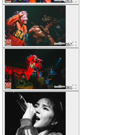
053
057
061