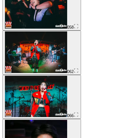
058
062
066