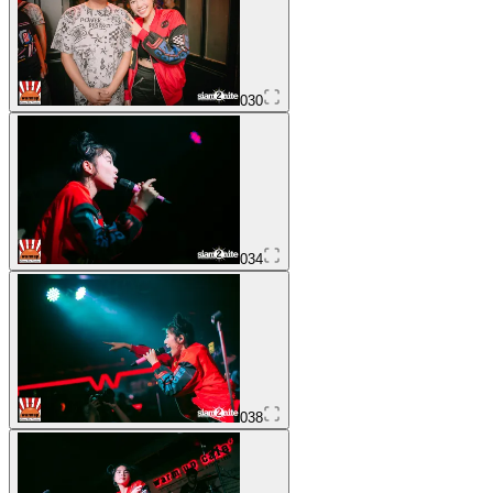
030
034
038