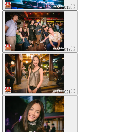
013
017
021