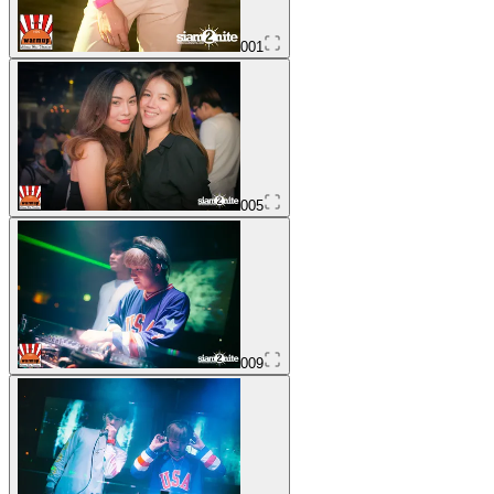
001
005
009