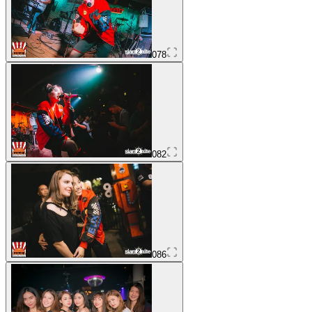
078
082
086