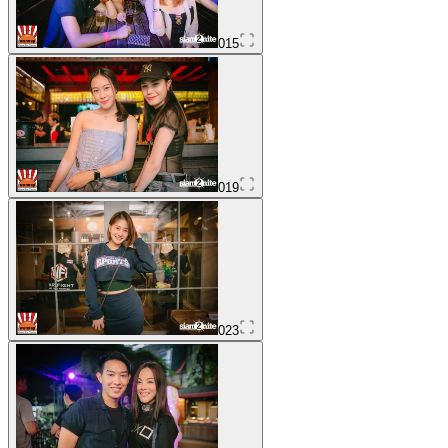
015
019
023