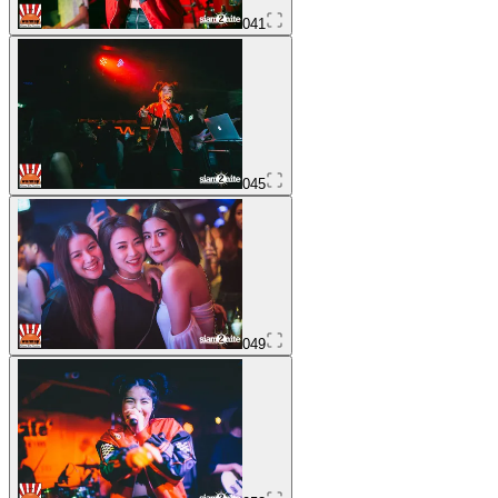
041
045
049