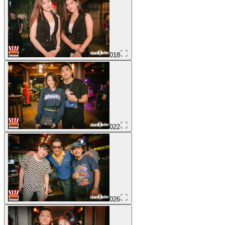
018
022
026