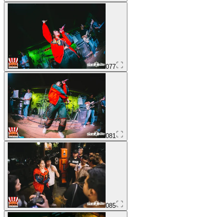
077
081
085