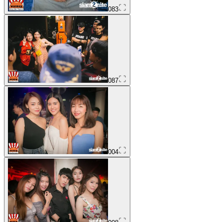
083
087
004