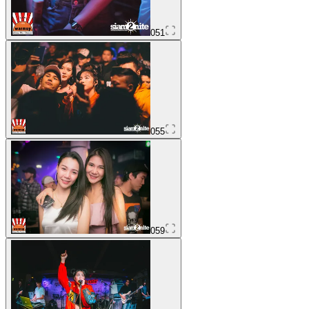
051
055
059