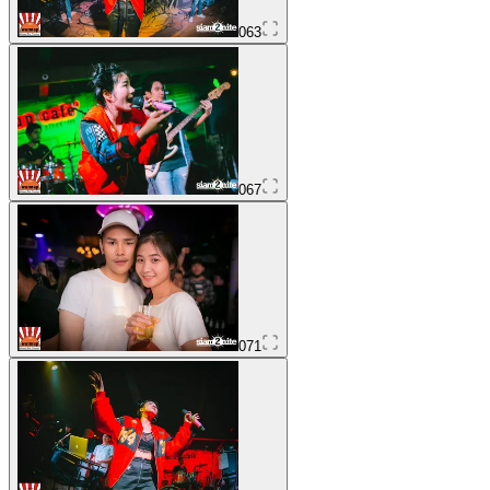
063
067
071