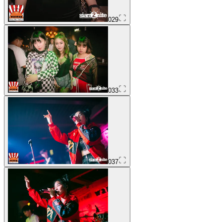
029
033
037