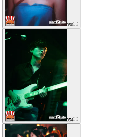
050
054