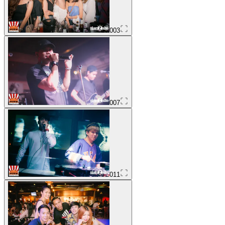
003
007
011