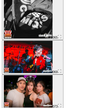
065
069
073