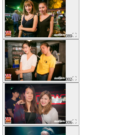
089
002
006