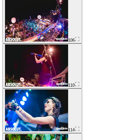
106
110
114