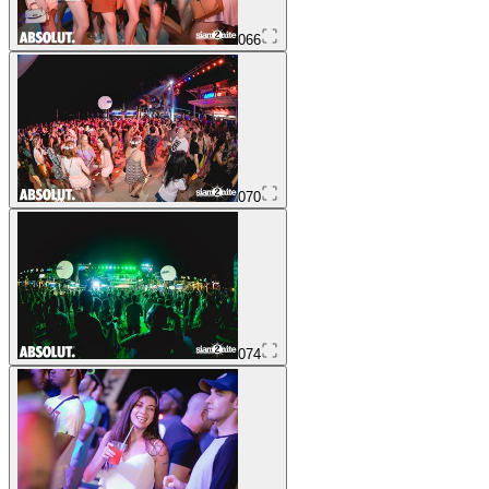
066
070
074