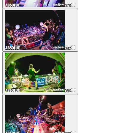
078
082
086