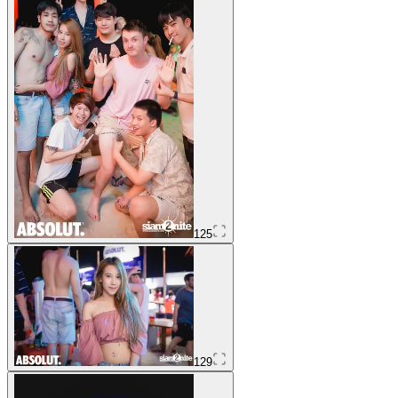
125
129