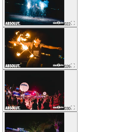
022
026
030