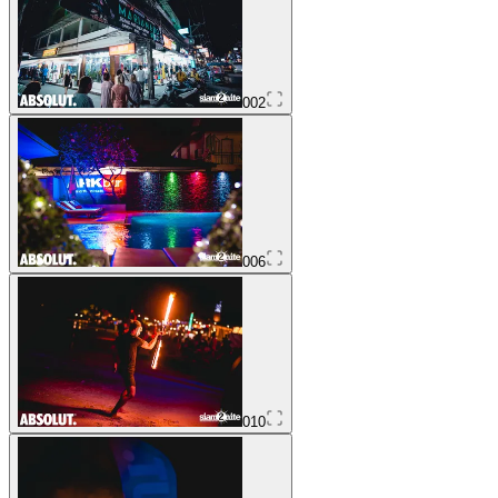
002
006
010