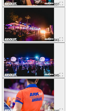
037
041
045