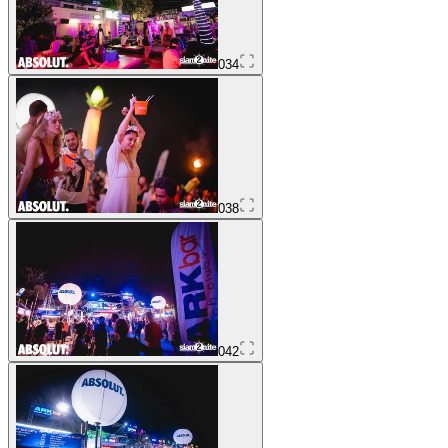
034
038
042