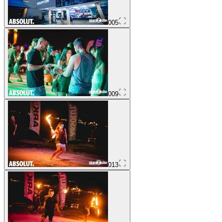
005
009
013