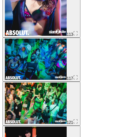
113
117
121