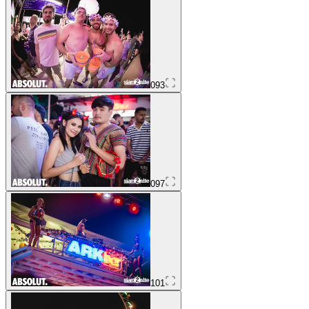
093
097
101