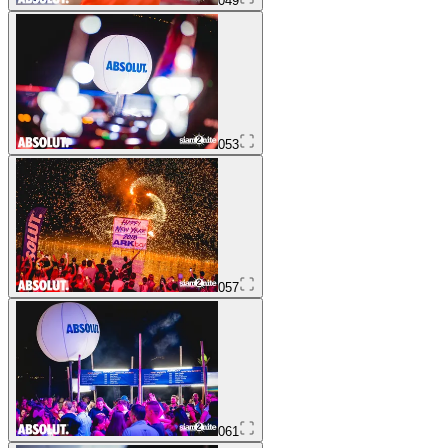
049
053
057
061