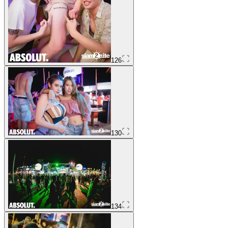
126
130
134