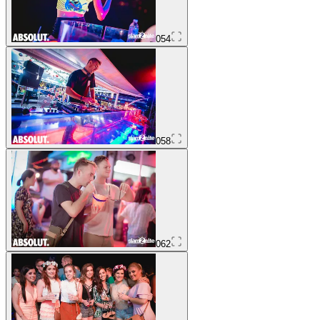
054
058
062