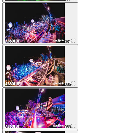
081
085
089