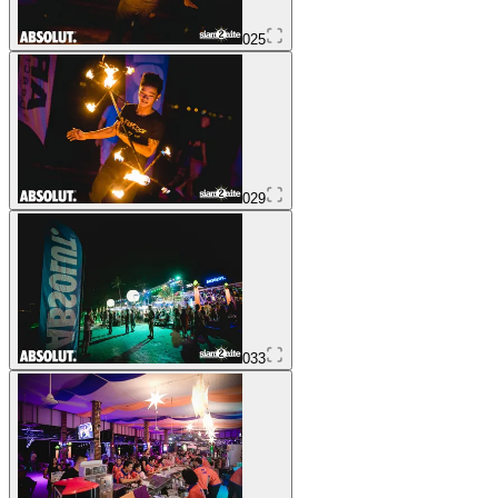
025
029
033