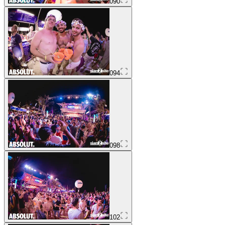
090
094
098
102