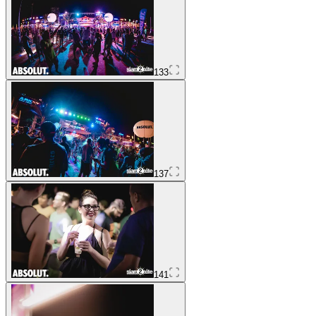
133
137
141