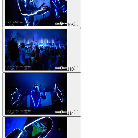
106
110
114