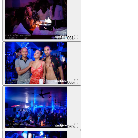
061
065
069