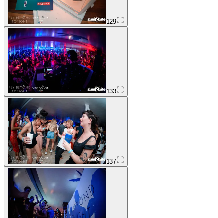
129
133
137