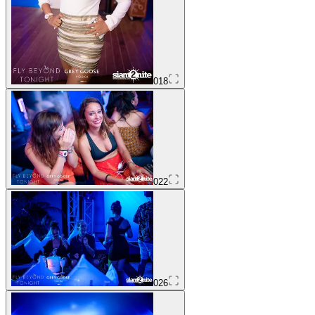
018
022
026