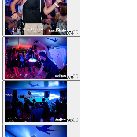
074
078
082