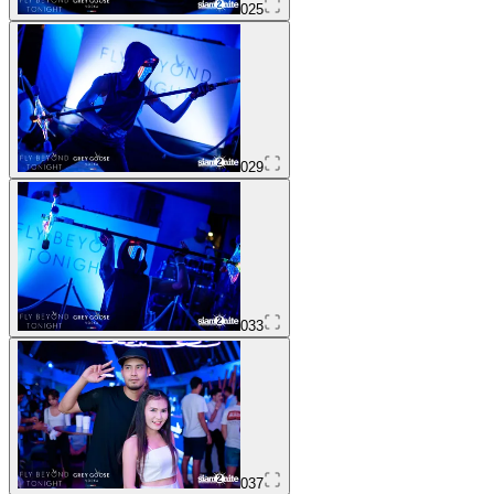
025
029
033
037