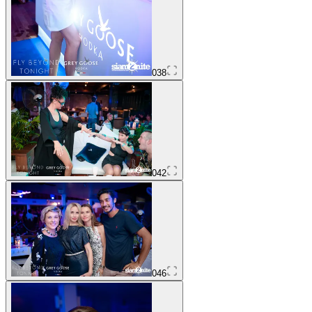
038
042
046