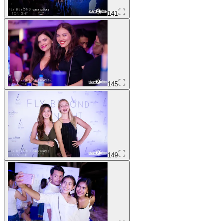
141
145
149