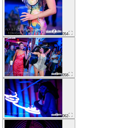
054
058
062