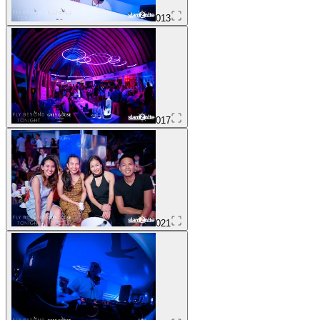
013
017
021