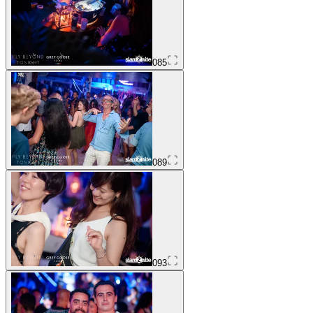
085
089
093