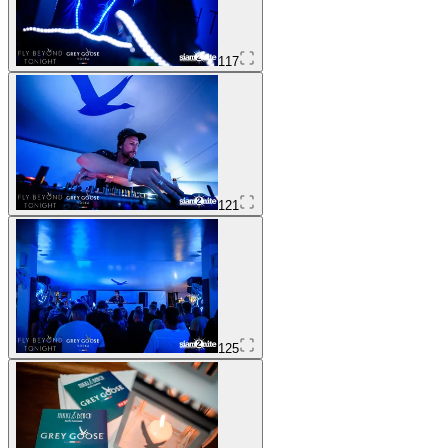
117
121
125