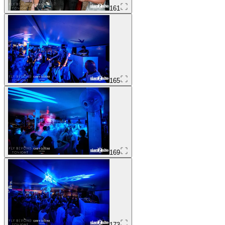
161
165
169
173