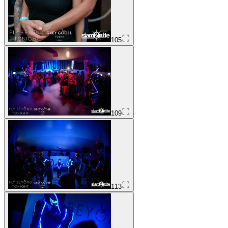
105
109
113