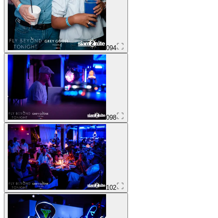
094
098
102