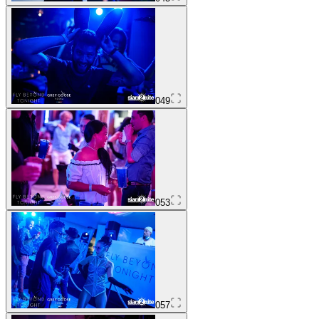
049
053
057