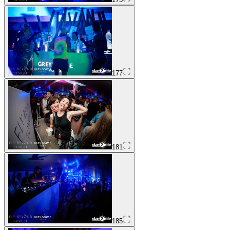
177
181
185