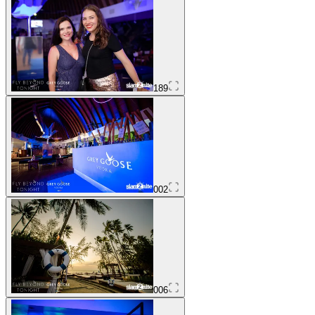
189
002
006