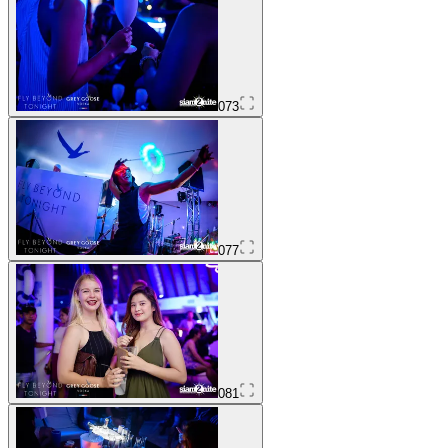
073
077
081