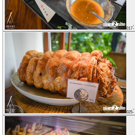
017
025