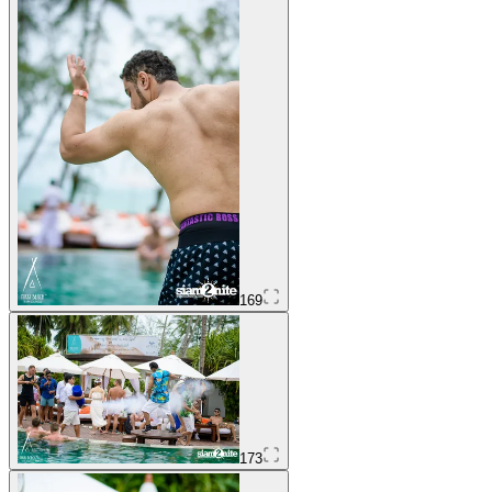
169
173