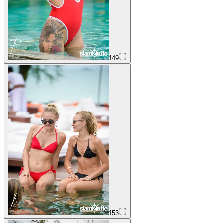
149
153