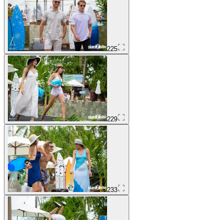
225
229
233