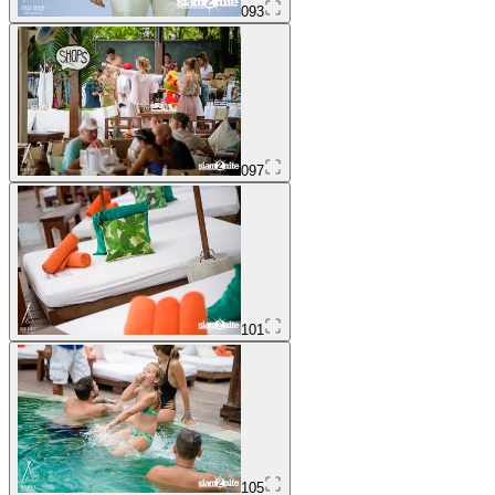
093
097
101
105