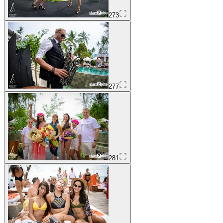
273
277
281