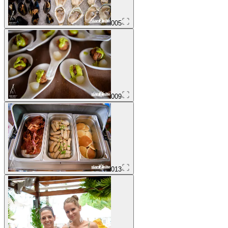
005
009
013