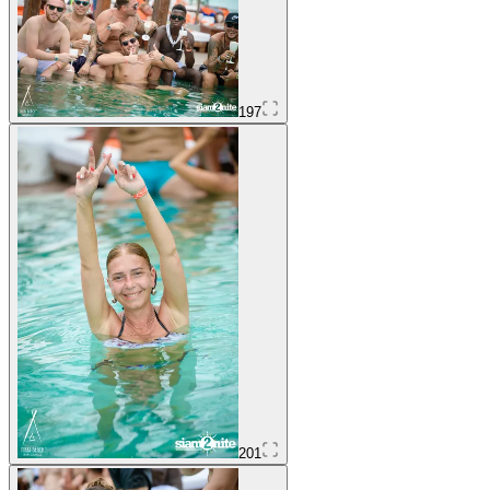
197
201