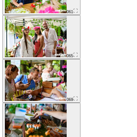
061
065
069