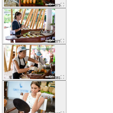
073
077
081