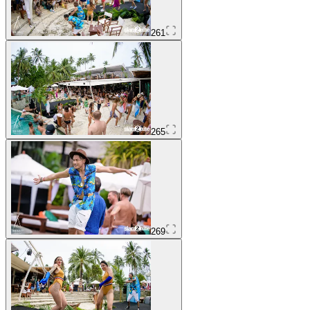
261
265
269