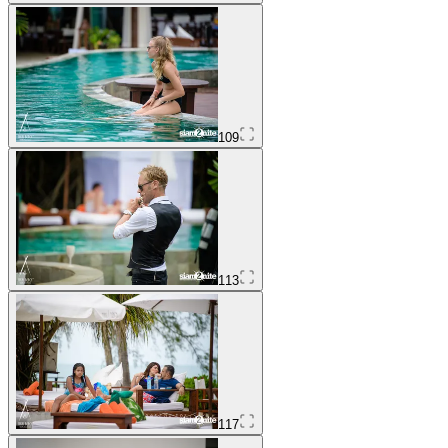
109
113
117