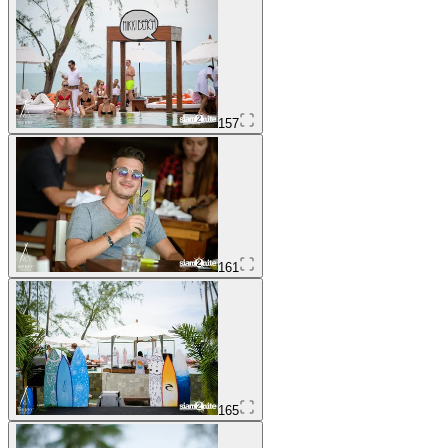
157
161
165