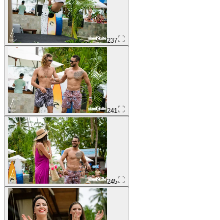
237
241
245