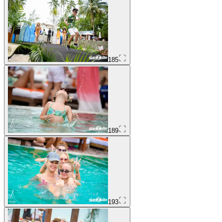
185
189
193