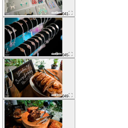
041
045
049