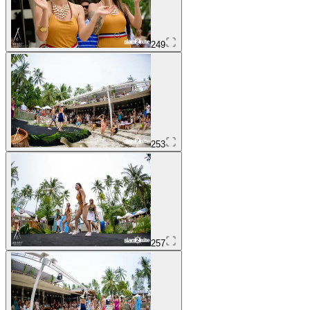
249
253
257