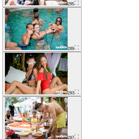
285
289
293
297