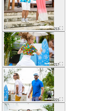
213
217
221