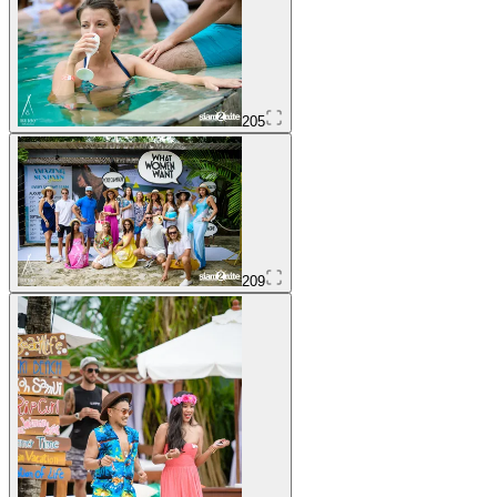
205
209