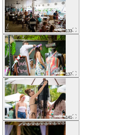
133
137
141