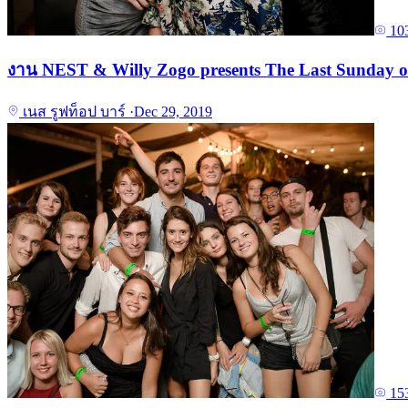
10
งาน NEST & Willy Zogo presents The Last Sunday o
เนส รูฟท็อป บาร์
·
Dec 29, 2019
15