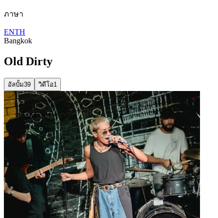
ภาษา
EN
TH
Bangkok
Old Dirty
อัลบั้ม
39
วิดีโอ
1