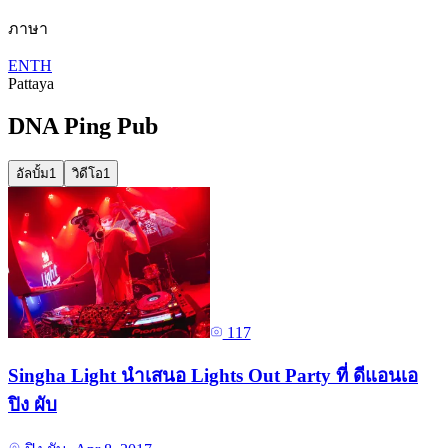
ภาษา
EN
TH
Pattaya
DNA Ping Pub
อัลบั้ม
1
วิดีโอ
1
117
Singha Light นำเสนอ Lights Out Party ที่ ดีแอนเอ
ปิง ผับ