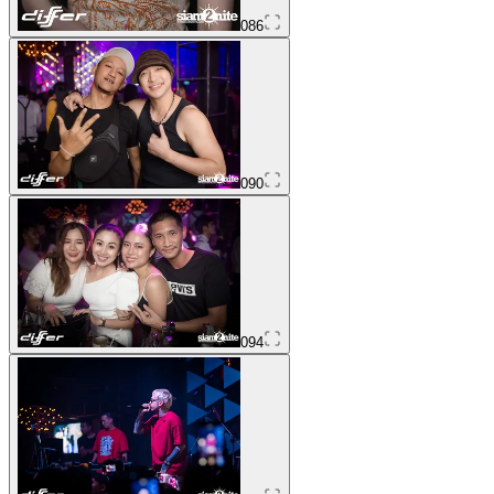
086
090
094