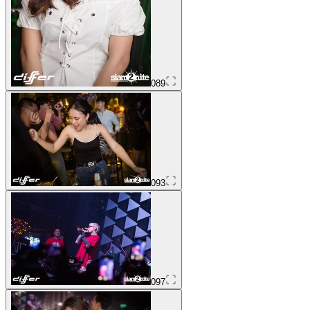
089
093
097