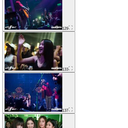
129
133
137