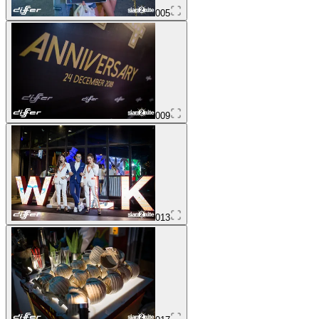
005
009
013