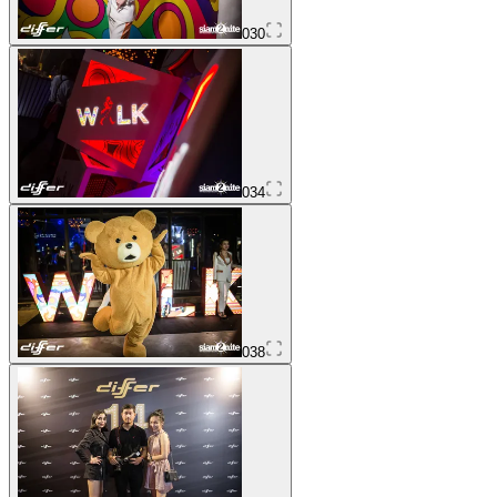
030
034
038