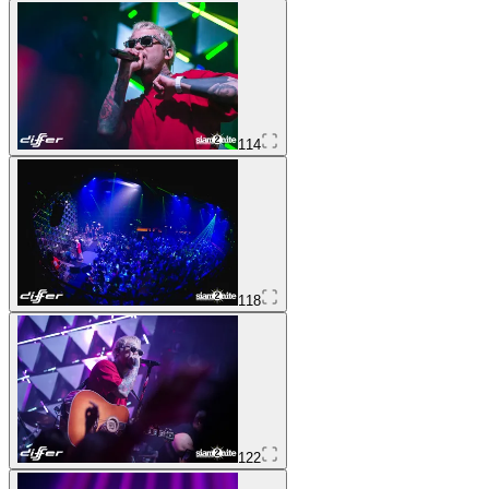
114
118
122