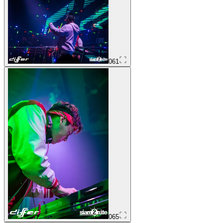
061
065