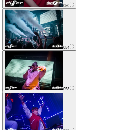
050
054
058