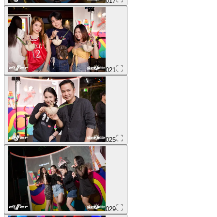
017
021
025
029