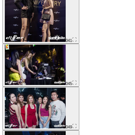
041
045
049