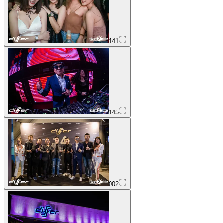
141
145
002