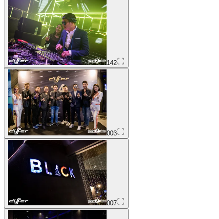
142
003
007