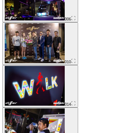
006
010
014