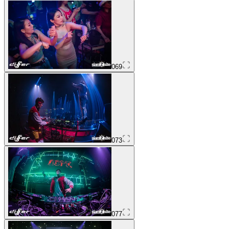
069
073
077