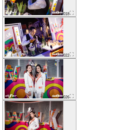
018
022
026