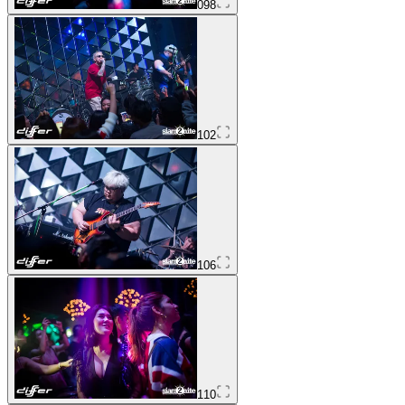
098
102
106
110