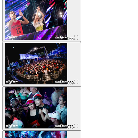
065
069
073