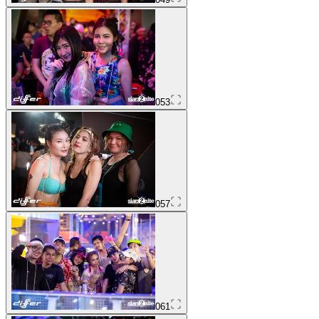
053
057
061