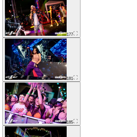
177
181
185