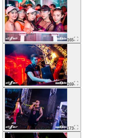
165
169
173