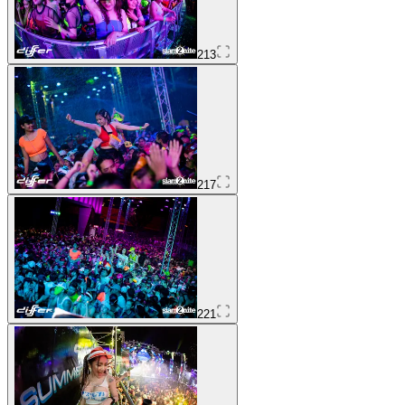
213
217
221