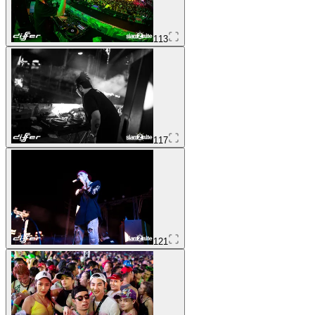
113
117
121