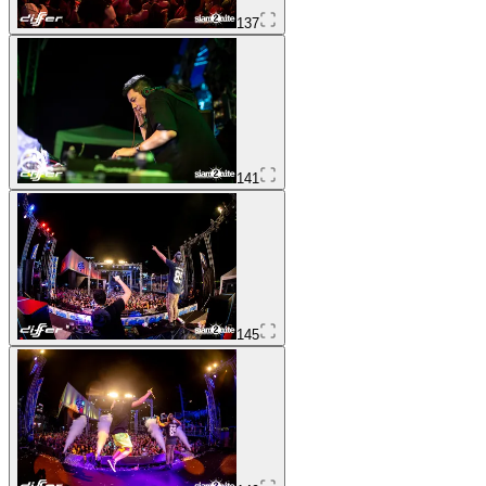
137
141
145