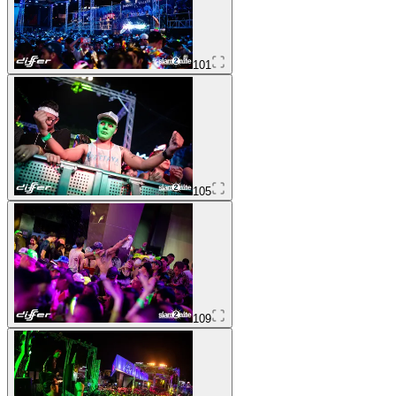
101
105
109