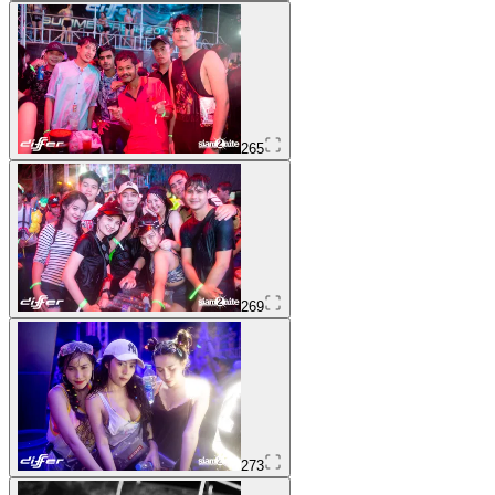
265
269
273