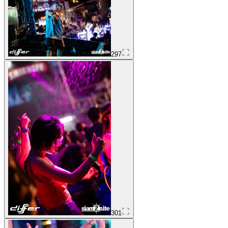
297
301