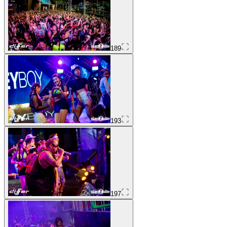
189
193
197