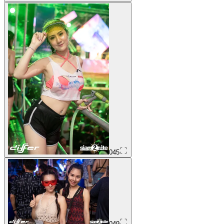
045
049