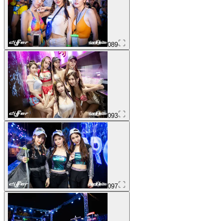
089
093
097