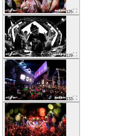
125
129
133