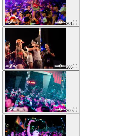
201
205
209