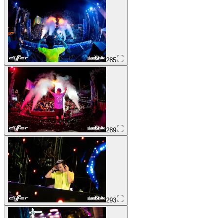
285
289
293