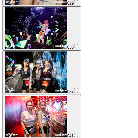
029
033
037
041