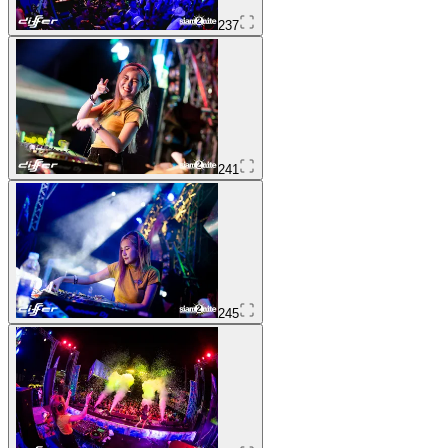
237
241
245