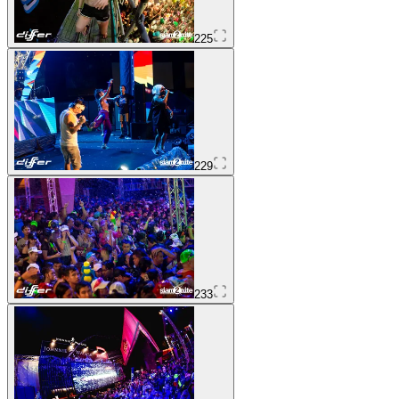
225
229
233