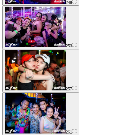
249
253
257
261