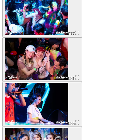
077
081
085