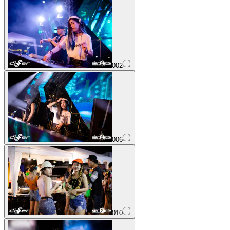
002
006
010