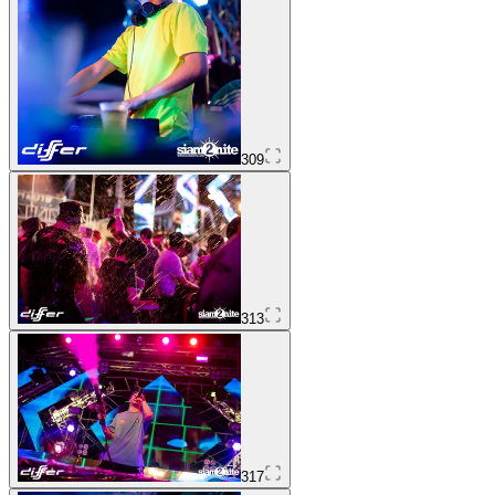
309
313
317