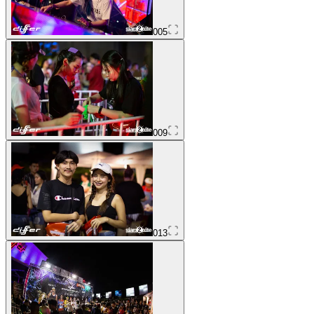
005
009
013