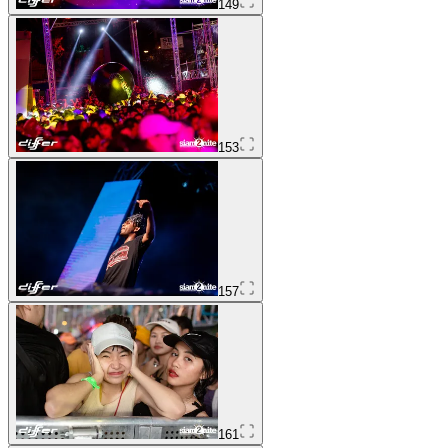
149
153
157
161