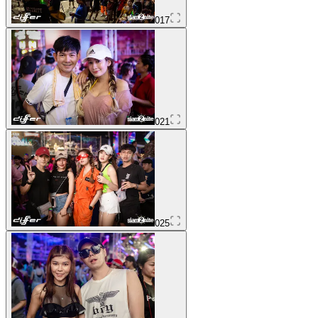
017
021
025