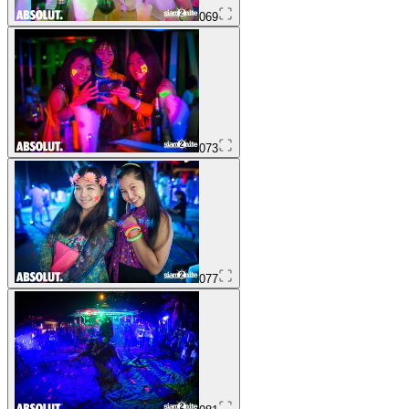
069
073
077