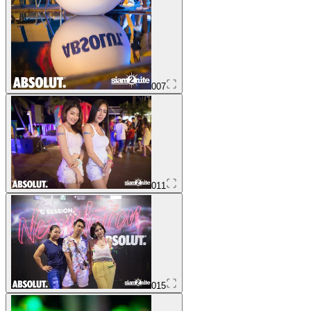
007
011
015