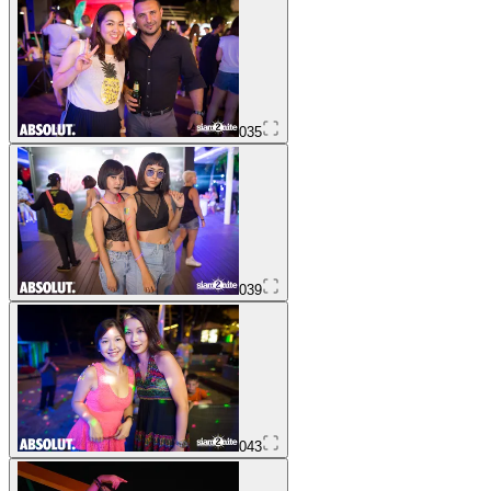
035
039
043