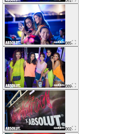
081
085
089
002