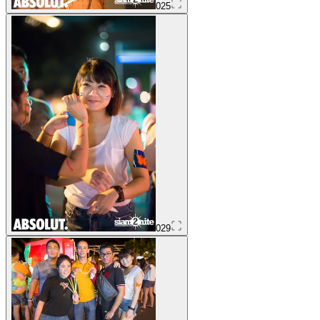
025
029