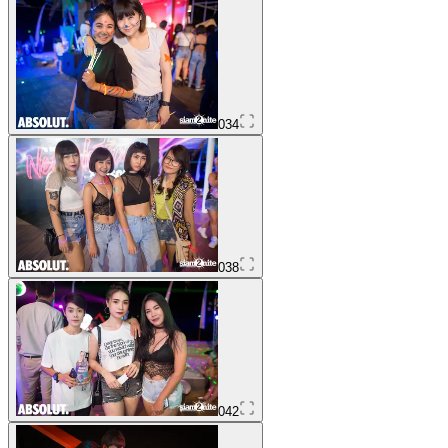
034
038
042