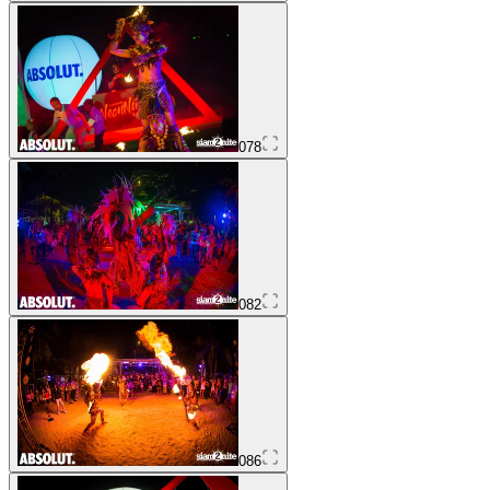
078
082
086