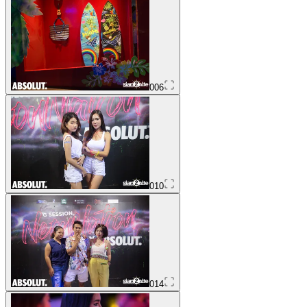
006
010
014