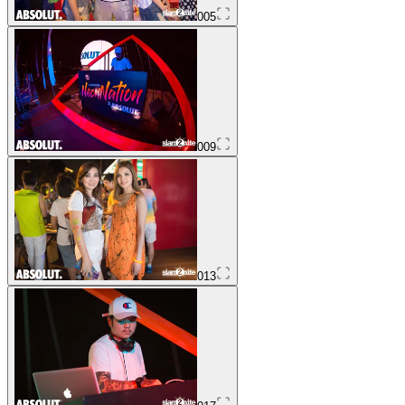
005
009
013