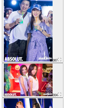
087
004