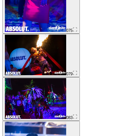
075
079
083