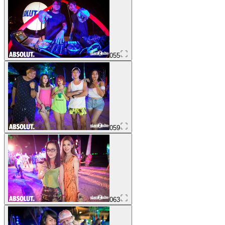
055
059
063