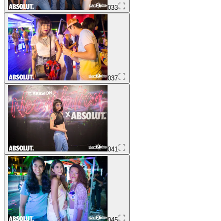
033
037
041
045