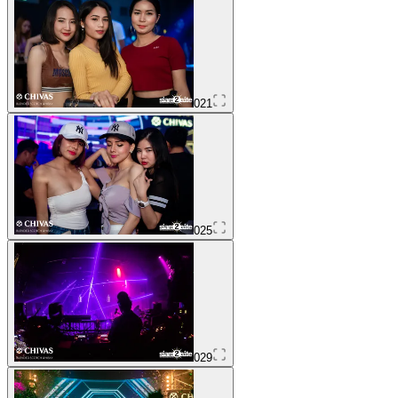
021
025
029