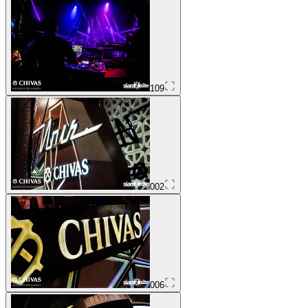
109
002
006