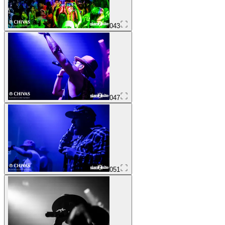
043
047
051