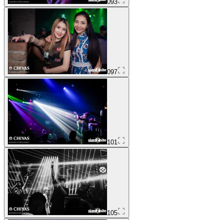
093
097
101
105