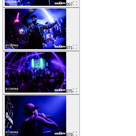
067
071
075
079