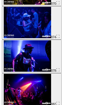
070
074
078
082