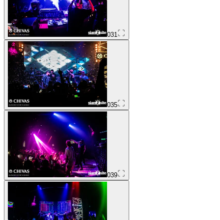
031
035
039