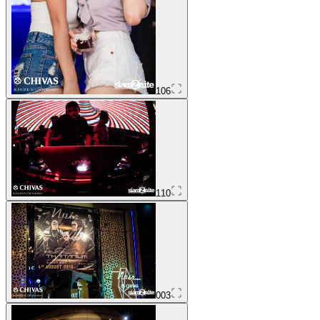
106
110
003