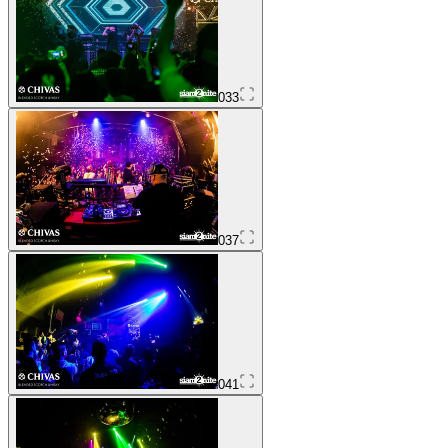
033
037
041