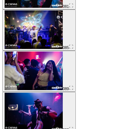
081
085
089