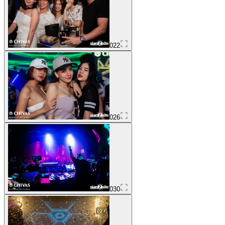
022
026
030