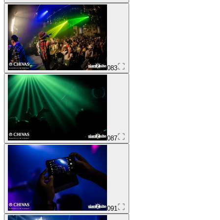
083
087
091