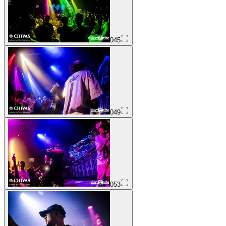
045
049
053