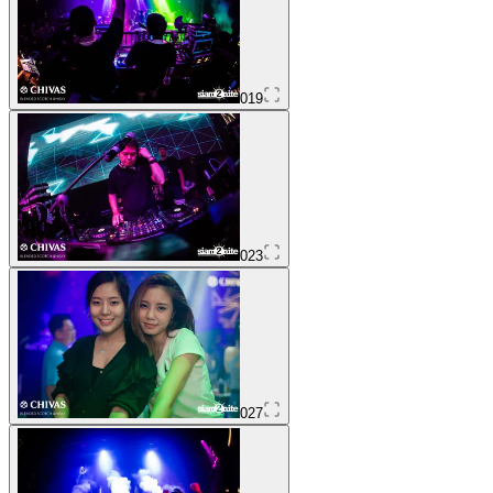
019
023
027