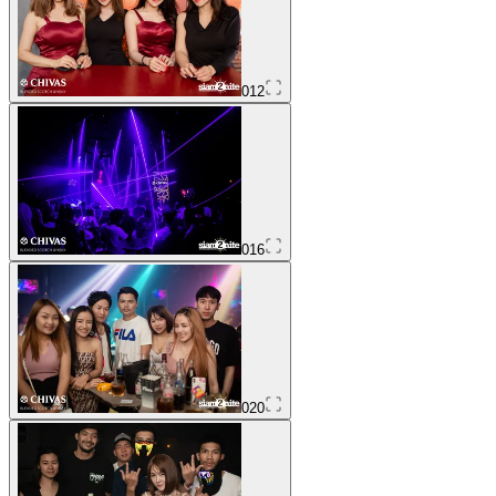
012
016
020