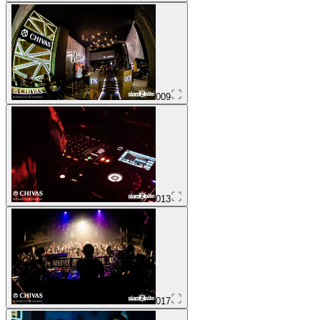
009
013
017