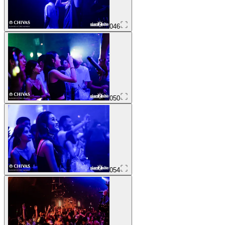
046
050
054