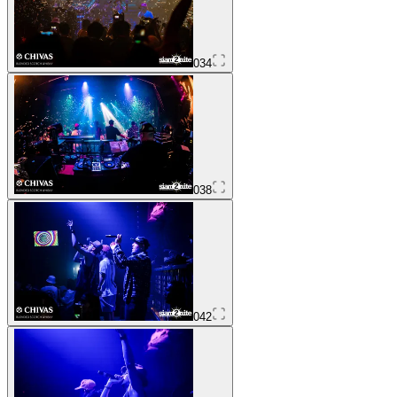
034
038
042