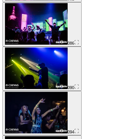
086
090
094