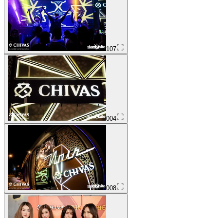
107
004
008