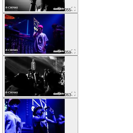
055
059
063