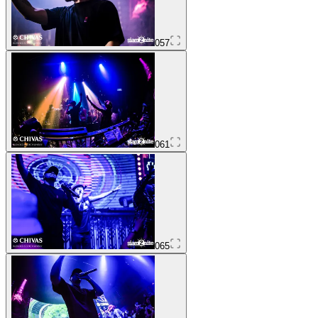
057
061
065