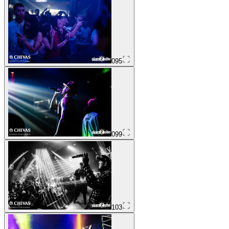
095
099
103