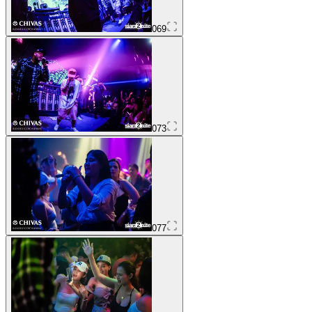
069
073
077