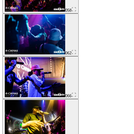
058
062
066