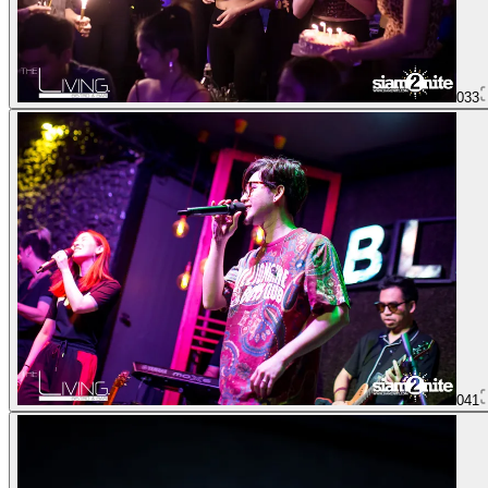
033
041